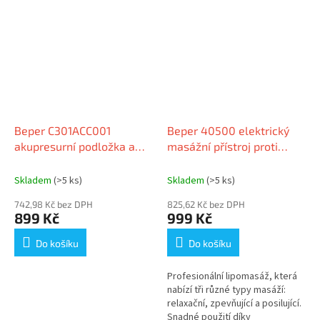
Beper C301ACC001
Beper 40500 elektrický
akupresurní podložka a
masážní přístroj proti
polštář
celulitidě Body Sense
Skladem
(>5 ks)
Skladem
(>5 ks)
742,98 Kč bez DPH
825,62 Kč bez DPH
899 Kč
999 Kč
Do košíku
Do košíku
Profesionální lipomasáž, která
nabízí tři různé typy masáží:
relaxační, zpevňující a posilující.
Snadné použití díky