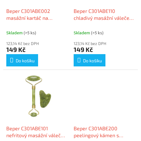
o
d
Beper C301ABE002
Beper C301ABE110
u
masážní kartáč na
chladivý masážní váleček
k
pokožku hlavy
na obličej
t
Skladem
(>5 ks)
Skladem
(>5 ks)
ů
123,14 Kč bez DPH
123,14 Kč bez DPH
149 Kč
149 Kč
Do košíku
Do košíku
Beper C301ABE101
Beper C301ABE200
nefritový masážní váleček
peelingový kámen s