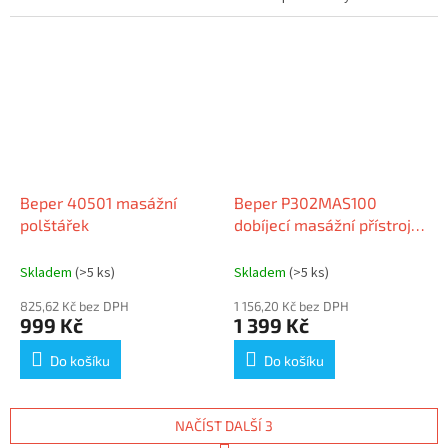
ergonomické rukojeti. Dodává
se se 4 výměnnými hlavami....
Beper 40501 masážní
Beper P302MAS100
polštářek
dobíjecí masážní přístroj
na krk, USB
Skladem
(>5 ks)
Skladem
(>5 ks)
825,62 Kč bez DPH
1 156,20 Kč bez DPH
999 Kč
1 399 Kč
Do košíku
Do košíku
NAČÍST DALŠÍ 3