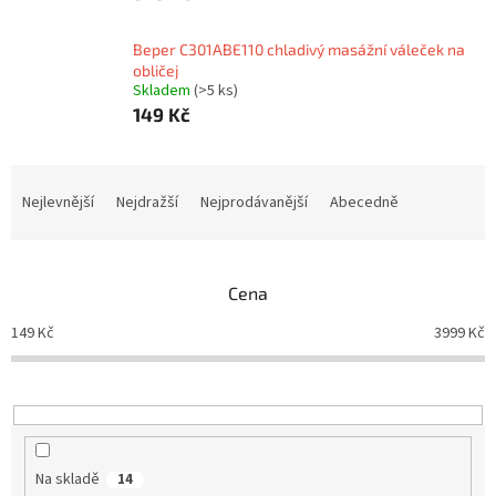
Beper C301ABE110 chladivý masážní váleček na
obličej
Skladem
(>5 ks)
149 Kč
Ř
a
Nejlevnější
Nejdražší
Nejprodávanější
Abecedně
z
e
n
Cena
í
p
149
Kč
3999
Kč
r
o
d
u
k
t
Na skladě
14
ů