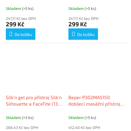
a kámen Gua Sha
depilačním účinkem
Skladem
(>5 ks)
Skladem
(>5 ks)
247,11 Kč bez DPH
247,11 Kč bez DPH
299 Kč
299 Kč
Do košíku
Do košíku
Silk'n gel pro přístroj Silk'n
Beper P302MAS150
Silhouette a FaceTite (130
dobíjecí masážní přístroj
ml)
na pokožku hlavy a tělo,
USB
Skladem
(>5 ks)
Skladem
(>5 ks)
288,43 Kč bez DPH
412,40 Kč bez DPH