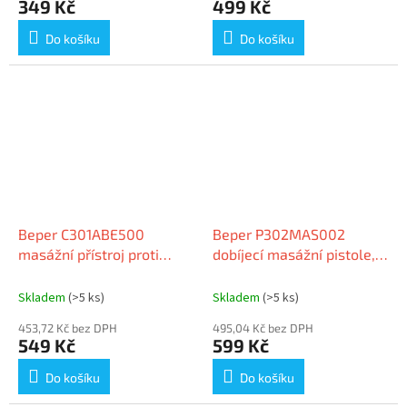
349 Kč
499 Kč
Do košíku
Do košíku
Beper C301ABE500
Beper P302MAS002
masážní přístroj proti
dobíjecí masážní pistole,
celulitidě
USB
Skladem
(>5 ks)
Skladem
(>5 ks)
453,72 Kč bez DPH
495,04 Kč bez DPH
549 Kč
599 Kč
Do košíku
Do košíku