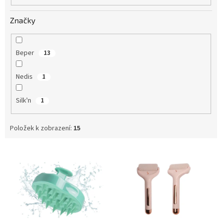
Značky
Beper
13
Nedis
1
Silk'n
1
Položek k zobrazení:
15
V
ý
p
i
s
p
r