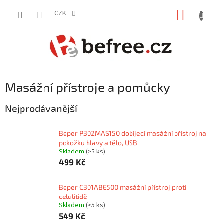
Přejít
NÁKUP
na
CZK
obsah
KOŠÍK
Masážní přístroje a pomůcky
Nejprodávanější
Beper P302MAS150 dobíjecí masážní přístroj na
pokožku hlavy a tělo, USB
Skladem
(>5 ks)
499 Kč
Beper C301ABE500 masážní přístroj proti
celulitidě
Skladem
(>5 ks)
549 Kč