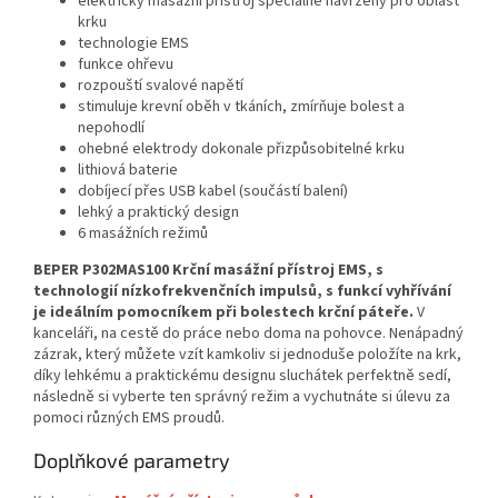
elektrický masážní přístroj speciálně navržený pro oblast
krku
technologie EMS
funkce ohřevu
rozpouští svalové napětí
stimuluje krevní oběh v tkáních, zmírňuje bolest a
nepohodlí
ohebné elektrody dokonale přizpůsobitelné krku
lithiová baterie
dobíjecí přes USB kabel (součástí balení)
lehký a praktický design
6 masážních režimů
BEPER P302MAS100 Krční masážní přístroj EMS, s
technologií nízkofrekvenčních impulsů, s funkcí vyhřívání
je ideálním pomocníkem při bolestech krční páteře.
V
kanceláři, na cestě do práce nebo doma na pohovce. Nenápadný
zázrak, který můžete vzít kamkoliv si jednoduše položíte na krk,
díky lehkému a praktickému designu sluchátek perfektně sedí,
následně si vyberte ten správný režim a vychutnáte si úlevu za
pomoci různých EMS proudů.
Doplňkové parametry