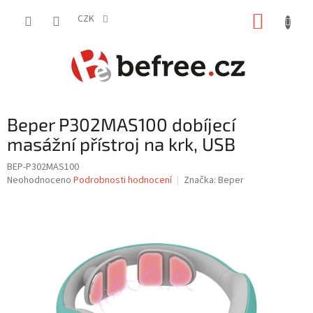
Přejít
NÁKUP
na
CZK
obsah
KOŠÍK
Beper P302MAS100 dobíjecí
masážní přístroj na krk, USB
BEP-P302MAS100
Průměrné
Neohodnoceno
Podrobnosti hodnocení
Značka:
Beper
hodnocení
produktu
je
0,0
z
5
hvězdiček.