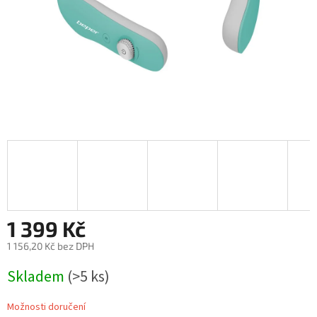
1 399 Kč
1 156,20 Kč bez DPH
Měrná
Skladem
(>5 ks)
cena:
Možnosti doručení