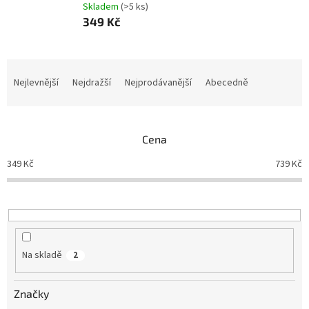
Skladem
(>5 ks)
349 Kč
Ř
a
Nejlevnější
Nejdražší
Nejprodávanější
Abecedně
z
e
n
Cena
í
p
349
Kč
739
Kč
r
o
d
u
k
t
Na skladě
2
ů
Značky