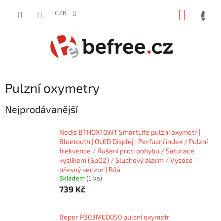
Přejít
NÁKUP
na
CZK
obsah
KOŠÍK
Pulzní oxymetry
Nejprodávanější
Nedis BTHOX10WT SmartLife pulzní oxymetr |
Bluetooth | OLED Displej | Perfuzní index / Pulzní
frekvence / Rušení proti pohybu / Saturace
kyslíkem (SpO2) / Sluchový alarm / Vysoce
přesný senzor | Bílá
Skladem
(1 ks)
739 Kč
Beper P303MED050 pulsní oxymetr