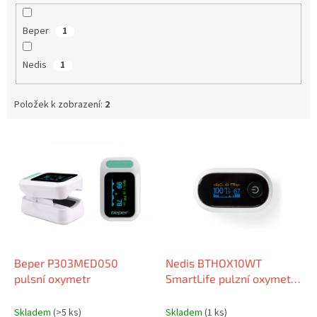
Beper
1
Nedis
1
Položek k zobrazení:
2
V
ý
p
i
s
p
r
o
d
Beper P303MED050
Nedis BTHOX10WT
u
pulsní oxymetr
SmartLife pulzní oxymetr |
k
Bluetooth | OLED Displej |
t
Perfuzní index / Pulzní
Skladem
(>5 ks)
Skladem
(1 ks)