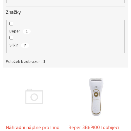
Značky
Beper
1
Silk'n
7
Položek k zobrazení:
8
V
ý
p
i
s
p
r
o
d
Náhradní náplně pro Inno
Beper 3BEPI001 dobíjecí