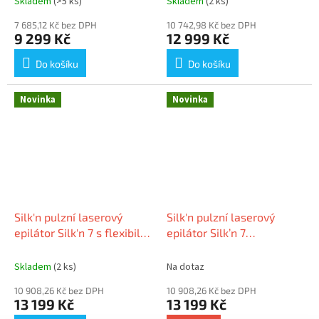
Skladem
(>5 ks)
Skladem
(2 ks)
7 685,12 Kč bez DPH
10 742,98 Kč bez DPH
9 299 Kč
12 999 Kč
Do košíku
Do košíku
Novinka
Novinka
Silk'n pulzní laserový
Silk'n pulzní laserový
epilátor Silk'n 7 s flexibilní
epilátor Silk’n 7
hlavou (600.000 impulzů)
Champagne s flexibilní
hlavou (600.000 impulzů)
Skladem
(2 ks)
Na dotaz
10 908,26 Kč bez DPH
10 908,26 Kč bez DPH
13 199 Kč
13 199 Kč