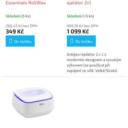
u
Essentials RollWax
epilátor 2v1
k
t
Skladem
(5 ks)
Skladem
(>5 ks)
ů
288,43 Kč bez DPH
908,26 Kč bez DPH
349 Kč
1 099 Kč
Do košíku
Do košíku
Dobíjecí epilátor 2 v 1 s
moderním designem a vysokým
výkonem lze používat při
napájení ze sítě. Velké/široké
pinzety a 2 rychlosti umožňují
účinnou epilaci a holicí hlava...