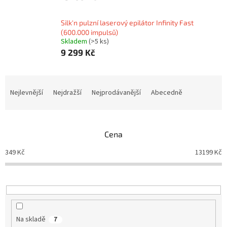
Silk'n pulzní laserový epilátor Infinity Fast
(600.000 impulsů)
Skladem
(>5 ks)
9 299 Kč
Ř
a
Nejlevnější
Nejdražší
Nejprodávanější
Abecedně
z
e
n
Cena
í
p
349
Kč
13199
Kč
r
o
d
u
k
t
Na skladě
7
ů