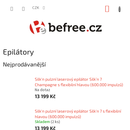
Přejít
NÁKUP
na
CZK
obsah
KOŠÍK
Epilátory
Nejprodávanější
Silk'n pulzní laserový epilátor Silk’n 7
Champagne s flexibilní hlavou (600.000 impulzů)
Na dotaz
13 199 Kč
Silk'n pulzní laserový epilátor Silk'n 7 s flexibilní
hlavou (600.000 impulzů)
Skladem
(2 ks)
13 199 Kč