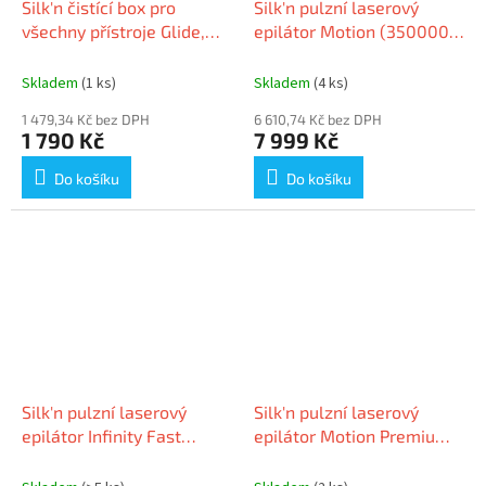
Silk'n čistící box pro
Silk'n pulzní laserový
všechny přístroje Glide,
epilátor Motion (350000
Infinity a Jewel
impulsů)
Skladem
(1 ks)
Skladem
(4 ks)
1 479,34 Kč bez DPH
6 610,74 Kč bez DPH
1 790 Kč
7 999 Kč
Do košíku
Do košíku
Silk'n pulzní laserový
Silk'n pulzní laserový
epilátor Infinity Fast
epilátor Motion Premium
(600.000 impulsů)
(600.000 impulsů)