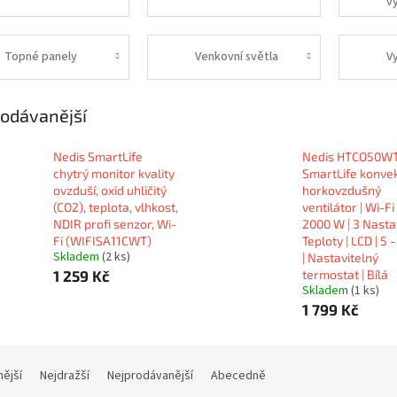
v
Topné panely
Venkovní světla
V
odávanější
Nedis SmartLife
Nedis HTCO50W
chytrý monitor kvality
SmartLife konve
ovzduší, oxid uhličitý
horkovzdušný
(CO2), teplota, vlhkost,
ventilátor | Wi-Fi 
NDIR profi senzor, Wi-
2000 W | 3 Nasta
Fi (WIFISA11CWT)
Teploty | LCD | 5 -
Skladem
(2 ks)
| Nastavitelný
1 259 Kč
termostat | Bílá
Skladem
(1 ks)
1 799 Kč
nější
Nejdražší
Nejprodávanější
Abecedně