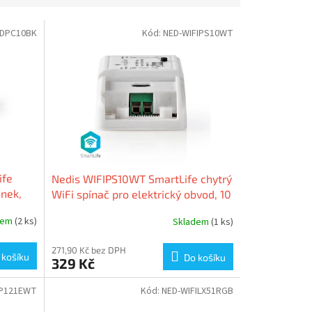
CDPC10BK
Kód:
NED-WIFIPS10WT
ife
Nedis WIFIPS10WT SmartLife chytrý
onek,
WiFi spínač pro elektrický obvod, 10
A
dem
(2 ks)
Skladem
(1 ks)
271,90 Kč bez DPH
 košíku
Do košíku
329 Kč
IP121EWT
Kód:
NED-WIFILX51RGB