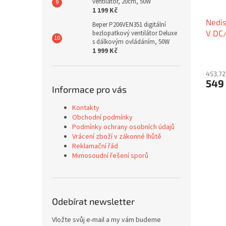
ventilátor, 20cm, 50W
1 199 Kč
Nedis
Beper P206VEN351 digitální
V DC/
bezlopatkový ventilátor Deluxe
s dálkovým ovládáním, 50W
chyt
1 999 Kč
453,72
549
Informace pro vás
Kontakty
Obchodní podmínky
Podmínky ochrany osobních údajů
Vrácení zboží v zákonné lhůtě
Reklamační řád
Mimosoudní řešení sporů
Odebírat newsletter
Vložte svůj e-mail a my vám budeme