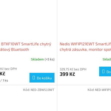
 BTKF10WT SmartLife chytrý
Nedis WIFIP121EWT SmartLi
átový Bluetooth
chytrá zásuvka, monitor spo
dávač/lokátor klíčů do 50 m
ochranný kolík, 16 A
Skladem
(>5 ks)
Skla
F10WT)
 Kč bez DPH
329,75 Kč bez DPH
Do
 Kč
399 Kč
Do košíku
/ 1 ks
Kód:
NED-ZBWS10WT
Kód:
NED-WIFI