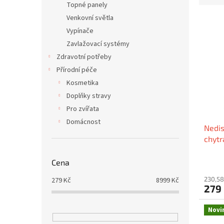
Topné panely
e
Venkovní světla
V
n
ý
í
Vypínače
p
p
Zavlažovací systémy
i
r
Zdravotní potřeby
s
o
Přírodní péče
p
d
Kosmetika
r
u
o
Doplňky stravy
k
d
t
Pro zvířata
u
ů
Domácnost
Nedis
k
chyt
t
barev
ů
Cena
230,58
279
Kč
8999
Kč
279
Novi