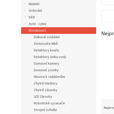
n
Nádobí
e
Grilování
l
Děti
Auto - cyklo
Domácnost
Nejpr
Dálkové ovládání
Dávkovače léků
Detektory kouře
Detektory úniku vody
Domovní kamery
Domovní zvonky
Hlavice k radiátorům
Chytré lokátory
Chytré zásuvky
LED žárovky
Ř
Robotické vysavače
a
Nejlev
Stropní svítidla
z