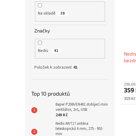
Na skladě
38
Značky
Nedis
41
Nedis
bezdr
vyhle
Položek k zobrazení:
41
(BTK
296,69
359
Top 10 produktů
Měrná
359 Kč 
cena:
Beper P206VEN401 dobíjecí mini
ventilátor, 2v1, USB
249 Kč
Nedis ANT17 anténa
teleskopická 6 mm, 275 - 955
mm