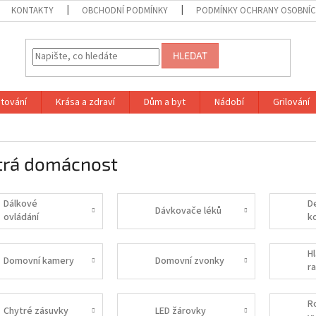
KONTAKTY
OBCHODNÍ PODMÍNKY
PODMÍNKY OCHRANY OSOBNÍC
HLEDAT
tování
Krása a zdraví
Dům a byt
Nádobí
Grilování
trá domácnost
Dálkové
D
Dávkovače léků
ovládání
k
Hl
Domovní kamery
Domovní zvonky
r
R
Chytré zásuvky
LED žárovky