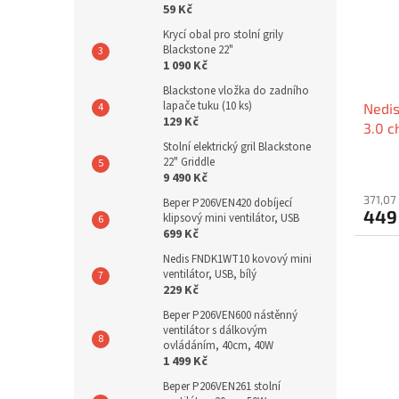
59 Kč
Krycí obal pro stolní grily
Blackstone 22"
1 090 Kč
Blackstone vložka do zadního
lapače tuku (10 ks)
Nedi
129 Kč
3.0 c
Stolní elektrický gril Blackstone
22" Griddle
9 490 Kč
371,07
Beper P206VEN420 dobíjecí
449
klipsový mini ventilátor, USB
699 Kč
Nedis FNDK1WT10 kovový mini
ventilátor, USB, bílý
229 Kč
Beper P206VEN600 nástěnný
ventilátor s dálkovým
ovládáním, 40cm, 40W
1 499 Kč
Beper P206VEN261 stolní