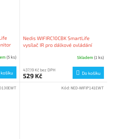
ife
Nedis WIFIRC10CBK SmartLife
nitor
vysílač IR pro dálkové ovládání
dem
(5 ks)
Skladem
(1 ks)
437,19 Kč bez DPH
 košíku
Do košíku
529 Kč
PO130EWT
Kód:
NED-WIFIP141EWT