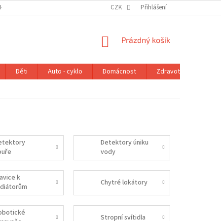
H ÚDAJŮ
VRÁCENÍ ZBOŽÍ V ZÁKONNÉ LHŮTĚ
CZK
Přihlášení
REKLAMAČNÍ ŘÁD
NÁKUPNÍ
Prázdný košík
KOŠÍK
Děti
Auto - cyklo
Domácnost
Zdravotní potřeby
etektory
Detektory úniku
ouře
vody
avice k
Chytré lokátory
adiátorům
obotické
Stropní svítidla