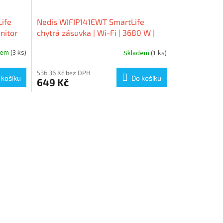
ife
Nedis WIFIP141EWT SmartLife
nitor
chytrá zásuvka | Wi-Fi | 3680 W |
A, IP44
Francie / Typ E (CEE 7/6) | 0 - 55 °C |
dem
(3 ks)
Skladem
(1 ks)
Android / IOS | Bílá | 1 kus
536,36 Kč bez DPH
 košíku
Do košíku
649 Kč