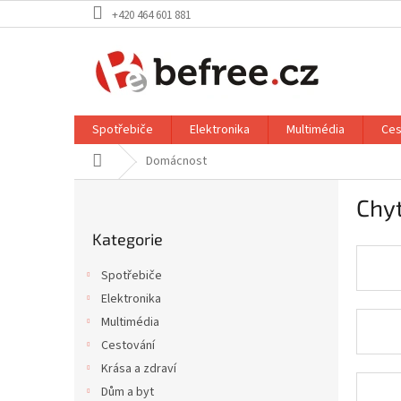
Přejít
+420 464 601 881
na
obsah
Spotřebiče
Elektronika
Multimédia
Ces
Domů
Domácnost
P
Chy
o
Přeskočit
s
Kategorie
kategorie
t
r
Spotřebiče
a
Elektronika
n
Multimédia
n
í
Cestování
p
Krása a zdraví
a
Dům a byt