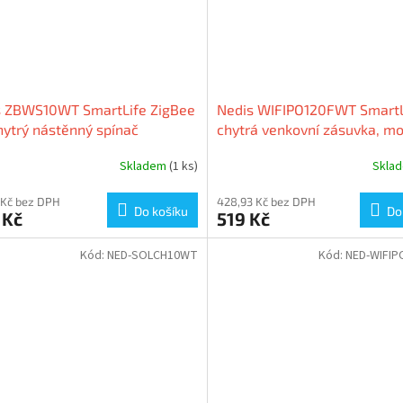
s ZBWS10WT SmartLife ZigBee
Nedis WIFIPO120FWT SmartL
hytrý nástěnný spínač
chytrá venkovní zásuvka, mo
spotřeby, schuko, 16 A, IP44
Skladem
(1 ks)
Skla
 Kč bez DPH
428,93 Kč bez DPH
Do košíku
Do
 Kč
519 Kč
Kód:
NED-SOLCH10WT
Kód:
NED-WIFI