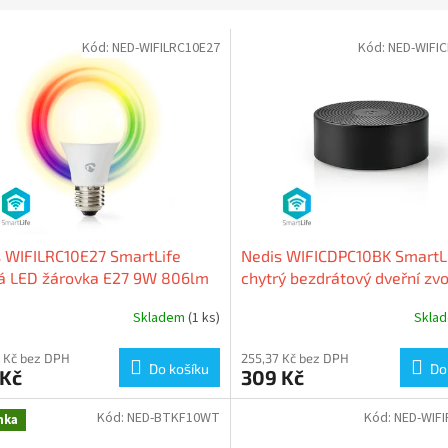
Kód:
NED-WIFILRC10E27
Kód:
NED-WIFI
 WIFILRC10E27 SmartLife
Nedis WIFICDPC10BK SmartL
rá LED žárovka E27 9W 806lm
chytrý bezdrátový dveřní zv
ná + teplá/studená bílá
USB
Skladem
(1 ks)
Skla
 Kč bez DPH
255,37 Kč bez DPH
Do košíku
Do
 Kč
309 Kč
Kód:
NED-BTKF10WT
Kód:
NED-WIF
nka