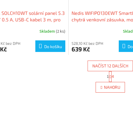
 SOLCH10WT solární panel 5.3
Nedis WIFIPO130EWT SmartL
 0.5 A, USB-C kabel 3 m, pro
chytrá venkovní zásuvka, mo
rou IP kameru WIFICBO32WT
spotřeby, ochranný kolík, 16 
Skladem
(2 ks)
Skla
 Kč bez DPH
528,10 Kč bez DPH
Do košíku
Do
 Kč
639 Kč
NAČÍST 12 DALŠÍCH
S
1
4
O
t
r
v
NAHORU
á
l
n
á
k
d
o
a
v
c
á
í
n
p
í
r