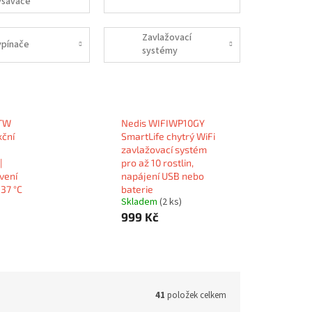
ysavače
Zavlažovací
ypínače
systémy
TW
Nedis WIFIWP10GY
kční
SmartLife chytrý WiFi
zavlažovací systém
|
pro až 10 rostlin,
vení
napájení USB nebo
 37 °C
baterie
Skladem
(2 ks)
999 Kč
41
položek celkem