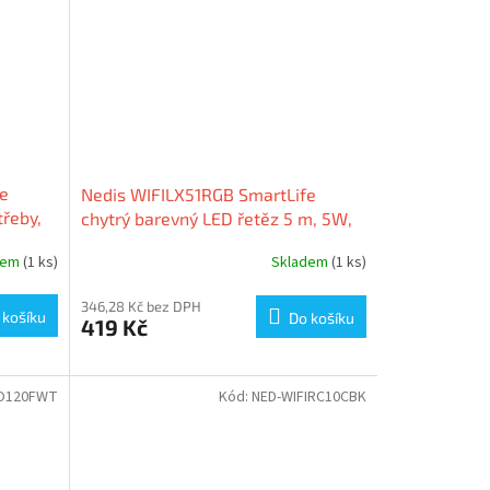
fe
Nedis WIFILX51RGB SmartLife
třeby,
chytrý barevný LED řetěz 5 m, 5W,
400lm, IP44, vícebarevný
dem
(1 ks)
Skladem
(1 ks)
346,28 Kč bez DPH
 košíku
Do košíku
419 Kč
PO120FWT
Kód:
NED-WIFIRC10CBK