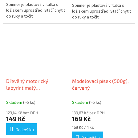
Spinner je plastová vrtulka s
Spinner je plastová vrtulka s
ložiskem uprostřed. Stačí chytit
ložiskem uprostřed. Stačí chytit
do ruky a točit.
do ruky a točit.
Dřevěný motorický
Modelovací písek (500g),
labyrint malý
červený
(10x7x11,5cm)
Skladem
(>5 ks)
Skladem
(>5 ks)
123,14 Kč bez DPH
139,67 Kč bez DPH
149 Kč
169 Kč
Měrná
169 Kč / 1 ks
Do košíku
cena:
Do košíku