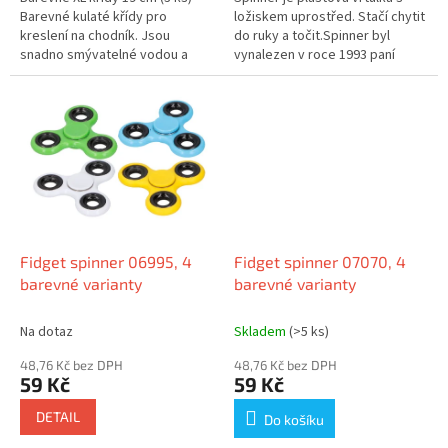
Barevné kulaté křídy pro
ložiskem uprostřed. Stačí chytit
kreslení na chodník. Jsou
do ruky a točit.Spinner byl
snadno smývatelné vodou a
vynalezen v roce 1993 paní
splňují veškeré evropské
Catherine Hettinger z Floridy.
normy. Balení obsahuje tři kusy
Tato hračka byla původně...
velkých...
Fidget spinner 06995, 4
Fidget spinner 07070, 4
barevné varianty
barevné varianty
Na dotaz
Skladem
(>5 ks)
48,76 Kč bez DPH
48,76 Kč bez DPH
59 Kč
59 Kč
DETAIL
Do košíku