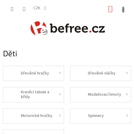
Přejít
NÁKUP
na
CZK
obsah
KOŠÍK
Děti
Dřevěné hračky
Dřevěné vláčky
Kreslící tabule a
Modelovací hmoty
křídy
Motorické hračky
Spinnery