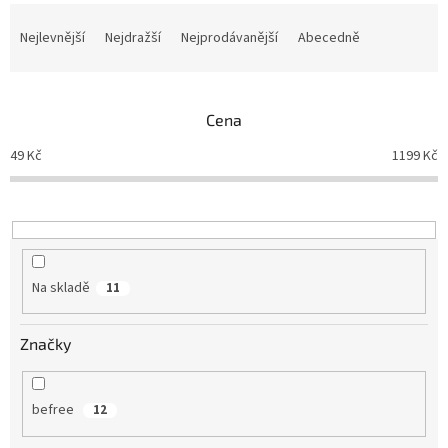
Ř
a
Nejlevnější
Nejdražší
Nejprodávanější
Abecedně
z
e
n
Cena
í
p
49
Kč
1199
Kč
r
o
d
u
k
t
Na skladě
11
ů
Značky
befree
12