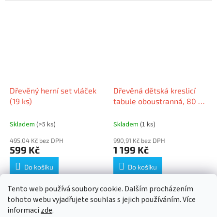
autíčku do výšky a zdolat i ty
nejtěžší zatáčky.
Dřevěný herní set vláček
Dřevěná dětská kreslicí
(19 ks)
tabule oboustranná, 80 x
60 x 46 cm
Skladem
(>5 ks)
Skladem
(1 ks)
495,04 Kč bez DPH
990,91 Kč bez DPH
599 Kč
1 199 Kč
Do košíku
Do košíku
Tento web používá soubory cookie. Dalším procházením
12
položek celkem
O
tohoto webu vyjadřujete souhlas s jejich používáním. Více
v
informací
zde
.
l