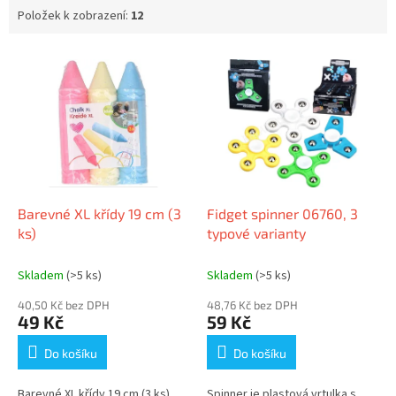
Položek k zobrazení:
12
V
ý
p
i
s
p
r
o
d
Barevné XL křídy 19 cm (3
Fidget spinner 06760, 3
u
ks)
typové varianty
k
t
Skladem
(>5 ks)
Skladem
(>5 ks)
ů
40,50 Kč bez DPH
48,76 Kč bez DPH
49 Kč
59 Kč
Do košíku
Do košíku
Barevné XL křídy 19 cm (3 ks)
Spinner je plastová vrtulka s