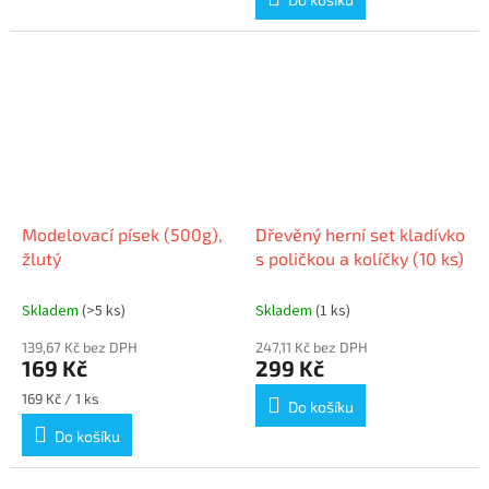
Modelovací písek (500g),
Dřevěný herní set kladívko
žlutý
s poličkou a kolíčky (10 ks)
Skladem
(>5 ks)
Skladem
(1 ks)
139,67 Kč bez DPH
247,11 Kč bez DPH
169 Kč
299 Kč
Měrná
169 Kč / 1 ks
Do košíku
cena:
Do košíku