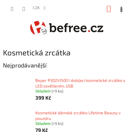
Přejít
NÁKUP
na
CZK
obsah
KOŠÍK
Kosmetická zrcátka
Nejprodávanější
Beper P302VIS051 dobíjecí kosmetické zrcátko s
LED osvětlením, USB
Skladem
(>5 ks)
399 Kč
Kosmetické dámské zrcátko Lifetime Beauty v
pouzdru
Skladem
(>5 ks)
79 Kč