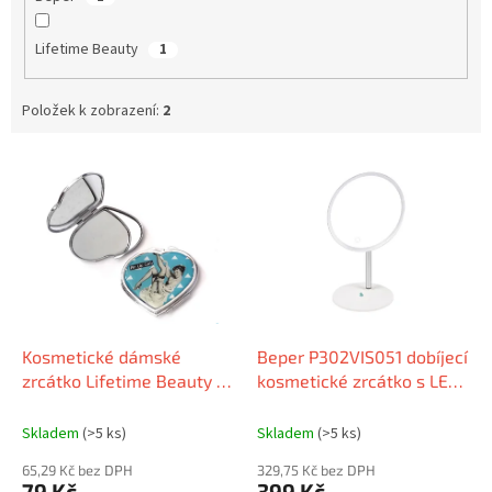
Lifetime Beauty
1
Položek k zobrazení:
2
V
ý
p
i
s
p
r
o
d
Kosmetické dámské
Beper P302VIS051 dobíjecí
u
zrcátko Lifetime Beauty v
kosmetické zrcátko s LED
k
pouzdru
osvětlením, USB
t
Skladem
(>5 ks)
Skladem
(>5 ks)
ů
65,29 Kč bez DPH
329,75 Kč bez DPH
79 Kč
399 Kč