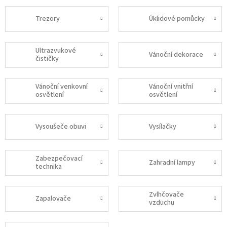
Trezory
Úklidové pomůcky
Ultrazvukové
Vánoční dekorace
čističky
Vánoční venkovní
Vánoční vnitřní
osvětlení
osvětlení
Vysoušeče obuvi
Vysílačky
Zabezpečovací
Zahradní lampy
technika
Zvlhčovače
Zapalovače
vzduchu