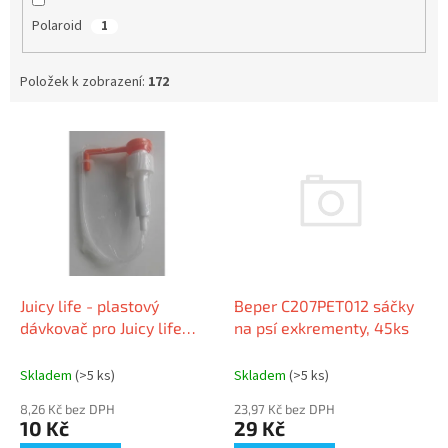
Polaroid
1
Položek k zobrazení:
172
V
ý
p
i
s
p
r
o
d
Beper C207PET012 sáčky
Juicy life - plastový
u
na psí exkrementy, 45ks
dávkovač pro Juicy life
k
sirup
t
Skladem
(>5 ks)
Skladem
(>5 ks)
ů
23,97 Kč bez DPH
8,26 Kč bez DPH
29 Kč
10 Kč