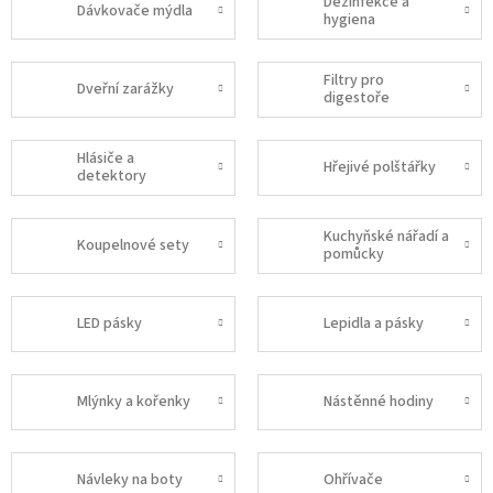
Dezinfekce a
Dávkovače mýdla
hygiena
Filtry pro
Dveřní zarážky
digestoře
Hlásiče a
Hřejivé polštářky
detektory
Kuchyňské nářadí a
Koupelnové sety
pomůcky
LED pásky
Lepidla a pásky
Mlýnky a kořenky
Nástěnné hodiny
Návleky na boty
Ohřívače