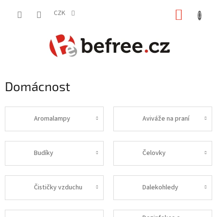
Přejít
NÁKUP
na
CZK
obsah
KOŠÍK
Domácnost
Aromalampy
Aviváže na praní
Budíky
Čelovky
Čističky vzduchu
Dalekohledy