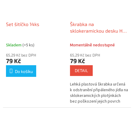
Set šitíčko 14ks
Škrabka na
sklokeramickou desku HQ
CS10N
Skladem
(>5 ks)
Momentálně nedostupné
65,29 Kč bez DPH
65,29 Kč bez DPH
79 Kč
79 Kč
DETAIL
Do košíku
Lehká plastová škrabka určená
k odstranění připáleného jídla na
sklokeramických plotýnkách
bez poškození jejich povrch