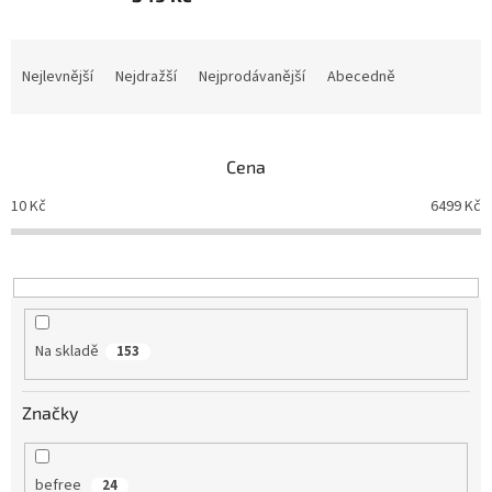
Ř
a
Nejlevnější
Nejdražší
Nejprodávanější
Abecedně
z
e
n
Cena
í
p
10
Kč
6499
Kč
r
o
d
u
k
t
Na skladě
153
ů
Značky
befree
24