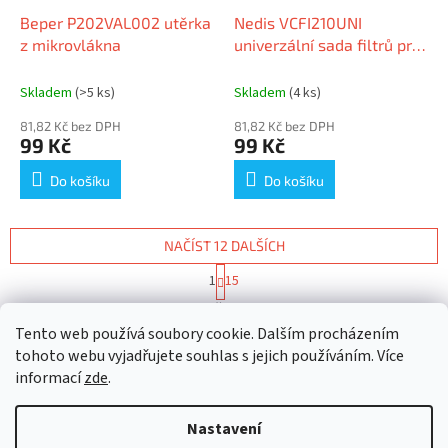
Beper P202VAL002 utěrka
Nedis VCFI210UNI
z mikrovlákna
univerzální sada filtrů pro
vysavače, mikro +
motorový filtr
Skladem
(>5 ks)
Skladem
(4 ks)
81,82 Kč bez DPH
81,82 Kč bez DPH
99 Kč
99 Kč
Do košíku
Do košíku
NAČÍST 12 DALŠÍCH
S
1
15
t
O
r
172
položek celkem
v
á
Tento web používá soubory cookie. Dalším procházením
l
NAHORU
n
á
tohoto webu vyjadřujete souhlas s jejich používáním. Více
k
d
o
informací
zde
.
v
Z
a
á
c
á
n
Nastavení
í
Vytvořil Shoptet
p
í