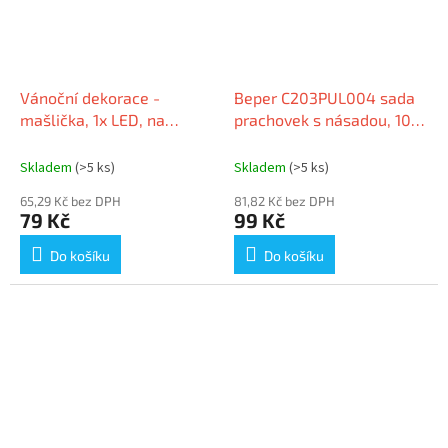
Vánoční dekorace -
Beper C203PUL004 sada
mašlička, 1x LED, na
prachovek s násadou, 10
baterie 3x AG13, světelná
ks
vlákna, velikost 9 cm
Skladem
(>5 ks)
Skladem
(>5 ks)
65,29 Kč bez DPH
81,82 Kč bez DPH
79 Kč
99 Kč
Do košíku
Do košíku