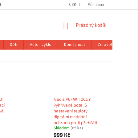
H ÚDAJŮ
VRÁCENÍ ZBOŽÍ V ZÁKONNÉ LHŮTĚ
CZK
Přihlášení
REKLAMAČNÍ ŘÁD
NÁKUPNÍ
Prázdný košík
KOŠÍK
Děti
Auto - cyklo
Domácnost
Zdravotní potřeby
01
Nedis PEFW110CGY
ací
vyhřívaná bota, 6
vá,
nastavení teploty,
digitální ovládání,
ochrana proti přehřátí
Skladem
(>5 ks)
999 Kč