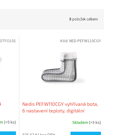
5
položek celkem
03TFO101
Kód:
NED-PEFW110CGY
á
Nedis PEFW110CGY vyhřívaná bota,
6 nastavení teploty, digitální
ovládání, ochrana proti přehřátí
em
(>5 ks)
Skladem
(>5 ks)
825,62 Kč bez DPH