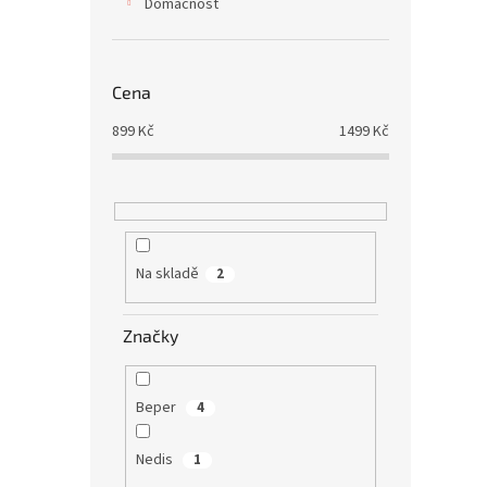
Domácnost
Cena
899
Kč
1499
Kč
Na skladě
2
Značky
Beper
4
Nedis
1