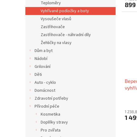
Teploměry
899
Vyhřívané podložky a boty
Vysoušeče vlasů
Zastřihovače
Zastřihovače - náhradní díly
Žehličky na vlasy
Dům a byt
Nádobí
Grilování
Děti
Beper
Auto - cyklo
vyhří
Domácnost
160×
Zdravotní potřeby
Přírodní péče
1 238,
Kosmetika
1 49
Doplňky stravy
Pro zvířata