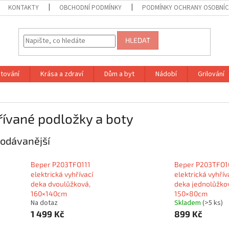
KONTAKTY
OBCHODNÍ PODMÍNKY
PODMÍNKY OCHRANY OSOBNÍC
HLEDAT
tování
Krása a zdraví
Dům a byt
Nádobí
Grilování
ívané podložky a boty
odávanější
Beper P203TFO111
Beper P203TFO1
elektrická vyhřívací
elektrická vyhřív
deka dvoulůžková,
deka jednolůžko
160×140cm
150×80cm
Na dotaz
Skladem
(>5 ks)
1 499 Kč
899 Kč