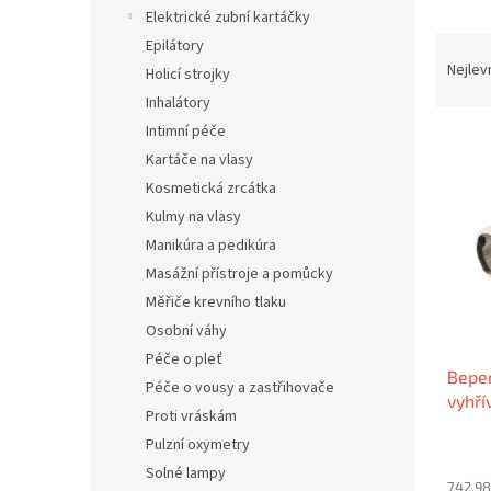
n
Elektrické zubní kartáčky
e
Ř
Epilátory
l
a
Nejlev
Holicí strojky
z
Inhalátory
e
Intimní péče
V
n
Kartáče na vlasy
ý
í
p
p
Kosmetická zrcátka
i
r
Kulmy na vlasy
s
o
Manikúra a pedikúra
p
d
Masážní přístroje a pomůcky
r
u
Měřiče krevního tlaku
o
k
d
Osobní váhy
t
u
ů
Péče o pleť
Beper
k
Péče o vousy a zastřihovače
vyhří
t
Proti vráskám
150×
ů
Pulzní oxymetry
Solné lampy
742,98