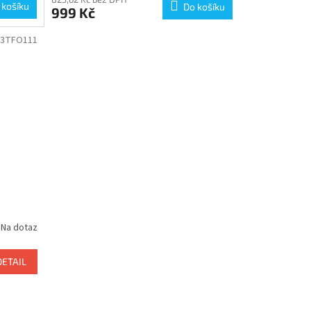
 košíku
Do košíku
999 Kč
03TFO111
Na dotaz
DETAIL