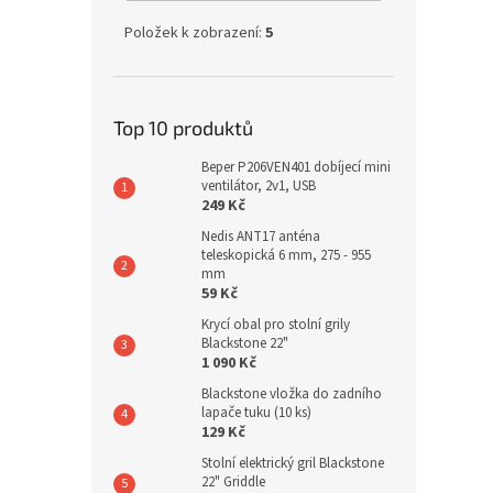
Položek k zobrazení:
5
Top 10 produktů
Beper P206VEN401 dobíjecí mini
ventilátor, 2v1, USB
249 Kč
Nedis ANT17 anténa
teleskopická 6 mm, 275 - 955
mm
59 Kč
Krycí obal pro stolní grily
Blackstone 22"
1 090 Kč
Blackstone vložka do zadního
lapače tuku (10 ks)
129 Kč
Stolní elektrický gril Blackstone
22" Griddle