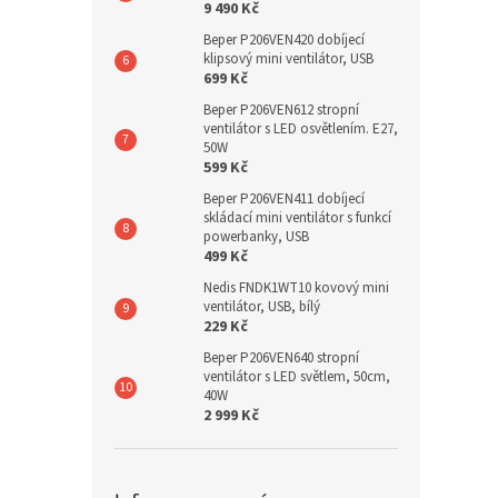
9 490 Kč
Beper P206VEN420 dobíjecí
klipsový mini ventilátor, USB
699 Kč
Beper P206VEN612 stropní
ventilátor s LED osvětlením. E27,
50W
599 Kč
Beper P206VEN411 dobíjecí
skládací mini ventilátor s funkcí
powerbanky, USB
499 Kč
Nedis FNDK1WT10 kovový mini
ventilátor, USB, bílý
229 Kč
Beper P206VEN640 stropní
ventilátor s LED světlem, 50cm,
40W
2 999 Kč