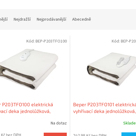
nější
Nejdražší
Nejprodávanější
Abecedně
Kód:
BEP-P203TFO100
Kód:
BEP-P2
 P203TFO100 elektrická
Beper P203TFO101 elektrick
vací deka jednolůžková,
vyhřívací deka jednolůžková,
80cm
150×80cm
Na dotaz
Sklad
 Kč bez DPH
742,98 Kč bez DPH