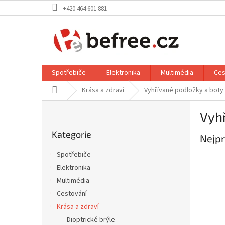
Přejít
+420 464 601 881
na
obsah
Spotřebiče
Elektronika
Multimédia
Ces
Domů
Krása a zdraví
Vyhřívané podložky a boty
P
Vyhř
o
Přeskočit
s
Kategorie
kategorie
Nejpr
t
r
Spotřebiče
a
Elektronika
n
Multimédia
n
í
Cestování
p
Krása a zdraví
a
Dioptrické brýle