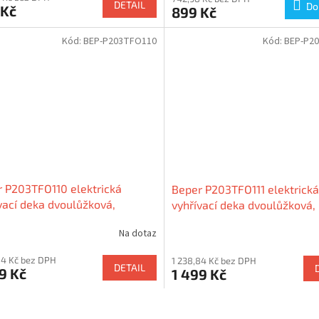
DETAIL
Do
 Kč
899 Kč
Kód:
BEP-P203TFO110
Kód:
BEP-P2
 P203TFO110 elektrická
Beper P203TFO111 elektrická
vací deka dvoulůžková,
vyhřívací deka dvoulůžková,
140cm
160×140cm
Na dotaz
84 Kč bez DPH
1 238,84 Kč bez DPH
DETAIL
9 Kč
1 499 Kč
O