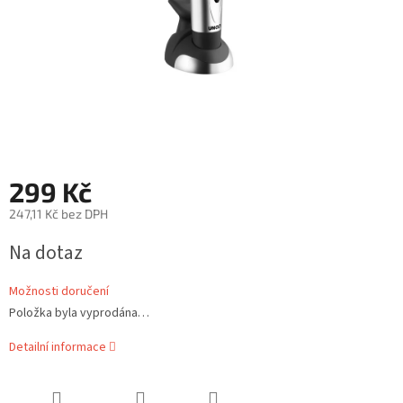
299 Kč
247,11 Kč bez DPH
Měrná
Na dotaz
cena:
Možnosti doručení
Položka byla vyprodána…
Detailní informace