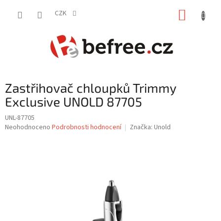
Přejít
NÁKUP
na
CZK
obsah
KOŠÍK
Zastřihovač chloupků Trimmy
Exclusive UNOLD 87705
UNL-87705
Průměrné
Neohodnoceno
Podrobnosti hodnocení
Značka:
Unold
hodnocení
produktu
je
0,0
z
5
hvězdiček.