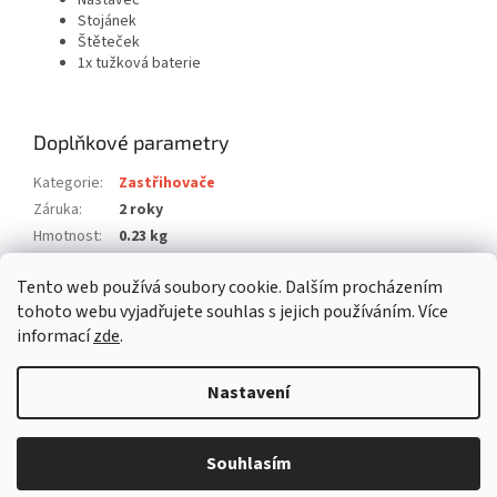
Nástavec
Stojánek
Štěteček
1x tužková baterie
Doplňkové parametry
Kategorie
:
Zastřihovače
Záruka
:
2 roky
Hmotnost
:
0.23 kg
EAN
:
4011689877056
Tento web používá soubory cookie. Dalším procházením
Položka byla vyprodána…
tohoto webu vyjadřujete souhlas s jejich používáním. Více
informací
zde
.
Z
á
Nastavení
Vytvořil Shoptet
p
a
t
Souhlasím
Copyright 2026
befree.cz
. Všechna práva vyhrazena.
í