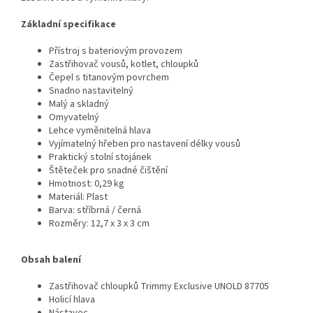
Základní specifikace
Přístroj s bateriovým provozem
Zastřihovač vousů, kotlet, chloupků
Čepel s titanovým povrchem
Snadno nastavitelný
Malý a skladný
Omyvatelný
Lehce vyměnitelná hlava
Vyjímatelný hřeben pro nastavení délky vousů
Praktický stolní stojánek
Štěteček pro snadné čištění
Hmotnost: 0,29 kg
Materiál: Plast
Barva: stříbrná / černá
Rozměry: 12,7 x 3 x 3 cm
Obsah balení
Zastřihovač chloupků Trimmy Exclusive UNOLD 87705
Holicí hlava