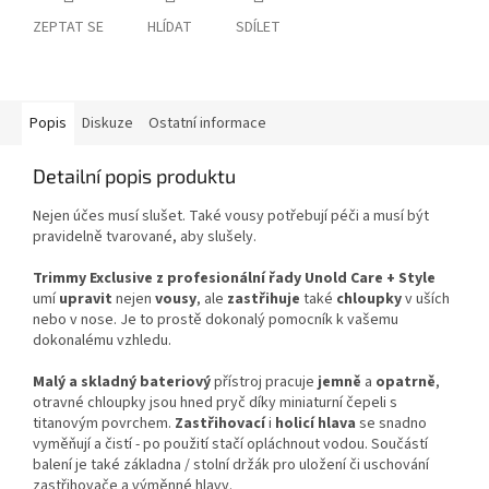
ZEPTAT SE
HLÍDAT
SDÍLET
Popis
Diskuze
Ostatní informace
Detailní popis produktu
Nejen účes musí slušet. Také vousy potřebují péči a musí být
pravidelně tvarované, aby slušely.
Trimmy Exclusive z profesionální řady Unold Care + Style
umí
upravit
nejen
vousy
, ale
zastřihuje
také
chloupky
v uších
nebo v nose. Je to prostě dokonalý pomocník k vašemu
dokonalému vzhledu.
Malý a skladný
bateriový
přístroj pracuje
jemně
a
opatrně
,
otravné chloupky jsou hned pryč díky miniaturní čepeli s
titanovým povrchem.
Zastřihovací
i
holicí hlava
se snadno
vyměňují a čistí - po použití stačí opláchnout vodou. Součástí
balení je také základna / stolní držák pro uložení či uschování
zastřihovače a výměnné hlavy.