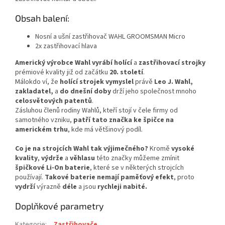
Obsah balení:
Nosní a ušní zastřihovač WAHL GROOMSMAN Micro
2x zastřihovací hlava
Americký výrobce Wahl
vyrábí
holící
a
zastřihovací
strojky
prémiové kvality již od začátku
20. století
.
Málokdo ví, že
holící
strojek
vymyslel
právě
Leo J.
Wahl,
zakladatel,
a
do
dnešní
doby
drží jeho společnost mnoho
celosvětových
patentů
.
Zásluhou členů rodiny Wahlů, kteří stojí v čele firmy od
samotného vzniku,
patří tato značka ke špičce na
americkém trhu
, kde má většinový podíl.
Co je na strojcích Wahl tak výjimečného?
Kromě
vysoké
kvality
,
výdrže
a
věhlasu
této značky můžeme zmínit
špičkové
Li-On baterie
, které se v některých strojcích
používají.
Takové baterie nemají paměťový efekt
, proto
vydrží
výrazně
déle
a jsou
rychleji
nabité.
Doplňkové parametry
Kategorie
:
Zastřihovače