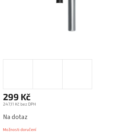
299 Kč
247,11 Kč bez DPH
Měrná
Na dotaz
cena:
Možnosti doručení