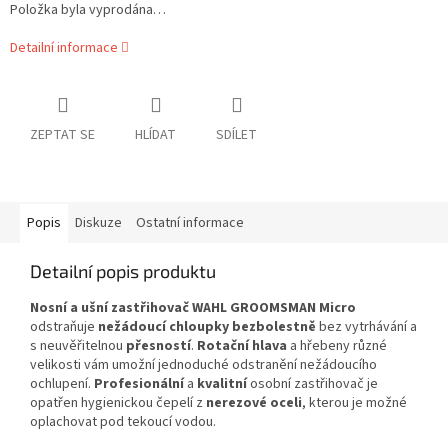
Položka byla vyprodána…
Detailní informace
ZEPTAT SE
HLÍDAT
SDÍLET
Popis
Diskuze
Ostatní informace
Detailní popis produktu
Nosní a ušní zastřihovač WAHL GROOMSMAN Micro
odstraňuje
nežádoucí chloupky bezbolestně
bez vytrhávání a
s neuvěřitelnou
přesností
.
Rotační hlava
a hřebeny různé
velikosti vám umožní jednoduché odstranění nežádoucího
ochlupení.
Profesionální
a
kvalitní
osobní zastřihovač je
opatřen hygienickou čepelí z
nerezové oceli
, kterou je možné
oplachovat pod tekoucí vodou.