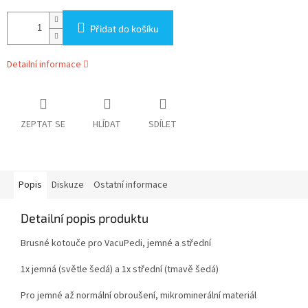
Přidat do košíku
Detailní informace
ZEPTAT SE
HLÍDAT
SDÍLET
Popis
Diskuze
Ostatní informace
Detailní popis produktu
Brusné kotouče pro VacuPedi, jemné a střední
1x jemná (světle šedá) a 1x střední (tmavě šedá)
Pro jemné až normální obroušení, mikrominerální materiál