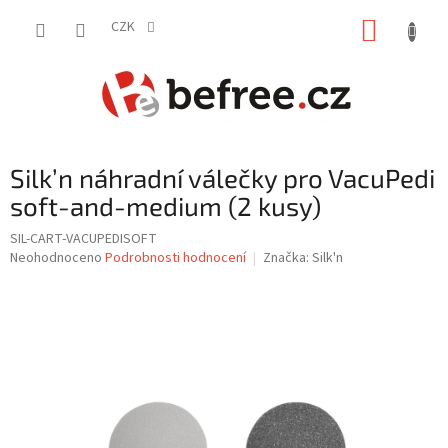
Přejít
NÁKUP
na
CZK
obsah
KOŠÍK
Silk’n náhradní válečky pro VacuPedi
soft-and-medium (2 kusy)
SIL-CART-VACUPEDISOFT
Průměrné
Neohodnoceno
Podrobnosti hodnocení
Značka:
Silk'n
hodnocení
produktu
je
0,0
z
5
hvězdiček.