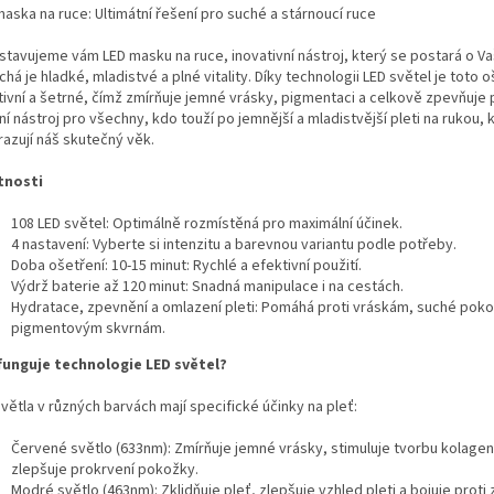
aska na ruce: Ultimátní řešení pro suché a stárnoucí ruce
stavujeme vám LED masku na ruce, inovativní nástroj, který se postará o Va
há je hladké, mladistvé a plné vitality. Díky technologii LED světel je toto o
tivní a šetrné, čímž zmírňuje jemné vrásky, pigmentaci a celkově zpevňuje p
ní nástroj pro všechny, kdo touží po jemnější a mladistvější pleti na rukou, 
razují náš skutečný věk.
tnosti
108 LED světel: Optimálně rozmístěná pro maximální účinek.
4 nastavení: Vyberte si intenzitu a barevnou variantu podle potřeby.
Doba ošetření: 10-15 minut: Rychlé a efektivní použití.
Výdrž baterie až 120 minut: Snadná manipulace i na cestách.
Hydratace, zpevnění a omlazení pleti: Pomáhá proti vráskám, suché pok
pigmentovým skvrnám.
funguje technologie LED světel?
větla v různých barvách mají specifické účinky na pleť:
Červené světlo (633nm): Zmírňuje jemné vrásky, stimuluje tvorbu kolagen
zlepšuje prokrvení pokožky.
Modré světlo (463nm): Zklidňuje pleť, zlepšuje vzhled pleti a bojuje proti 