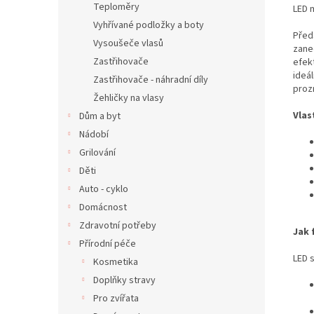
Teploměry
LED m
Vyhřívané podložky a boty
Před
Vysoušeče vlasů
zanec
Zastřihovače
efek
ideál
Zastřihovače - náhradní díly
proz
Žehličky na vlasy
Vlas
Dům a byt
Nádobí
Grilování
Děti
Auto - cyklo
Domácnost
Zdravotní potřeby
Jak 
Přírodní péče
LED s
Kosmetika
Doplňky stravy
Pro zvířata