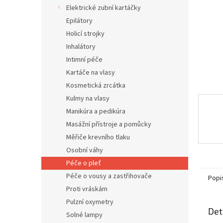
n
Elektrické zubní kartáčky
e
Epilátory
l
Holicí strojky
Inhalátory
Intimní péče
Kartáče na vlasy
Kosmetická zrcátka
Kulmy na vlasy
Manikúra a pedikúra
Masážní přístroje a pomůcky
Měřiče krevního tlaku
Osobní váhy
Péče o pleť
Péče o vousy a zastřihovače
Popi
Proti vráskám
Pulzní oxymetry
Det
Solné lampy