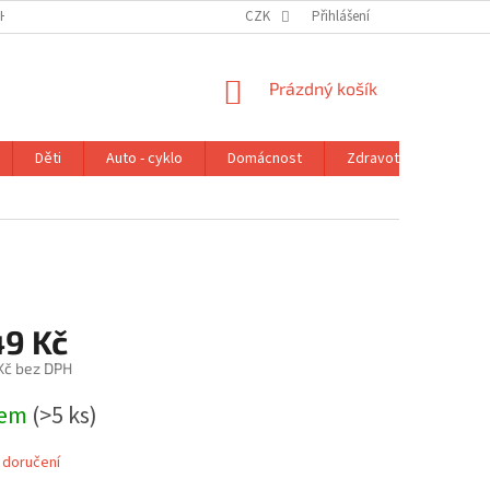
H ÚDAJŮ
VRÁCENÍ ZBOŽÍ V ZÁKONNÉ LHŮTĚ
CZK
Přihlášení
REKLAMAČNÍ ŘÁD
NÁKUPNÍ
Prázdný košík
KOŠÍK
Děti
Auto - cyklo
Domácnost
Zdravotní potřeby
49 Kč
 Kč bez DPH
dem
(>5 ks)
 doručení