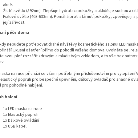
akné.
Žluté světlo (592nm): Zlepšuje hydrataci pokožky a uklidňuje suchou a citl
Fialové světlo (463-633nm): Pomáhá proti stárnutí pokožky, zpevňuje ji a
její zářivost.
sní péče doma
ikdy nebudete potřebovat drahé návštěvy kosmetického salonu! LED maska
přináší luxusní ošetření přímo do pohodlí Vašeho domova. Uvolněte se, rela
te svou pleť rozzářit zdravým a mladistvým vzhledem, a to vše bez nutnost
v.
maska na ruce přichází se všemi potřebnými příslušenstvími pro vylepšení 
: elastický popruh pro bezpečné upevnění, dálkový ovladač pro snadné ovl
l pro pohodlné nabíjení.
h balení
1x LED maska na ruce
1x Elastický popruh
1x Dálkové ovládání
1x USB kabel