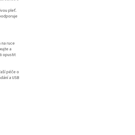
ivou pleť.
 podporuje
 na ruce
xujte a
i opustit
Vaší péče o
ádání a USB