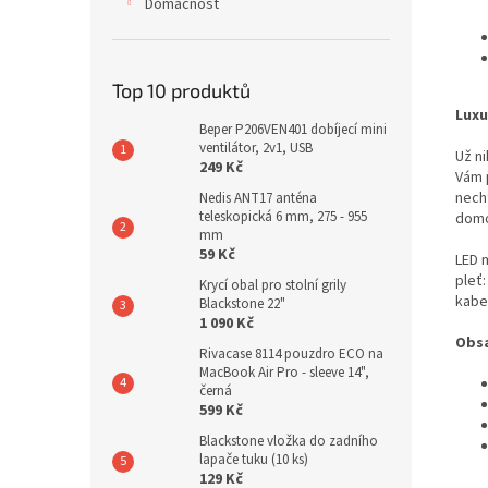
Domácnost
Top 10 produktů
Luxu
Beper P206VEN401 dobíjecí mini
ventilátor, 2v1, USB
Už n
249 Kč
Vám 
nech
Nedis ANT17 anténa
teleskopická 6 mm, 275 - 955
domo
mm
59 Kč
LED 
pleť
Krycí obal pro stolní grily
kabe
Blackstone 22"
1 090 Kč
Obsa
Rivacase 8114 pouzdro ECO na
MacBook Air Pro - sleeve 14",
černá
599 Kč
Blackstone vložka do zadního
lapače tuku (10 ks)
129 Kč