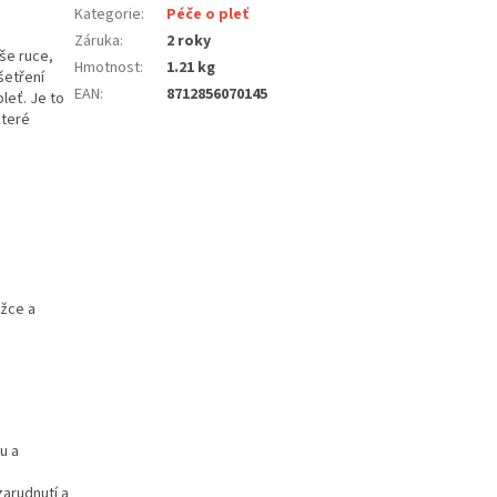
Kategorie
:
Péče o pleť
Záruka
:
2 roky
še ruce,
Hmotnost
:
1.21 kg
šetření
EAN
:
8712856070145
leť. Je to
které
ožce a
u a
zarudnutí a