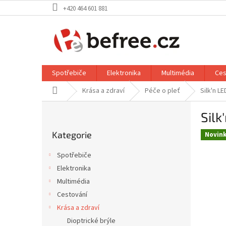
Přejít
+420 464 601 881
na
obsah
Spotřebiče
Elektronika
Multimédia
Ces
Domů
Krása a zdraví
Péče o pleť
Silk'n L
P
Silk
o
Přeskočit
s
Kategorie
kategorie
Novin
t
r
Spotřebiče
a
Elektronika
n
Multimédia
n
í
Cestování
p
Krása a zdraví
a
Dioptrické brýle