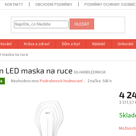
KONTAKTY
OBCHODNÍ PODMÍNKY
PODMÍNKY OCHRANY OSOBNÍC
HLEDAT
tování
Krása a zdraví
Dům a byt
Nádobí
Grilování
ED maska na ruce
'n LED maska na ruce
SIL-HANDLEDMASK
Průměrné
Neohodnoceno
Podrobnosti hodnocení
Značka:
Silk'n
ka
hodnocení
produktu
4 2
je
3 511,57
0,0
z
Měrná
Skla
5
cena:
hvězdiček.
Možnosti