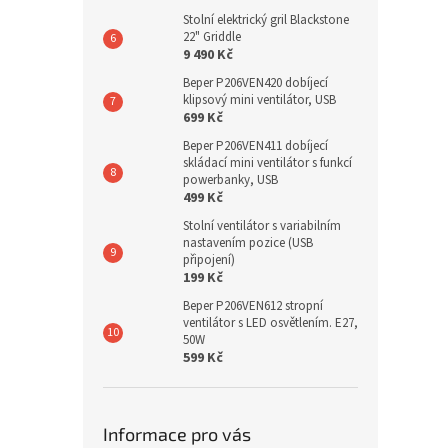
Stolní elektrický gril Blackstone
22" Griddle
9 490 Kč
Beper P206VEN420 dobíjecí
klipsový mini ventilátor, USB
699 Kč
Beper P206VEN411 dobíjecí
skládací mini ventilátor s funkcí
powerbanky, USB
499 Kč
Stolní ventilátor s variabilním
nastavením pozice (USB
připojení)
199 Kč
Beper P206VEN612 stropní
ventilátor s LED osvětlením. E27,
50W
599 Kč
Informace pro vás