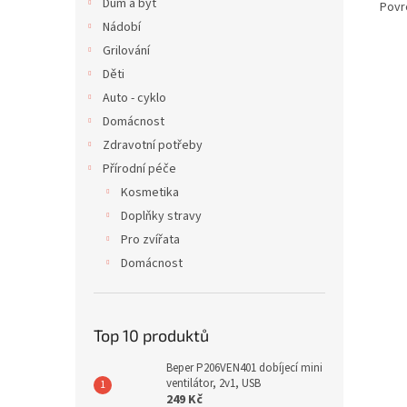
Dům a byt
Povr
Nádobí
Grilování
Děti
Auto - cyklo
Domácnost
Zdravotní potřeby
Přírodní péče
Kosmetika
Doplňky stravy
Pro zvířata
Domácnost
Top 10 produktů
Beper P206VEN401 dobíjecí mini
ventilátor, 2v1, USB
249 Kč