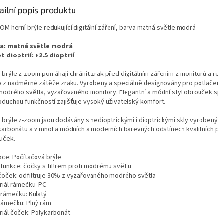
ailní popis produktu
M herní brýle redukující digitální záření, barva matná světle modrá
a: matná světle modrá
t dioptrií: +2.5 dioptrií
 brýle z-zoom pomáhají chránit zrak před digitálním zářením z monitorů a re
ko z nadměrné zátěže zraku. Vyrobeny a speciálně designovány pro potlačen
 modrého světla, vyzařovaného monitory. Elegantní a módní styl obrouček s
oduchou funkčností zajišťuje vysoký uživatelský komfort.
í brýle z-zoom jsou dodávány s nedioptrickými i dioptrickými skly vyrobený
karbonátu a v mnoha módních a moderních barevných odstínech kvalitních 
uček.
kce: Počítačová brýle
 funkce: čočky s filtrem proti modrému světlu
r čoček: odfiltruje 30% z vyzařovaného modrého světla
riál rámečku: PC
 rámečku: Kulatý
 rámečku: Plný rám
riál čoček: Polykarbonát