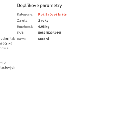
Doplňkové parametry
Kategorie
:
Počítačové brýle
Záruka
:
2 roky
Hmotnost
:
0.08 kg
EAN
:
5057452041445
dukují tak
Barva
:
Modrá
í účinků
polu s
mi z
plastových