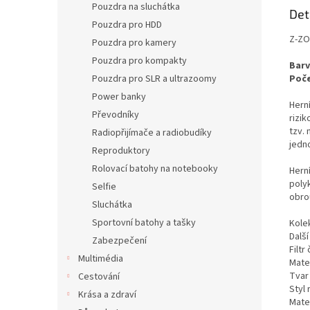
Pouzdra na sluchátka
Det
Pouzdra pro HDD
Z-ZOO
Pouzdra pro kamery
Pouzdra pro kompakty
Barv
Poče
Pouzdra pro SLR a ultrazoomy
Power banky
Herní
Převodníky
rizi
tzv.
Radiopřijímače a radiobudíky
jedn
Reproduktory
Rolovací batohy na notebooky
Hern
poly
Selfie
obro
Sluchátka
Sportovní batohy a tašky
Kole
Další
Zabezpečení
Filt
Multimédia
Mate
Tvar
Cestování
Styl
Krása a zdraví
Mate