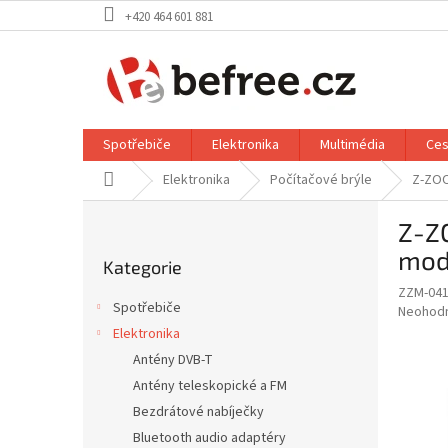
Přejít
+420 464 601 881
na
obsah
Spotřebiče
Elektronika
Multimédia
Ces
Domů
Elektronika
Počítačové brýle
Z-ZOOM
P
Z-ZO
o
Přeskočit
s
mod
Kategorie
kategorie
t
ZZM-04
r
Spotřebiče
Průměr
Neohod
a
hodnoce
Elektronika
n
produkt
Antény DVB-T
n
je
í
Antény teleskopické a FM
0,0
z
p
Bezdrátové nabíječky
5
a
Bluetooth audio adaptéry
hvězdič