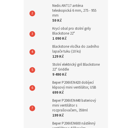
Nedis ANT17 anténa
teleskopická 6 mm, 275 - 955
mm
59 Kč
Krycí obal pro stolní grily
Blackstone 22"
1 090 Kč
Blackstone vložka do zadního
lapače tuku (10 ks)
129 Kč
Stolní elektrický gril Blackstone
22" Griddle
9 490 Kč
Beper P206VEN420 dobíjecí
klipsový mini ventilátor, USB
699 Kč
Beper P206VEN440 bateriový
mini ventilátor s
rozprašovačem, 350ml
199 Kč
Beper P206VEN600 nástěnný