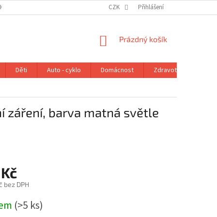
H ÚDAJŮ
VRÁCENÍ ZBOŽÍ V ZÁKONNÉ LHŮTĚ
CZK
Přihlášení
REKLAMAČNÍ ŘÁD
NÁKUPNÍ
Prázdný košík
KOŠÍK
Děti
Auto - cyklo
Domácnost
Zdravotní potřeby
ní záření, barva matná světle
 Kč
č bez DPH
dem
(>5 ks)