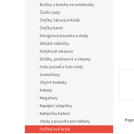
n
Brašny a batohy na notebooky
e
Čistící sady
l
Čtečky čárových kódů
Čtečky karet
Designová pouzdra a obaly
Dětské chůvičky
Dotykové rukavice
Držáky, podstavce a stojany
Foto pozadí a foto stoly
Gramofony
Chytré hodinky
Kabely
Megafony
Napájecí adaptéry
Nabíječky baterií
Popi
Obaly a pouzdra pro tablety
Počítačové brýle