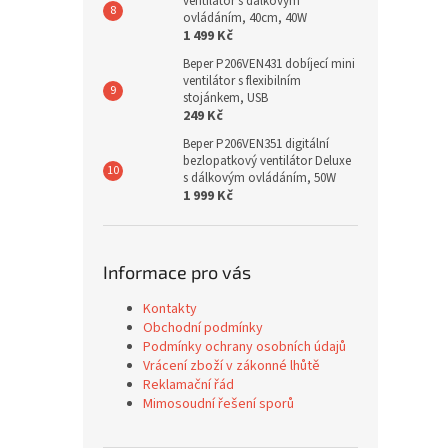
ventilátor s dálkovým
ovládáním, 40cm, 40W
1 499 Kč
Beper P206VEN431 dobíjecí mini
ventilátor s flexibilním
stojánkem, USB
249 Kč
Beper P206VEN351 digitální
bezlopatkový ventilátor Deluxe
s dálkovým ovládáním, 50W
1 999 Kč
Informace pro vás
Kontakty
Obchodní podmínky
Podmínky ochrany osobních údajů
Vrácení zboží v zákonné lhůtě
Reklamační řád
Mimosoudní řešení sporů