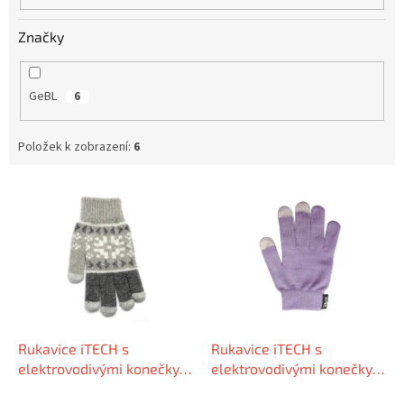
Značky
GeBL
6
Položek k zobrazení:
6
V
ý
p
i
s
p
r
o
d
Rukavice iTECH s
Rukavice iTECH s
u
elektrovodivými konečky
elektrovodivými konečky
k
3681 (5 prstů) velikost XL
3566-3P (3 prsty) velikost