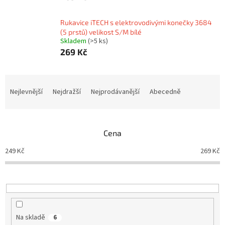
Rukavice iTECH s elektrovodivými konečky 3684
(5 prstů) velikost S/M bílé
Skladem
(>5 ks)
269 Kč
Ř
a
Nejlevnější
Nejdražší
Nejprodávanější
Abecedně
z
e
n
Cena
í
p
249
Kč
269
Kč
r
o
d
u
k
t
Na skladě
6
ů