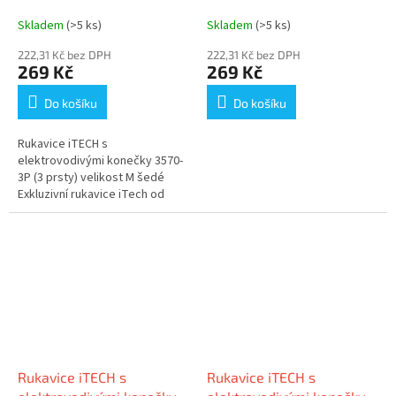
3570-3P (3 prsty) velikost
3683 (5 prstů) velikost L
M šedé
červené, vzor Claus
Skladem
(>5 ks)
Skladem
(>5 ks)
222,31 Kč bez DPH
222,31 Kč bez DPH
269 Kč
269 Kč
Do košíku
Do košíku
Rukavice iTECH s
elektrovodivými konečky 3570-
3P (3 prsty) velikost M šedé
Exkluzivní rukavice iTech od
G&BL, pro dotykové telefony a
tablety s kapacitním displejem.
Díky...
Rukavice iTECH s
Rukavice iTECH s