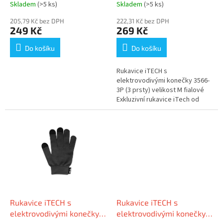
t
šedé, vzor Moritz
M fialové
Skladem
(>5 ks)
Skladem
(>5 ks)
ů
205,79 Kč bez DPH
222,31 Kč bez DPH
249 Kč
269 Kč
Do košíku
Do košíku
Rukavice iTECH s
elektrovodivými konečky 3566-
3P (3 prsty) velikost M fialové
Exkluzivní rukavice iTech od
G&BL, pro dotykové telefony a
tablety s kapacitním
displejem....
Rukavice iTECH s
Rukavice iTECH s
elektrovodivými konečky
elektrovodivými konečky