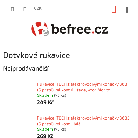
Přejít
NÁKUP
na
CZK
obsah
KOŠÍK
Dotykové rukavice
Nejprodávanější
Rukavice iTECH s elektrovodivými konečky 3681
(5 prstů) velikost XL šedé, vzor Moritz
Skladem
(>5 ks)
249 Kč
Rukavice iTECH s elektrovodivými konečky 3685
(5 prstů) velikost L bílé
Skladem
(>5 ks)
269 Kč