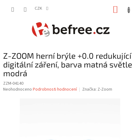
Přejít
NÁKUP
na
CZK
obsah
KOŠÍK
Z-ZOOM herní brýle +0.0 redukující
digitální záření, barva matná světle
modrá
ZZM-04140
Průměrné
Neohodnoceno
Podrobnosti hodnocení
Značka:
Z-Zoom
hodnocení
produktu
je
0,0
z
5
hvězdiček.