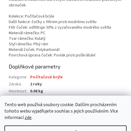
obrouček.
Kolekce: Počítačová brýle
Další funkce: čočky s filtrem proti modrému světlu
Filtr čoček: odfiltruje 30% z vyzařovaného modrého světla
Materiál rámečku: PC
Tvar rámečku: Kulatý
Styl rámečku: Plný rám
Materiál čoček: Polykarbonát
Povrchová úprava čoček: Povlak proti poškrábání
Doplňkové parametry
Kategorie
:
Počítačové brýle
Záruka
:
2 roky
Hmotnost
:
0.08 kg
EAN
:
5057452041407
Tento web používá soubory cookie. Dalším procházením
Barva
:
Modrá
tohoto webu vyjadřujete souhlas s jejich používáním. Více
informací
zde
.
Z
á