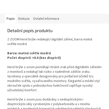
Popis
Diskuze
Ostatní informace
Detailní popis produktu
Z-ZOOM herní brýle redukující digitální záření, barva matná
světle modrá
Barva: matná světle modrá
Počet dioptrií: +0.0 (bez dioptrií)
Herní brýle z-zoom pomáhají chránit zrak před digitálním zářením
z monitorů a redukují tak riziko z nadměrné zátěže zraku.
Vyrobeny a speciálně designovány pro potlačení účinků tzv.
modrého světla, vyzařovaného monitory. Elegantní a módní styl
obrouček spolu s jednoduchou funkčností zajišťuje vysoký
uživatelský komfort.
Herní brýle z-zoom jsou dodávány s nedioptrickými i
dioptrickými skly vyrobenými z polykarbonátu a v mnoha
módních a moderních barevných odstínech kvalitních plastových