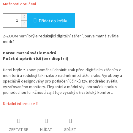
Možnosti doručení
Přidat do košíku
Z-ZOOM herní brýle redukující digitální záření, barva matná světle
modrá
Barva: matná světle modrá
Počet dioptrií: +0.0 (bez dioptrií)
Herní brýle z-zoom pomáhají chránit zrak před digitálním zářením z
monitorů a redukují tak riziko z nadměrné zátěže zraku. Vyrobeny a
speciálně designovány pro potlačení účinků tzv. modrého světla,
vyzařovaného monitory. Elegantní a módní styl obrouček spolu s
jednoduchou funkčností zajišťuje vysoký uživatelský komfort.
Detailní informace
ZEPTAT SE
HLÍDAT
SDÍLET