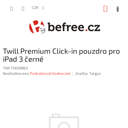
Přejít
NÁKUP
na
CZK
obsah
KOŠÍK
Twill Premium Click-in pouzdro pro
iPad 3 černé
TAR-THD006EU
Průměrné
Neohodnoceno
Podrobnosti hodnocení
Značka:
Targus
hodnocení
produktu
je
0,0
z
5
hvězdiček.