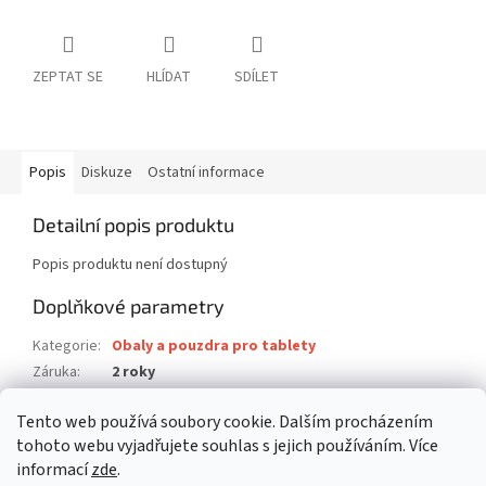
ZEPTAT SE
HLÍDAT
SDÍLET
Popis
Diskuze
Ostatní informace
Detailní popis produktu
Popis produktu není dostupný
Doplňkové parametry
Kategorie
:
Obaly a pouzdra pro tablety
Záruka
:
2 roky
Hmotnost
:
0.288 kg
Tento web používá soubory cookie. Dalším procházením
EAN
:
5051794007732
tohoto webu vyjadřujete souhlas s jejich používáním. Více
informací
zde
.