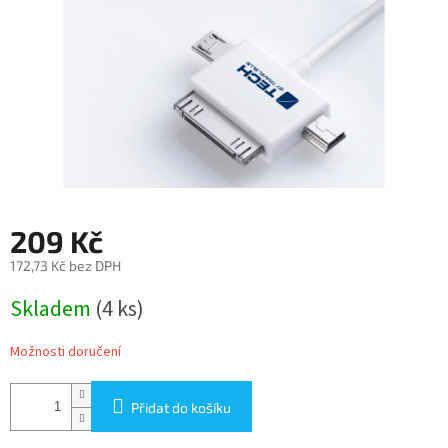
209 Kč
172,73 Kč bez DPH
Měrná
Skladem
(4 ks)
cena:
Možnosti doručení
Přidat do košíku