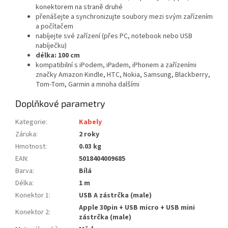
konektorem na straně druhé
přenášejte a synchronizujte soubory mezi svým zařízením
a počítačem
nabíjejte své zařízení (přes PC, notebook nebo USB
nabíječku)
délka: 100 cm
kompatibilní s iPodem, iPadem, iPhonem a zařízeními
značky Amazon Kindle, HTC, Nokia, Samsung, Blackberry,
Tom-Tom, Garmin a mnoha dalšími
Doplňkové parametry
Kategorie
:
Kabely
Záruka
:
2 roky
Hmotnost
:
0.03 kg
EAN
:
5018404009685
Barva
:
Bílá
Délka
:
1 m
Konektor 1
:
USB A zástrčka (male)
Apple 30pin + USB micro + USB mini
Konektor 2
:
zástrčka (male)