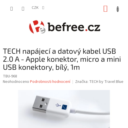
Přejít
NÁKUP
na
CZK
obsah
KOŠÍK
TECH napájecí a datový kabel USB
2.0 A - Apple konektor, micro a mini
USB konektory, bílý, 1m
TBU-968
Průměrné
Neohodnoceno
Podrobnosti hodnocení
Značka:
TECH by Travel Blue
hodnocení
produktu
je
0,0
z
5
hvězdiček.