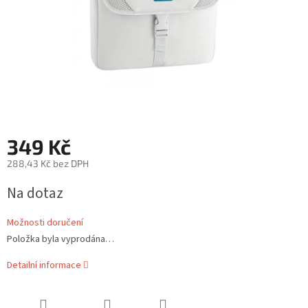
349 Kč
288,43 Kč bez DPH
Měrná
Na dotaz
cena:
Možnosti doručení
Položka byla vyprodána…
Detailní informace