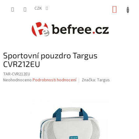
Přejít
NÁKUP
na
CZK
obsah
KOŠÍK
Sportovní pouzdro Targus
CVR212EU
TAR-CVR212EU
Průměrné
Neohodnoceno
Podrobnosti hodnocení
Značka:
Targus
hodnocení
produktu
je
0,0
z
5
hvězdiček.