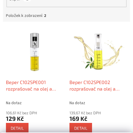
Položek k zobrazení:
2
V
ý
p
i
s
p
r
o
d
Beper C102SPE001
Beper C102SPE002
u
rozprašovač na olej a
rozprašovač na olej a
k
dochucovadla, 90ml
dochucovadla, 300ml
t
Na dotaz
Na dotaz
ů
106,61 Kč bez DPH
139,67 Kč bez DPH
129 Kč
169 Kč
DETAIL
DETAIL