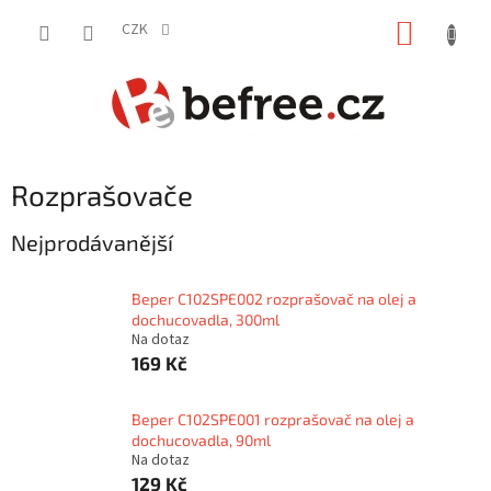
Přejít
NÁKUP
na
CZK
obsah
KOŠÍK
Rozprašovače
Nejprodávanější
Beper C102SPE002 rozprašovač na olej a
dochucovadla, 300ml
Na dotaz
169 Kč
Beper C102SPE001 rozprašovač na olej a
dochucovadla, 90ml
Na dotaz
129 Kč