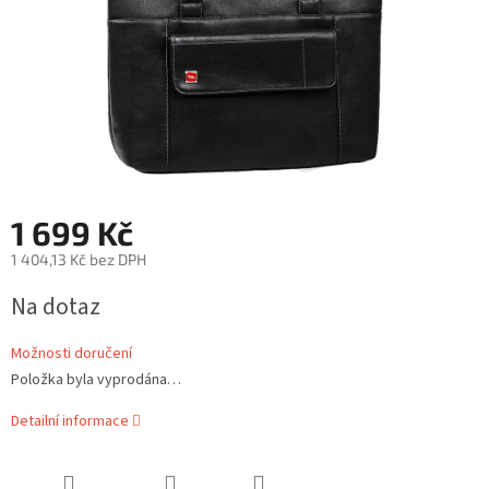
1 699 Kč
1 404,13 Kč bez DPH
Měrná
Na dotaz
cena:
Možnosti doručení
Položka byla vyprodána…
Detailní informace