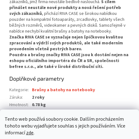
zákazníků, jimž firma neustále bedlivě naslouchá.
S cílem
přinášet neustále nové produkty a nová řešení potřeb
svých zákazníků
, přichází RIVA CASE se širokou nabídkou
pouzder na kompaktní fotoaparáty, zrcadlovky, tablety všech
běžných rozměrů, videokamer a pevných disků. Samozřejmě v
nabídce nechybí kvalitní brašny a batohy na notebooky.
Značka RIVA CASE se vyznačuje nejen špičkovou kvalitou
zpracování a výdrží svých produktů, ale také moderním
provedením včetně pestrých barev.
Pouzdra a brašny značky RIVA CASE jsou k dostání nejen na
eshopu oficiálního importéra do ČR a SR, společnosti
befree s.r.o., ale také v široké distribuční síti.
Doplňkové parametry
Kategorie
:
Brašny a batohy na notebooky
Záruka
:
2 roky
Hmotnost
:
0.78 kg
EAN
:
6901201089914
Tento web používá soubory cookie. Dalším procházením
Položka byla vyprodána…
tohoto webu vyjadřujete souhlas s jejich používáním. Více
informací
zde
.
Z