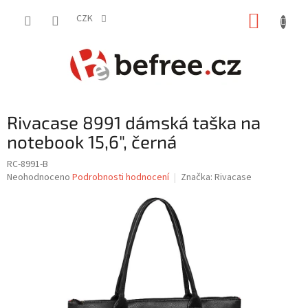
Přejít
NÁKUP
na
CZK
obsah
KOŠÍK
Rivacase 8991 dámská taška na
notebook 15,6", černá
RC-8991-B
Průměrné
Neohodnoceno
Podrobnosti hodnocení
Značka:
Rivacase
hodnocení
produktu
je
0,0
z
5
hvězdiček.