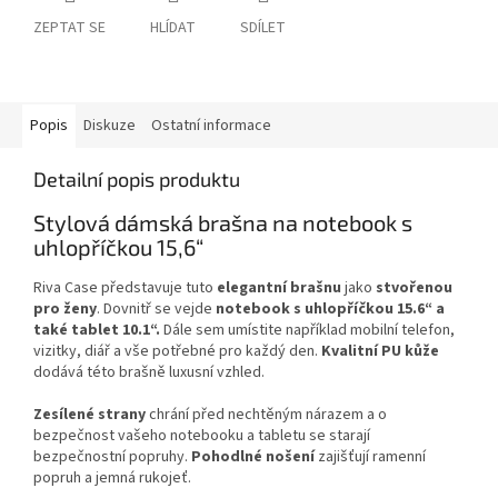
ZEPTAT SE
HLÍDAT
SDÍLET
Popis
Diskuze
Ostatní informace
Detailní popis produktu
Stylová dámská brašna na notebook s
uhlopříčkou 15,6“
Riva Case představuje tuto
elegantní
brašnu
jako
stvořenou
pro
ženy
. Dovnitř se vejde
notebook
s uhlopříčkou 15.6“ a
také tablet 10.1“.
Dále sem umístite například mobilní telefon,
vizitky, diář a vše potřebné pro každý den.
Kvalitní PU kůže
dodává této brašně luxusní vzhled.
Zesílené
strany
chrání před nechtěným nárazem a o
bezpečnost vašeho notebooku a tabletu se starají
bezpečnostní popruhy.
Pohodlné
nošení
zajišťují ramenní
popruh a jemná rukojeť.