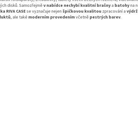
ých disků. Samozřejmě
v nabídce nechybí kvalitní brašny
a
batohy
na 
ka RIVA CASE
se vyznačuje nejen
špičkovou kvalitou
zpracování a
výdrž
duktů
, ale také
moderním provedením
včetně
pestrých barev
.