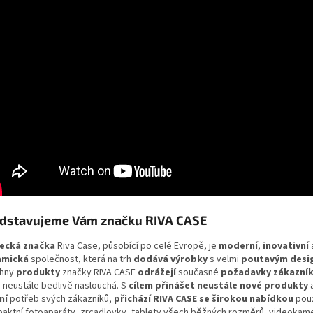
dstavujeme Vám značku RIVA CASE
ecká značka
Riva Case, působící po celé Evropě, je
moderní
,
inovativní
amická
společnost, která na trh
dodává výrobky
s velmi
poutavým desi
chny
produkty
značky RIVA CASE
odrážejí
současné
požadavky zákazní
a neustále bedlivě naslouchá. S
cílem přinášet neustále nové produkty
ní
potřeb svých zákazníků,
přichází RIVA CASE se širokou nabídkou
pou
aktní fotoaparáty, zrcadlovky, tablety všech běžných rozměrů, videokame