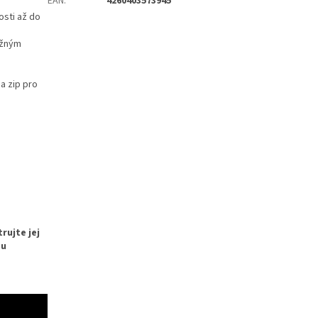
EAN
:
4260403573945
osti až do
ožným
a zip pro
rujte jej
ou