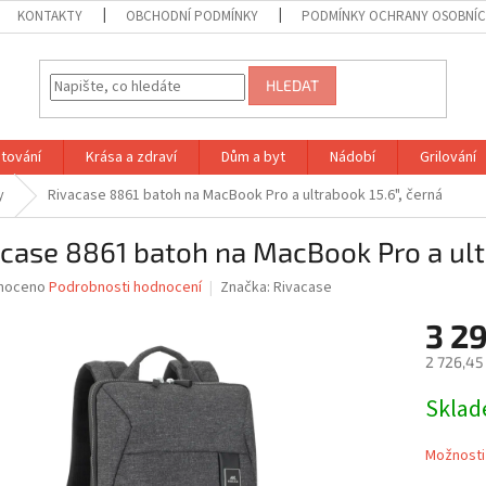
KONTAKTY
OBCHODNÍ PODMÍNKY
PODMÍNKY OCHRANY OSOBNÍC
HLEDAT
tování
Krása a zdraví
Dům a byt
Nádobí
Grilování
y
Rivacase 8861 batoh na MacBook Pro a ultrabook 15.6", černá
case 8861 batoh na MacBook Pro a ultr
né
noceno
Podrobnosti hodnocení
Značka:
Rivacase
ní
3 2
u
2 726,45
Měrná
Skla
cena:
ek.
Možnosti