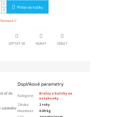
Přidat do košíku
informace
ZEPTAT SE
HLÍDAT
SDÍLET
Doplňkové parametry
sti až do
Brašny a batohy na
Kategorie
:
notebooky
Záruka
:
2 roky
z odolného
Hmotnost
:
0.89 kg