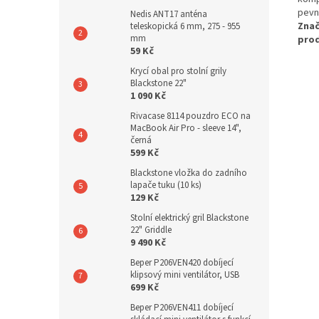
pevn
Nedis ANT17 anténa
Znač
teleskopická 6 mm, 275 - 955
mm
pro
59 Kč
Krycí obal pro stolní grily
Blackstone 22"
1 090 Kč
Rivacase 8114 pouzdro ECO na
MacBook Air Pro - sleeve 14",
černá
599 Kč
Blackstone vložka do zadního
lapače tuku (10 ks)
129 Kč
Stolní elektrický gril Blackstone
22" Griddle
9 490 Kč
Beper P206VEN420 dobíjecí
klipsový mini ventilátor, USB
699 Kč
Beper P206VEN411 dobíjecí