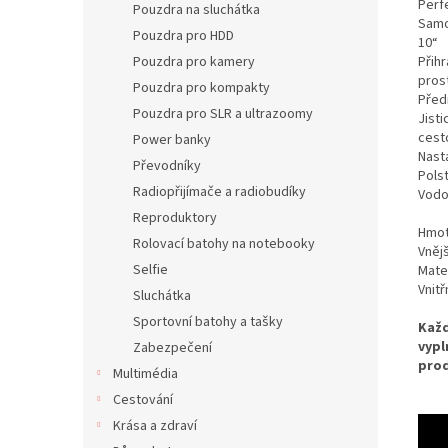
Perf
Pouzdra na sluchátka
Samo
Pouzdra pro HDD
10“
Pouzdra pro kamery
Přih
pros
Pouzdra pro kompakty
Předn
Pouzdra pro SLR a ultrazoomy
Jisti
cest
Power banky
Nast
Převodníky
Pols
Radiopřijímače a radiobudíky
Vodo
Reproduktory
Hmot
Rolovací batohy na notebooky
Vněj
Selfie
Mater
Vnitř
Sluchátka
Sportovní batohy a tašky
Každ
vypl
Zabezpečení
prod
Multimédia
Cestování
Krása a zdraví