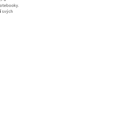
notebooky.
í
svých