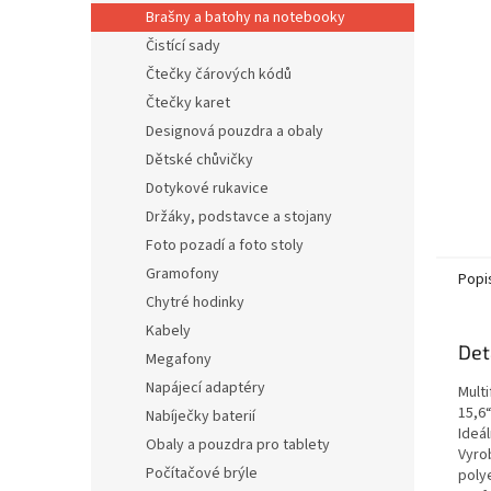
n
Brašny a batohy na notebooky
e
Čistící sady
l
Čtečky čárových kódů
Čtečky karet
Designová pouzdra a obaly
Dětské chůvičky
Dotykové rukavice
Držáky, podstavce a stojany
Foto pozadí a foto stoly
Gramofony
Popi
Chytré hodinky
Kabely
Det
Megafony
Napájecí adaptéry
Multi
15,6
Nabíječky baterií
Ideál
Obaly a pouzdra pro tablety
Vyro
Počítačové brýle
poly