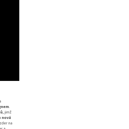
a
gnem
.
ků
, jimž
a
nová
zder na
r a