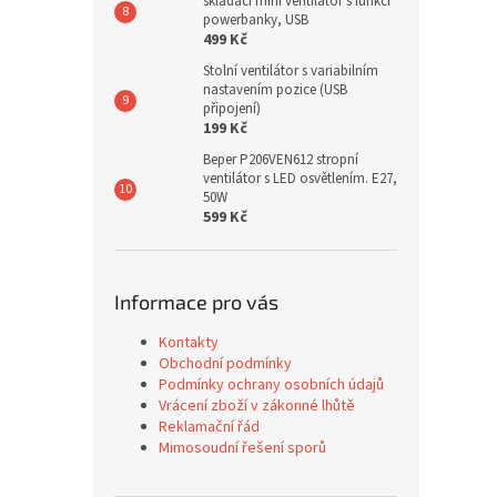
skládací mini ventilátor s funkcí
powerbanky, USB
499 Kč
Stolní ventilátor s variabilním
nastavením pozice (USB
připojení)
199 Kč
Beper P206VEN612 stropní
ventilátor s LED osvětlením. E27,
50W
599 Kč
Informace pro vás
Kontakty
Obchodní podmínky
Podmínky ochrany osobních údajů
Vrácení zboží v zákonné lhůtě
Reklamační řád
Mimosoudní řešení sporů