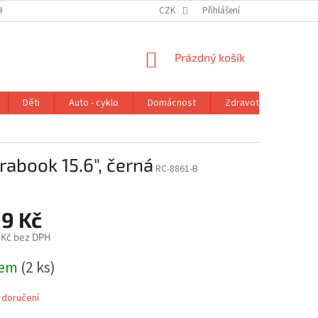
H ÚDAJŮ
VRÁCENÍ ZBOŽÍ V ZÁKONNÉ LHŮTĚ
CZK
Přihlášení
REKLAMAČNÍ ŘÁD
NÁKUPNÍ
Prázdný košík
KOŠÍK
Děti
Auto - cyklo
Domácnost
Zdravotní potřeby
abook 15.6", černá
RC-8861-B
99 Kč
 Kč bez DPH
dem
(2 ks)
 doručení