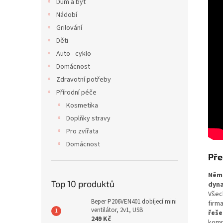
Dům a byt
Nádobí
Grilování
Děti
Auto - cyklo
Domácnost
Zdravotní potřeby
Přírodní péče
Kosmetika
Doplňky stravy
Pro zvířata
Domácnost
Pře
Něm
Top 10 produktů
dyn
Vše
Beper P206VEN401 dobíjecí mini
firm
ventilátor, 2v1, USB
řeše
249 Kč
komp