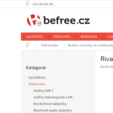
Přejít
+420 464 601 881
na
obsah
Spotřebiče
Elektronika
Multimédia
Ces
Domů
Elektronika
Brašny a batohy na notebook
P
Riva
o
Přeskočit
s
Průměr
Neohod
Kategorie
kategorie
t
hodnoce
r
produkt
Spotřebiče
a
je
Elektronika
0,0
n
z
Antény DVB-T
n
5
í
Antény teleskopické a FM
hvězdič
p
Bezdrátové nabíječky
a
Bluetooth audio adaptéry