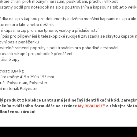
ektně chrání proti možným nárazům, poškrábání, prachu i vlhkosti
statný oddíl pro notebook na zip s polstrováním a kapsou na tablet o velik
rádka na zip s kapsou pro dokumenty a dvěma menšími kapsami na zip a úl
torem pro láhev nebo deštník
í kapsa na zip pro smartphone, vizitky a příslušenství
cí pás pro připevnění k teleskopické rukojeti zavazadla se skrytou kapsou n
ovní pas a peněženku
avitelné ramenní popruhy s polstrováním pro pohodlné cestování
trovaná rukojeť pro pohodlné přenášení
těsné zipy
nost: 0,84 kg
ší rozměry: 415 x 290 x 155 mm
iál: Polyuretan, Polyester
ní materiál: Polyester
ý produkt z kolekce Lantau má jedinečný identifikační kód. Zaregist
něním zvláštního formuláře na stránce
My RIVACASE®
a získejte 5let
louženou záruku!