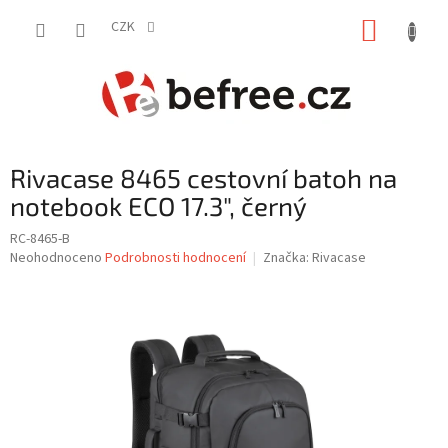
Přejít
NÁKUP
na
CZK
obsah
KOŠÍK
Rivacase 8465 cestovní batoh na
notebook ECO 17.3", černý
RC-8465-B
Průměrné
Neohodnoceno
Podrobnosti hodnocení
Značka:
Rivacase
hodnocení
produktu
je
0,0
z
5
hvězdiček.