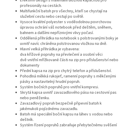
Efektivní design s maximální úložnou kapacitou pro
profesionály na cestách.
Multifunkční batoh pro všechny, kteří se chystají na
služební cestu nebo cestují po světě.
Vysoce kvalitní polyester s voděodolnou povrchovou
úpravou ochrání váš notebook před deštěm, sněhem,
bahnem a dalšími nepříznivými vlivy počasí.
Oddělená přihrádka na notebook s polstrovanými boky je
uvnitř navíc chráněna polstrovanou vložkou na dně.
Hlavní velká přihrádka je vybavena:
dva křížové popruhy na převlečení a osobní věci
dvě vnitřní mřížkované části na zip pro příslušenství nebo
dokumenty
Přední kapsa na zip pro chytrý telefon a příslušenství.
Pohodlná měkká rukojeť, ramenní popruhy s měkčenými
pásky a nastavitelný hrudní popruh.
Systém bočních popruhů pro vnitřní kompresi.
Skrytá kapsa uvnitř zavazadlového pásu na cestovní pas
nebo peněženku.
Zavazadlový popruh bezpečně připevní batoh k
jakémukoli pojízdnému zavazadlu.
Batoh má speciální boční kapsu na láhev s vodou nebo
deštník.
Systém řízení popruhů zabraňuje přebytečnému svěšení