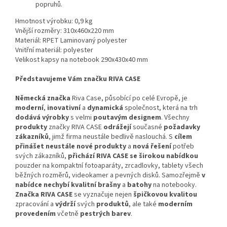
popruhů.
Hmotnost výrobku: 0,9 kg
Vnější rozměry: 310x460x220 mm
Materiál: RPET Laminovaný polyester
Vnitřní materiál: polyester
Velikost kapsy na notebook 290x430x40 mm
Představujeme Vám značku RIVA CASE
Německá značka
Riva Case, působící po celé Evropě, je
moderní
,
inovativní
a
dynamická
společnost, která na trh
dodává výrobky
s velmi
poutavým designem
. Všechny
produkty
značky RIVA CASE
odrážejí
současné
požadavky
zákazníků
, jimž firma neustále bedlivě naslouchá. S
cílem
přinášet neustále nové produkty
a
nová řešení
potřeb
svých zákazníků,
přichází RIVA CASE se širokou nabídkou
pouzder na kompaktní fotoaparáty, zrcadlovky, tablety všech
běžných rozměrů, videokamer a pevných disků. Samozřejmě
v
nabídce nechybí kvalitní brašny
a
batohy
na notebooky.
Značka RIVA CASE
se vyznačuje nejen
špičkovou kvalitou
zpracování a
výdrží
svých
produktů
, ale také
moderním
provedením
včetně
pestrých barev
.