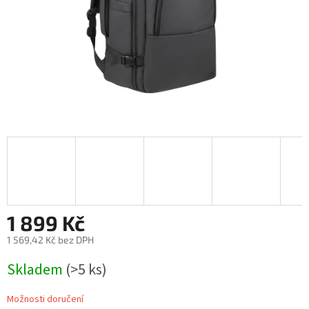
1 899 Kč
1 569,42 Kč bez DPH
Měrná
Skladem
(>5 ks)
cena:
Možnosti doručení