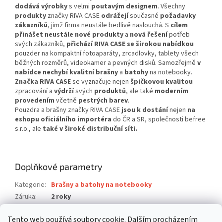
dodává výrobky
s velmi
poutavým designem
. Všechny
produkty
značky RIVA CASE
odrážejí
současné
požadavky
zákazníků
, jimž firma neustále bedlivě naslouchá. S
cílem
přinášet neustále nové produkty
a
nová řešení
potřeb
svých zákazníků,
přichází RIVA CASE se širokou nabídkou
pouzder na kompaktní fotoaparáty, zrcadlovky, tablety všech
běžných rozměrů, videokamer a pevných disků. Samozřejmě
v
nabídce nechybí kvalitní brašny
a
batohy
na notebooky.
Značka RIVA CASE
se vyznačuje nejen
špičkovou kvalitou
zpracování a
výdrží
svých
produktů
, ale také
moderním
provedením
včetně
pestrých barev
.
Pouzdra a brašny značky RIVA CASE
jsou k dostání
nejen
na
eshopu oficiálního importéra
do ČR a SR, společnosti befree
s.r.o., ale
také v široké distribuční síti.
Doplňkové parametry
Kategorie
:
Brašny a batohy na notebooky
Záruka
:
2 roky
Hmotnost
:
1.095 kg
Tento web používá soubory cookie. Dalším procházením
EAN
:
4260403573174