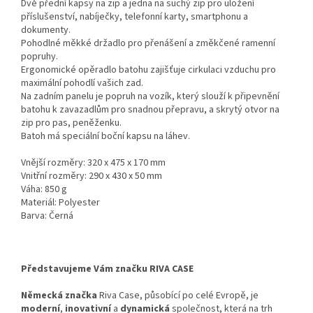
Dvě přední kapsy na zip a jedna na suchý zip pro uložení
příslušenství, nabíječky, telefonní karty, smartphonu a
dokumenty.
Pohodlné měkké držadlo pro přenášení a změkčené ramenní
popruhy.
Ergonomické opěradlo batohu zajišťuje cirkulaci vzduchu pro
maximální pohodlí vašich zad.
Na zadním panelu je popruh na vozík, který slouží k připevnění
batohu k zavazadlům pro snadnou přepravu, a skrytý otvor na
zip pro pas, peněženku.
Batoh má speciální boční kapsu na láhev.
Vnější rozměry: 320 x 475 x 170 mm
Vnitřní rozměry: 290 x 430 x 50 mm
Váha: 850 g
Materiál: Polyester
Barva: Černá
Představujeme Vám značku RIVA CASE
Německá značka
Riva Case, působící po celé Evropě, je
moderní
,
inovativní
a
dynamická
společnost, která na trh