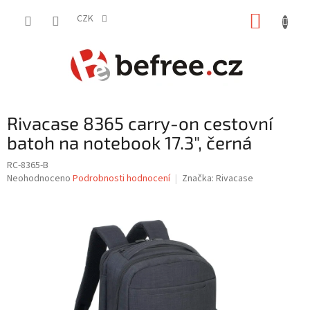
Přejít
NÁKUP
na
CZK
obsah
KOŠÍK
Rivacase 8365 carry-on cestovní
batoh na notebook 17.3", černá
RC-8365-B
Průměrné
Neohodnoceno
Podrobnosti hodnocení
Značka:
Rivacase
hodnocení
produktu
je
0,0
z
5
hvězdiček.