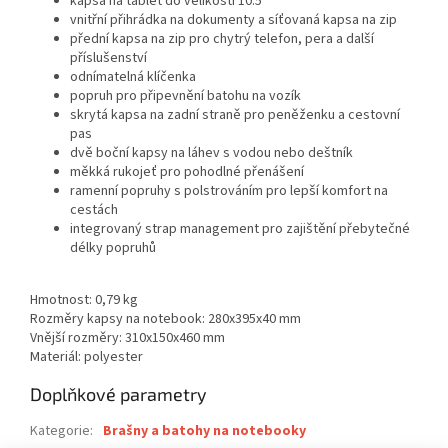
kapsa na tablet do velikosti 10.5"
vnitřní přihrádka na dokumenty a síťovaná kapsa na zip
přední kapsa na zip pro chytrý telefon, pera a další
příslušenství
odnímatelná klíčenka
popruh pro připevnění batohu na vozík
skrytá kapsa na zadní straně pro peněženku a cestovní
pas
dvě boční kapsy na láhev s vodou nebo deštník
měkká rukojeť pro pohodlné přenášení
ramenní popruhy s polstrováním pro lepší komfort na
cestách
integrovaný strap management pro zajištění přebytečné
délky popruhů
Hmotnost: 0,79 kg
Rozměry kapsy na notebook: 280x395x40 mm
Vnější rozměry: 310x150x460 mm
Materiál: polyester
Doplňkové parametry
Kategorie
:
Brašny a batohy na notebooky