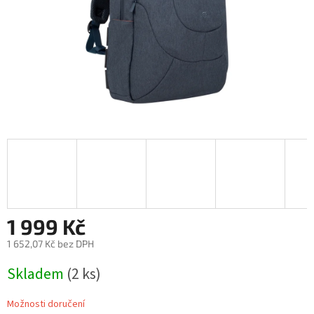
1 999 Kč
1 652,07 Kč bez DPH
Měrná
Skladem
(2 ks)
cena:
Možnosti doručení