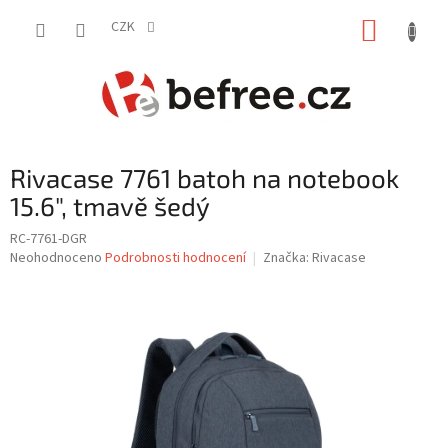
Přejít
NÁKUP
na
CZK
obsah
KOŠÍK
Rivacase 7761 batoh na notebook
15.6", tmavě šedý
RC-7761-DGR
Průměrné
Neohodnoceno
Podrobnosti hodnocení
Značka:
Rivacase
hodnocení
produktu
je
0,0
z
5
hvězdiček.