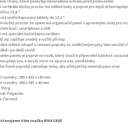
lené strany, které poskytují mimořádnou ochranu před poškozením.
ní vertikální úložný prostor má měkké boky a popruh pro lepší držení laptop
říčce 15,6 ".
vná vnitřní kapsa pro tablety do 10,1 ".
ní úložný prostor se zipem má organizační panel s upravenými sloty pro vizi
přehrávač, smartphone a USB.
h má speciální boční kapsu na láhev.
tý zip zajišťuje snadný a rychlý přístup.
dlná měkká rukojeť a ramenní popruhy se změkčenými pásy Vám umožní cít
lně i po delší cestě.
adním panelu je popruh na vozík, který slouží k připevnění batohu k zavaza
nou přepravu, a skrytý otvor na zip pro pas, peněženku.
ém řízení popruhů zabraňuje tomu, aby přebytečný materiál pásu visel.
ší rozměry: 290 x 430 x 145 mm
ní rozměry: 280 x 385 x 40 mm
 550 g
iál: Polyester
a: Červená
stavujeme Vám značku RIVA CASE