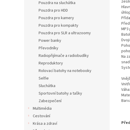
zesí
Pouzdra na sluchátka
Hlav
Pouzdra pro HDD
úhlop
Pouzdra pro kamery
Přída
Před
Pouzdra pro kompakty
MP3 
Pouzdra pro SLR a ultrazoomy
Bato
Dvoji
Power banky
Poho
Převodníky
pohod
Radiopřijímače a radiobudíky
Na z
snad
Reproduktory
Syst
Rolovací batohy na notebooky
Selfie
Vněj
Vnitř
Sluchátka
Váha:
Sportovní batohy a tašky
Mater
Barv
Zabezpečení
Multimédia
Cestování
Před
Krása a zdraví