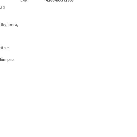
EAN
:
4260403571903
u o
tky, pera,
it se
dlům pro