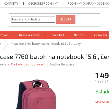
KONTAKTY
OBCHODNÍ PODMÍNKY
PODMÍNKY OCHRANY OSOBNÍC
HLEDAT
tování
Krása a zdraví
Dům a byt
Nádobí
Grilování
y
Rivacase 7760 batoh na notebook 15.6", červený
case 7760 batoh na notebook 15.6", če
né
noceno
Podrobnosti hodnocení
Značka:
Rivacase
ní
1 49
u
1 238,84
Měrná
Skla
cena:
ek.
Možnosti