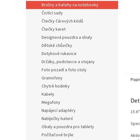
n
Brašny a batohy na notebooky
e
Čistící sady
l
Čtečky čárových kódů
Čtečky karet
Designová pouzdra a obaly
Dětské chůvičky
Dotykové rukavice
Držáky, podstavce a stojany
Foto pozadí a foto stoly
Gramofony
Popi
Chytré hodinky
Kabely
Det
Megafony
Napájecí adaptéry
15.6
Nabíječky baterií
Spec
Obaly a pouzdra pro tablety
Počítačové brýle
Aktiv