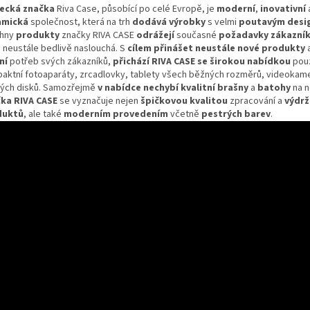
ecká značka
Riva Case, působící po celé Evropě, je
moderní
,
inovativní
amická
společnost, která na trh
dodává výrobky
s velmi
poutavým desi
chny
produkty
značky RIVA CASE
odrážejí
současné
požadavky zákazní
a neustále bedlivě naslouchá. S
cílem přinášet neustále nové produkty
ní
potřeb svých zákazníků,
přichází RIVA CASE se širokou nabídkou
pou
aktní fotoaparáty, zrcadlovky, tablety všech běžných rozměrů, videokame
ých disků. Samozřejmě
v nabídce nechybí kvalitní brašny
a
batohy
na 
ka RIVA CASE
se vyznačuje nejen
špičkovou kvalitou
zpracování a
výdrž
duktů
, ale také
moderním provedením
včetně
pestrých barev
.