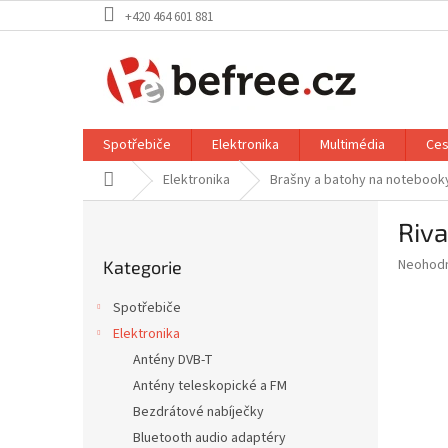
Přejít
+420 464 601 881
na
obsah
Spotřebiče
Elektronika
Multimédia
Ces
Domů
Elektronika
Brašny a batohy na notebook
P
Riva
o
Přeskočit
s
Průměr
Neohod
Kategorie
kategorie
t
hodnoce
r
produkt
Spotřebiče
a
je
Elektronika
0,0
n
z
Antény DVB-T
n
5
í
Antény teleskopické a FM
hvězdič
p
Bezdrátové nabíječky
a
Bluetooth audio adaptéry