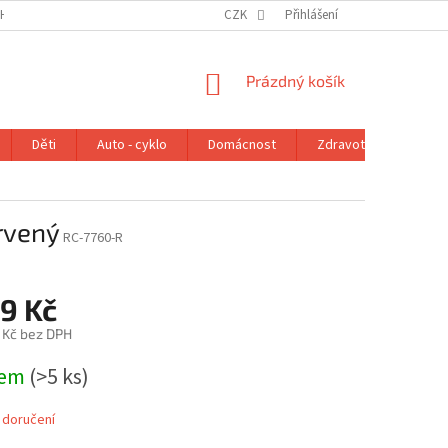
H ÚDAJŮ
VRÁCENÍ ZBOŽÍ V ZÁKONNÉ LHŮTĚ
CZK
Přihlášení
REKLAMAČNÍ ŘÁD
NÁKUPNÍ
Prázdný košík
KOŠÍK
Děti
Auto - cyklo
Domácnost
Zdravotní potřeby
rvený
RC-7760-R
9 Kč
 Kč bez DPH
dem
(>5 ks)
 doručení