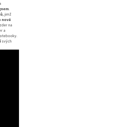
a
gnem
.
ků
, jimž
a
nová
zder na
r a
notebooky.
í
svých