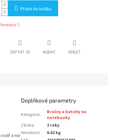
Přidat do košíku
informace
ZEPTAT SE
HLÍDAT
SDÍLET
Doplňkové parametry
Brašny a batohy na
Kategorie
:
notebooky
Záruka
:
2 roky
Hmotnost
:
0.62 kg
i vodě a má