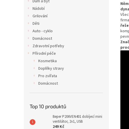
Dům a byt
Něm
Nádobí
dyn
Vše
Grilování
firm
Děti
řeše
Auto - cyklo
komp
pevn
Domácnost
Znač
Zdravotní potřeby
pro
Přírodní péče
Kosmetika
Doplňky stravy
Pro zvířata
Domácnost
Top 10 produktů
Beper P206VEN401 dobíjecí mini
ventilátor, 2v1, USB
249 Kč