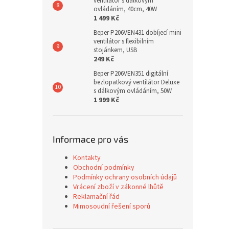
ventilátor s dálkovým
ovládáním, 40cm, 40W
1 499 Kč
Beper P206VEN431 dobíjecí mini
ventilátor s flexibilním
stojánkem, USB
249 Kč
Beper P206VEN351 digitální
bezlopatkový ventilátor Deluxe
s dálkovým ovládáním, 50W
1 999 Kč
Informace pro vás
Kontakty
Obchodní podmínky
Podmínky ochrany osobních údajů
Vrácení zboží v zákonné lhůtě
Reklamační řád
Mimosoudní řešení sporů