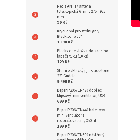
Nedis ANT17 anténa
teleskopická 6 mm, 275 - 955
mm
59 Kč
Krycí obal pro stolní grily
Blackstone 22"
1 090 Kč
Blackstone vložka do zadního
lapače tuku (10 ks)
129 Kč
Stolní elektrický gril Blackstone
22" Griddle
9 490 Kč
Beper P206VEN420 dobíjecí
klipsový mini ventilátor, USB
699 Kč
Beper P206VEN440 bateriový
mini ventilátor s
rozprašovačem, 350ml
199 Kč
Beper P206VEN600 nástěnný