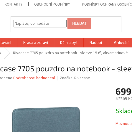
KONTAKTY
OBCHODNÍ PODMÍNKY
PODMÍNKY OCHRANY OSOBNÍC
HLEDAT
tování
Krása a zdraví
Dům a byt
Nádobí
Grilování
y
Rivacase 7705 pouzdro na notebook - sleeve 15.6", akvamarínové
case 7705 pouzdro na notebook - slee
né
noceno
Podrobnosti hodnocení
Značka:
Rivacase
ní
699
u
577,69 K
Měrná
Skla
cena:
ek.
Možnosti