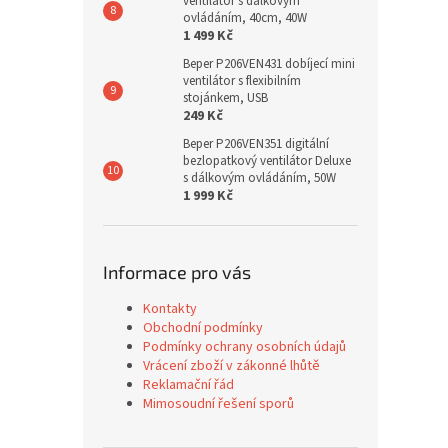
ventilátor s dálkovým
ovládáním, 40cm, 40W
1 499 Kč
Beper P206VEN431 dobíjecí mini
ventilátor s flexibilním
stojánkem, USB
249 Kč
Beper P206VEN351 digitální
bezlopatkový ventilátor Deluxe
s dálkovým ovládáním, 50W
1 999 Kč
Informace pro vás
Kontakty
Obchodní podmínky
Podmínky ochrany osobních údajů
Vrácení zboží v zákonné lhůtě
Reklamační řád
Mimosoudní řešení sporů