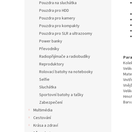
Pouzdra na sluchátka
Pouzdra pro HDD
Pouzdra pro kamery
Pouzdra pro kompakty
Pouzdra pro SLR a ultrazoomy
Power banky
Převodníky
Radiopřijímače a radiobudíky
Para
Kole
Reproduktory
Veli
Rolovací batohy na notebooky
Mate
Selfie
Vnitř
Vněj
Sluchátka
Veli
Sportovní batohy a tašky
Hmot
Barv
Zabezpečení
Multimédia
Cestování
Krása a zdraví