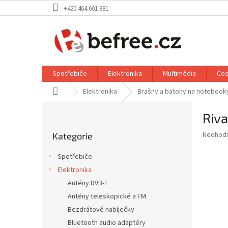
Přejít
+420 464 601 881
na
obsah
Spotřebiče
Elektronika
Multimédia
Ces
Domů
Elektronika
Brašny a batohy na notebook
P
Riva
o
Přeskočit
s
Průměr
Neohod
Kategorie
kategorie
t
hodnoce
r
produkt
Spotřebiče
a
je
Elektronika
0,0
n
z
Antény DVB-T
n
5
í
Antény teleskopické a FM
hvězdič
p
Bezdrátové nabíječky
a
Bluetooth audio adaptéry