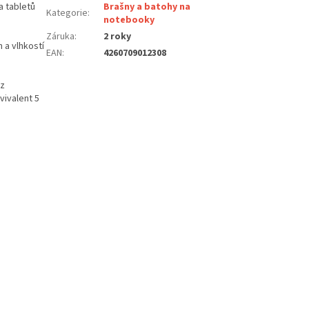
a tabletů
Brašny a batohy na
Kategorie
:
notebooky
Záruka
:
2 roky
 a vlhkostí
EAN
:
4260709012308
 z
vivalent 5