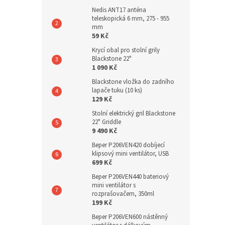
Nedis ANT17 anténa
teleskopická 6 mm, 275 - 955
mm
59 Kč
Krycí obal pro stolní grily
Blackstone 22"
1 090 Kč
Blackstone vložka do zadního
lapače tuku (10 ks)
129 Kč
Stolní elektrický gril Blackstone
22" Griddle
9 490 Kč
Beper P206VEN420 dobíjecí
klipsový mini ventilátor, USB
699 Kč
Beper P206VEN440 bateriový
mini ventilátor s
rozprašovačem, 350ml
199 Kč
Beper P206VEN600 nástěnný