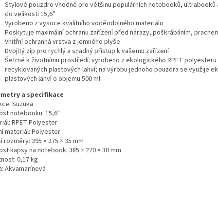
Stylové pouzdro vhodné pro většinu populárních notebooků, ultrabooků 
do velikosti 15,6"
Vyrobeno z vysoce kvalitního voděodolného materiálu
Poskytuje maximální ochranu zařízení před nárazy, poškrábáním, prachem
Vnitřní ochranná vrstva z jemného plyše
Dvojitý zip pro rychlý a snadný přístup k vašemu zařízení
Šetrné k životnímu prostředí: vyrobeno z ekologického RPET polyesteru
recyklovaných plastových lahví; na výrobu jednoho pouzdra se využije ek
plastových lahví o objemu 500 ml
metry a specifikace
kce: Suzuka
kost notebooku: 15,6"
riál: RPET Polyester
ní materiál: Polyester
ší rozměry: 395 × 275 × 35 mm
kost kapsy na notebook: 385 × 270 × 30 mm
nost: 0,17 kg
a: Akvamarínová