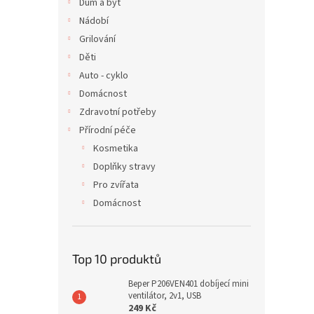
Dům a byt
Nádobí
Grilování
Děti
Auto - cyklo
Domácnost
Zdravotní potřeby
Přírodní péče
Kosmetika
Doplňky stravy
Pro zvířata
Domácnost
Top 10 produktů
Beper P206VEN401 dobíjecí mini
ventilátor, 2v1, USB
249 Kč