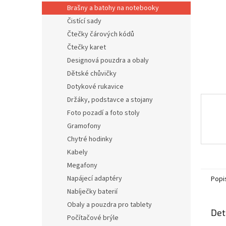
n
Brašny a batohy na notebooky
e
Čistící sady
l
Čtečky čárových kódů
Čtečky karet
Designová pouzdra a obaly
Dětské chůvičky
Dotykové rukavice
Držáky, podstavce a stojany
Foto pozadí a foto stoly
Gramofony
Chytré hodinky
Kabely
Megafony
Napájecí adaptéry
Popi
Nabíječky baterií
Obaly a pouzdra pro tablety
Det
Počítačové brýle