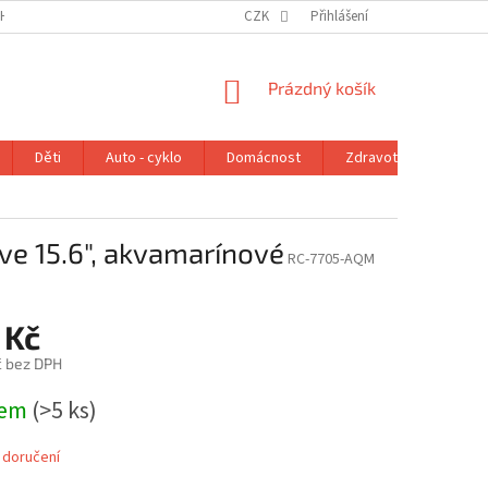
H ÚDAJŮ
VRÁCENÍ ZBOŽÍ V ZÁKONNÉ LHŮTĚ
CZK
Přihlášení
REKLAMAČNÍ ŘÁD
NÁKUPNÍ
Prázdný košík
KOŠÍK
Děti
Auto - cyklo
Domácnost
Zdravotní potřeby
ve 15.6", akvamarínové
RC-7705-AQM
 Kč
č bez DPH
dem
(>5 ks)
 doručení