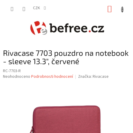
Přejít
NÁKUP
na
CZK
obsah
KOŠÍK
Rivacase 7703 pouzdro na notebook
- sleeve 13.3", červené
RC-7703-R
Průměrné
Neohodnoceno
Podrobnosti hodnocení
Značka:
Rivacase
hodnocení
produktu
je
0,0
z
5
hvězdiček.