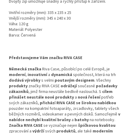
Dvojitý zip umožňuje snadný a rychlý přístup k zařízení.
Vnitřní rozměry (mm): 335 x 235 x 25
Vnější rozměry (mm): 345 x 240 x 30
Váha: 120 g
Materiál: Polyester
Barva: Červená
Představujeme Vám značku RIVA CASE
Německá značka
Riva Case, působící po celé Evropě, je
moderní
,
inovativní
a
dynamická
společnost, která na trh
dodává výrobky
s velmi
poutavým designem
. Všechny
produkty
značky RIVA CASE
odrážejí
současné
požadavky
zákazníků
, jimž firma neustále bedlivě naslouchá. S
cílem
přinášet neustále nové produkty
a
nová řešení
potřeb
svých zákazníků,
přichází RIVA CASE se širokou nabídkou
pouzder na kompaktní fotoaparáty, zrcadlovky, tablety všech
běžných rozměrů, videokamer a pevných disků. Samozřejmě
v
nabídce nechybí kvalitní brašny
a
batohy
na notebooky.
Značka RIVA CASE
se vyznačuje nejen
špičkovou kvalitou
zpracování a
výdrží
svých
produktů
, ale také
moderním