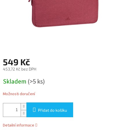
549 Kč
453,72 Kč bez DPH
Měrná
Skladem
(>5 ks)
cena:
Možnosti doručení
Přidat do košíku
Detailní informace