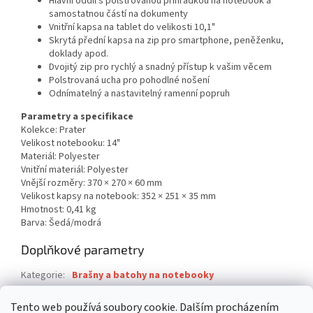
Hlavní oddíl s polstrovanou přihrádkou na notebook a
samostatnou částí na dokumenty
Vnitřní kapsa na tablet do velikosti 10,1"
Skrytá přední kapsa na zip pro smartphone, peněženku,
doklady apod.
Dvojitý zip pro rychlý a snadný přístup k vašim věcem
Polstrovaná ucha pro pohodlné nošení
Odnímatelný a nastavitelný ramenní popruh
Parametry a specifikace
Kolekce: Prater
Velikost notebooku: 14"
Materiál: Polyester
Vnitřní materiál: Polyester
Vnější rozměry: 370 × 270 × 60 mm
Velikost kapsy na notebook: 352 × 251 × 35 mm
Hmotnost: 0,41 kg
Barva: Šedá/modrá
Doplňkové parametry
Kategorie
:
Brašny a batohy na notebooky
Záruka
:
2 roky
Tento web používá soubory cookie. Dalším procházením
EAN
:
4260709015736