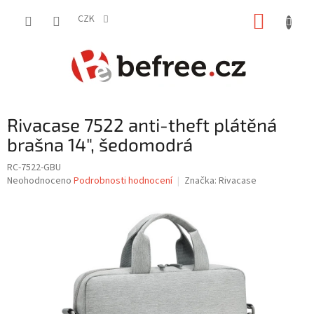
Přejít
NÁKUP
na
CZK
obsah
KOŠÍK
Rivacase 7522 anti-theft plátěná
brašna 14", šedomodrá
RC-7522-GBU
Průměrné
Neohodnoceno
Podrobnosti hodnocení
Značka:
Rivacase
hodnocení
produktu
je
0,0
z
5
hvězdiček.