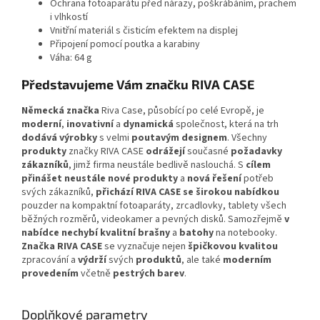
Ochrana fotoaparátu před nárazy, poškrábáním, prachem
i vlhkostí
Vnitřní materiál s čisticím efektem na displej
Připojení pomocí poutka a karabiny
Váha: 64 g
Představujeme Vám značku RIVA CASE
Německá značka
Riva Case, působící po celé Evropě, je
moderní
,
inovativní
a
dynamická
společnost, která na trh
dodává výrobky
s velmi
poutavým designem
. Všechny
produkty
značky RIVA CASE
odrážejí
současné
požadavky
zákazníků
, jimž firma neustále bedlivě naslouchá. S
cílem
přinášet neustále nové produkty
a
nová řešení
potřeb
svých zákazníků,
přichází RIVA CASE se širokou nabídkou
pouzder na kompaktní fotoaparáty, zrcadlovky, tablety všech
běžných rozměrů, videokamer a pevných disků. Samozřejmě
v
nabídce nechybí kvalitní brašny
a
batohy
na notebooky.
Značka RIVA CASE
se vyznačuje nejen
špičkovou kvalitou
zpracování a
výdrží
svých
produktů
, ale také
moderním
provedením
včetně
pestrých barev
.
Doplňkové parametry