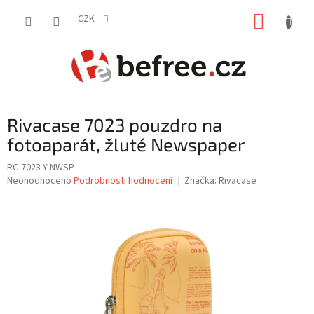
Přejít
NÁKUP
na
CZK
obsah
KOŠÍK
Rivacase 7023 pouzdro na
fotoaparát, žluté Newspaper
RC-7023-Y-NWSP
Průměrné
Neohodnoceno
Podrobnosti hodnocení
Značka:
Rivacase
hodnocení
produktu
je
0,0
z
5
hvězdiček.