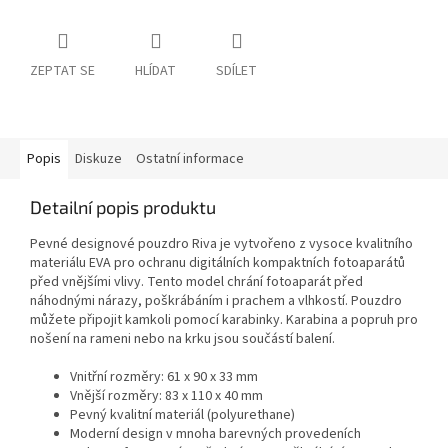
ZEPTAT SE
HLÍDAT
SDÍLET
Popis
Diskuze
Ostatní informace
Detailní popis produktu
Pevné designové pouzdro Riva je vytvořeno z vysoce kvalitního
materiálu EVA pro ochranu digitálních kompaktních fotoaparátů
před vnějšími vlivy. Tento model chrání fotoaparát před
náhodnými nárazy, poškrábáním i prachem a vlhkostí. Pouzdro
můžete připojit kamkoli pomocí karabinky. Karabina a popruh pro
nošení na rameni nebo na krku jsou součástí balení.
Vnitřní rozměry: 61 x 90 x 33 mm
Vnější rozměry: 83 x 110 x 40 mm
Pevný kvalitní materiál (polyurethane)
Moderní design v mnoha barevných provedeních