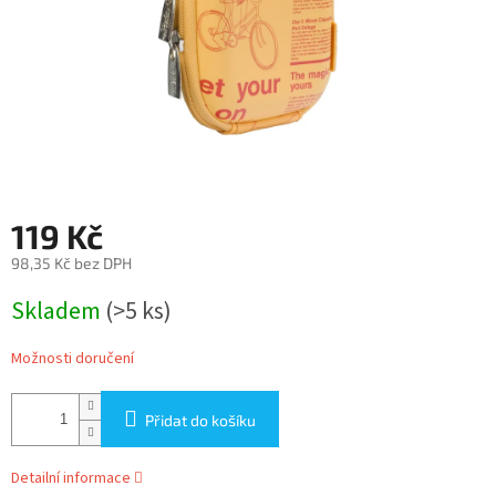
119 Kč
98,35 Kč bez DPH
Měrná
Skladem
(>5 ks)
cena:
Možnosti doručení
Přidat do košíku
Detailní informace