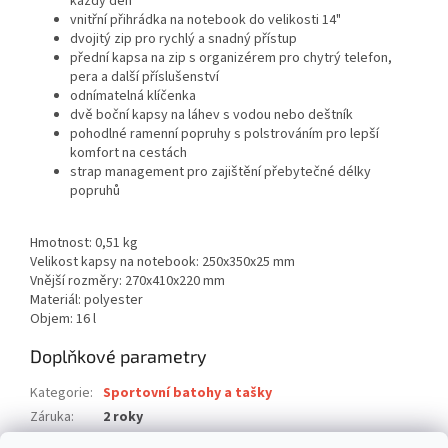
každý den
vnitřní přihrádka na notebook do velikosti 14"
dvojitý zip pro rychlý a snadný přístup
přední kapsa na zip s organizérem pro chytrý telefon,
pera a další příslušenství
odnímatelná klíčenka
dvě boční kapsy na láhev s vodou nebo deštník
pohodlné ramenní popruhy s polstrováním pro lepší
komfort na cestách
strap management pro zajištění přebytečné délky
popruhů
Hmotnost: 0,51 kg
Velikost kapsy na notebook: 250x350x25 mm
Vnější rozměry: 270x410x220 mm
Materiál: polyester
Objem: 16 l
Doplňkové parametry
Kategorie
:
Sportovní batohy a tašky
Záruka
:
2 roky
Hmotnost
:
0.533 kg