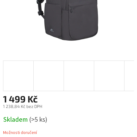
1 499 Kč
1 238,84 Kč bez DPH
Měrná
Skladem
(>5 ks)
cena:
Možnosti doručení