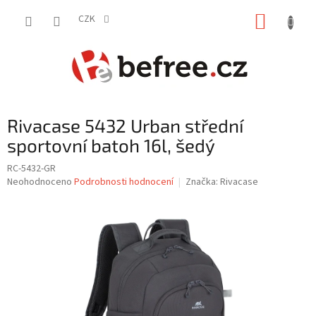
Přejít
NÁKUP
na
CZK
obsah
KOŠÍK
Rivacase 5432 Urban střední
sportovní batoh 16l, šedý
RC-5432-GR
Průměrné
Neohodnoceno
Podrobnosti hodnocení
Značka:
Rivacase
hodnocení
produktu
je
0,0
z
5
hvězdiček.