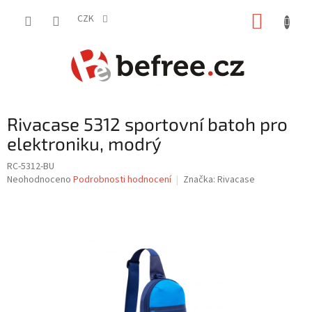
Přejít
NÁKUP
na
CZK
obsah
KOŠÍK
Rivacase 5312 sportovní batoh pro
elektroniku, modrý
RC-5312-BU
Průměrné
Neohodnoceno
Podrobnosti hodnocení
Značka:
Rivacase
hodnocení
produktu
je
0,0
z
5
hvězdiček.