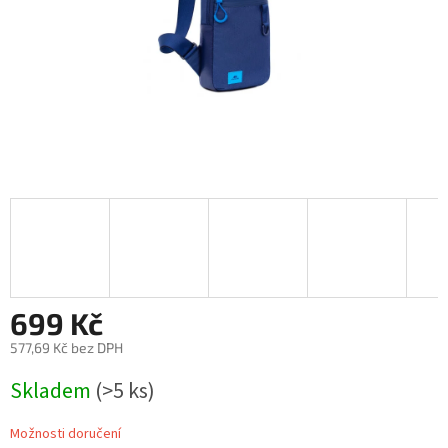
699 Kč
577,69 Kč bez DPH
Měrná
Skladem
(>5 ks)
cena:
Možnosti doručení