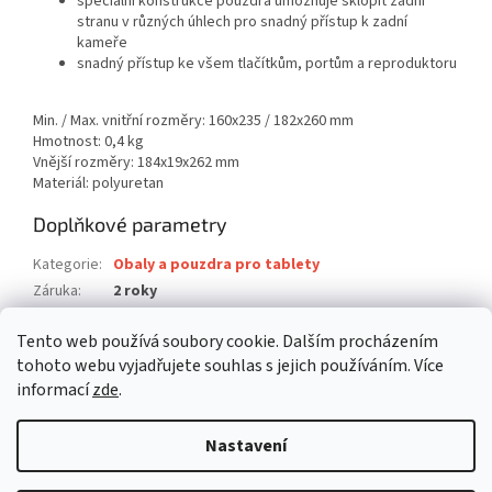
speciální konstrukce pouzdra umožňuje sklopit zadní
stranu v různých úhlech pro snadný přístup k zadní
kameře
snadný přístup ke všem tlačítkům, portům a reproduktoru
Min. / Max. vnitřní rozměry: 160x235 / 182x260 mm
Hmotnost: 0,4 kg
Vnější rozměry: 184x19x262 mm
Materiál: polyuretan
Doplňkové parametry
Kategorie
:
Obaly a pouzdra pro tablety
Záruka
:
2 roky
Hmotnost
:
0.4 kg
Tento web používá soubory cookie. Dalším procházením
EAN
:
4260403577745
tohoto webu vyjadřujete souhlas s jejich používáním. Více
informací
zde
.
Z
á
Nastavení
Vytvořil Shoptet
p
a