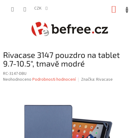
Přejít
NÁKUP
na
CZK
obsah
KOŠÍK
Rivacase 3147 pouzdro na tablet
9.7-10.5", tmavě modré
RC-3147-DBU
Průměrné
Neohodnoceno
Podrobnosti hodnocení
Značka:
Rivacase
hodnocení
produktu
je
0,0
z
5
hvězdiček.