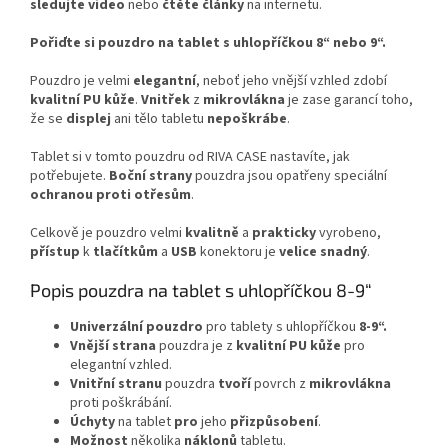
sledujte
video
nebo
čtěte
články
na internetu.
Pořiďte si pouzdro na tablet s uhlopříčkou 8“ nebo 9“.
Pouzdro je velmi
elegantní
, neboť jeho vnější vzhled zdobí
kvalitní
PU
kůže
.
Vnitřek
z
mikrovlákna
je zase garancí toho,
že se
displej
ani tělo tabletu
nepoškrábe
.
Tablet si v tomto pouzdru od RIVA CASE nastavíte, jak
potřebujete.
Boční
strany
pouzdra jsou opatřeny speciální
ochranou
proti
otřesům
.
Celkově je pouzdro velmi
kvalitně
a
prakticky
vyrobeno,
přístup
k
tlačítkům
a
USB
konektoru je
velice
snadný
.
Popis pouzdra na tablet s uhlopříčkou 8-9“
Univerzální
pouzdro
pro tablety s uhlopříčkou
8-9“.
Vnější
strana
pouzdra je z
kvalitní
PU
kůže
pro
elegantní vzhled.
Vnitřní
stranu
pouzdra
tvoří
povrch z
mikrovlákna
proti poškrábání.
Úchyty
na tablet
pro
jeho
přizpůsobení
.
Možnost
několika
náklonů
tabletu.