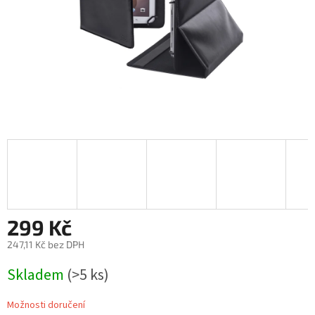
299 Kč
247,11 Kč bez DPH
Měrná
Skladem
(>5 ks)
cena:
Možnosti doručení