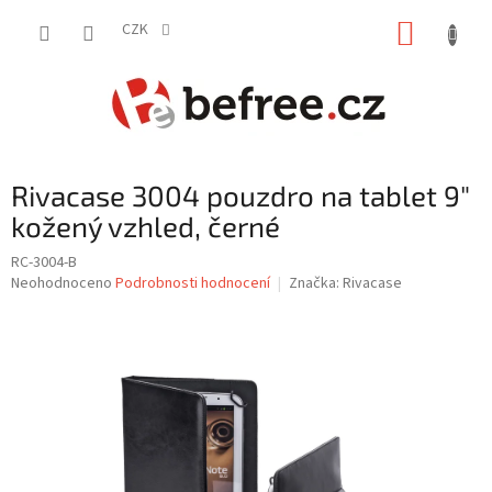
Přejít
NÁKUP
na
CZK
obsah
KOŠÍK
Rivacase 3004 pouzdro na tablet 9"
kožený vzhled, černé
RC-3004-B
Průměrné
Neohodnoceno
Podrobnosti hodnocení
Značka:
Rivacase
hodnocení
produktu
je
0,0
z
5
hvězdiček.