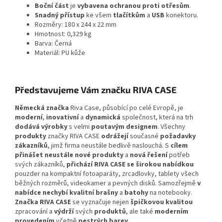
Boční
část
je
vybavena
ochranou
proti
otřesům
.
Snadný
přístup
ke všem
tlačítkům
a
USB
konektoru.
Rozměry: 180 x 244 x 22 mm
Hmotnost: 0,329 kg
Barva: Černá
Materiál: PU kůže
Představujeme Vám značku RIVA CASE
Německá značka
Riva Case, působící po celé Evropě, je
moderní
,
inovativní
a
dynamická
společnost, která na trh
dodává výrobky
s velmi
poutavým designem
. Všechny
produkty
značky RIVA CASE
odrážejí
současné
požadavky
zákazníků
, jimž firma neustále bedlivě naslouchá. S
cílem
přinášet neustále nové produkty
a
nová řešení
potřeb
svých zákazníků,
přichází RIVA CASE se širokou nabídkou
pouzder na kompaktní fotoaparáty, zrcadlovky, tablety všech
běžných rozměrů, videokamer a pevných disků. Samozřejmě
v
nabídce nechybí kvalitní brašny
a
batohy
na notebooky.
Značka RIVA CASE
se vyznačuje nejen
špičkovou kvalitou
zpracování a
výdrží
svých
produktů
, ale také
moderním
provedením
včetně
pestrých barev
.