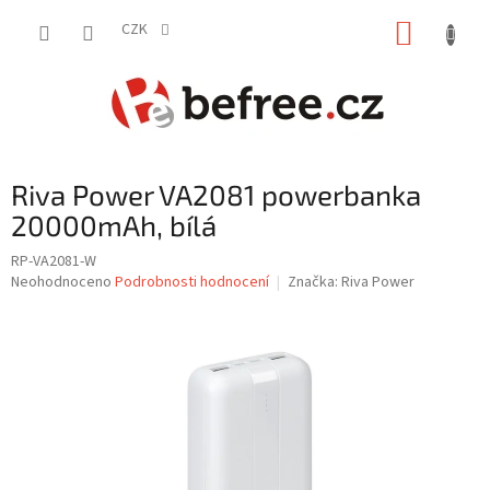
Přejít
NÁKUP
na
CZK
obsah
KOŠÍK
Riva Power VA2081 powerbanka
20000mAh, bílá
RP-VA2081-W
Průměrné
Neohodnoceno
Podrobnosti hodnocení
Značka:
Riva Power
hodnocení
produktu
je
0,0
z
5
hvězdiček.