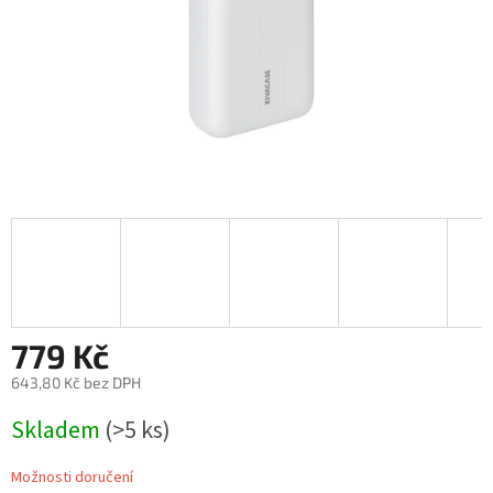
779 Kč
643,80 Kč bez DPH
Měrná
Skladem
(>5 ks)
cena:
Možnosti doručení