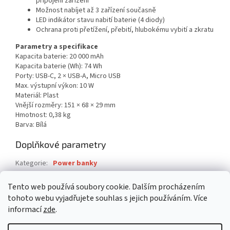
připojení zařízení
Možnost nabíjet až 3 zařízení současně
LED indikátor stavu nabití baterie (4 diody)
Ochrana proti přetížení, přebití, hlubokému vybití a zkratu
Parametry a specifikace
Kapacita baterie: 20 000 mAh
Kapacita baterie (Wh): 74 Wh
Porty: USB-C, 2 × USB-A, Micro USB
Max. výstupní výkon: 10 W
Materiál: Plast
Vnější rozměry: 151 × 68 × 29 mm
Hmotnost: 0,38 kg
Barva: Bílá
Doplňkové parametry
Kategorie
:
Power banky
Záruka
:
2 roky
Tento web používá soubory cookie. Dalším procházením
EAN
:
4260709010748
tohoto webu vyjadřujete souhlas s jejich používáním. Více
informací
zde
.
Z
á