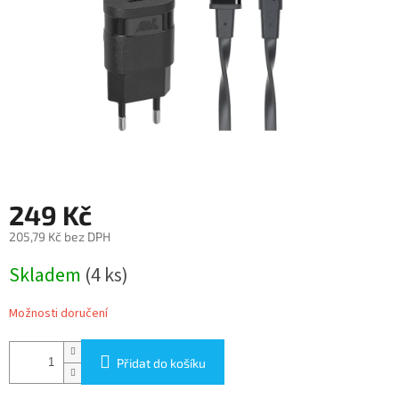
249 Kč
205,79 Kč bez DPH
Měrná
Skladem
(4 ks)
cena:
Možnosti doručení
Přidat do košíku