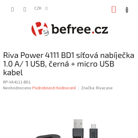
Přejít
NÁKUP
na
CZK
obsah
KOŠÍK
Riva Power 4111 BD1 síťová nabíječka
1.0 A/ 1 USB, černá + micro USB
kabel
RP-VA4111-BD1
Průměrné
Neohodnoceno
Podrobnosti hodnocení
Značka:
Rivacase
hodnocení
produktu
je
0,0
z
5
hvězdiček.