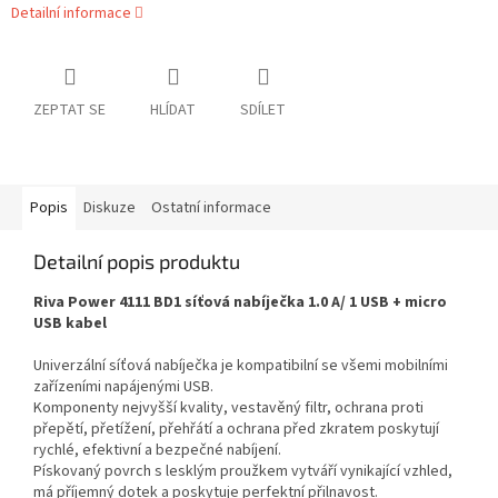
Detailní informace
ZEPTAT SE
HLÍDAT
SDÍLET
Popis
Diskuze
Ostatní informace
Detailní popis produktu
Riva Power 4111 BD1 síťová nabíječka 1.0 A/ 1 USB + micro
USB kabel
Univerzální síťová nabíječka je kompatibilní se všemi mobilními
zařízeními napájenými USB.
Komponenty nejvyšší kvality, vestavěný filtr, ochrana proti
přepětí, přetížení, přehřátí a ochrana před zkratem poskytují
rychlé, efektivní a bezpečné nabíjení.
Pískovaný povrch s lesklým proužkem vytváří vynikající vzhled,
má příjemný dotek a poskytuje perfektní přilnavost.