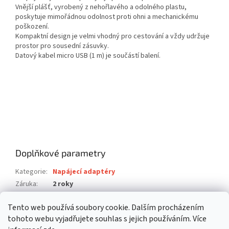
Vnější plášť, vyrobený z nehořlavého a odolného plastu,
poskytuje mimořádnou odolnost proti ohni a mechanickému
poškození.
Kompaktní design je velmi vhodný pro cestování a vždy udržuje
prostor pro sousední zásuvky.
Datový kabel micro USB (1 m) je součástí balení.
Doplňkové parametry
Kategorie
:
Napájecí adaptéry
Záruka
:
2 roky
Hmotnost
:
0.03 kg
Tento web používá soubory cookie. Dalším procházením
EAN
:
4260403571323
tohoto webu vyjadřujete souhlas s jejich používáním. Více