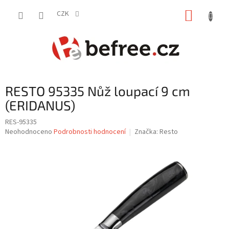
Přejít
NÁKUP
na
CZK
obsah
KOŠÍK
RESTO 95335 Nůž loupací 9 cm
(ERIDANUS)
RES-95335
Průměrné
Neohodnoceno
Podrobnosti hodnocení
Značka:
Resto
hodnocení
produktu
je
0,0
z
5
hvězdiček.