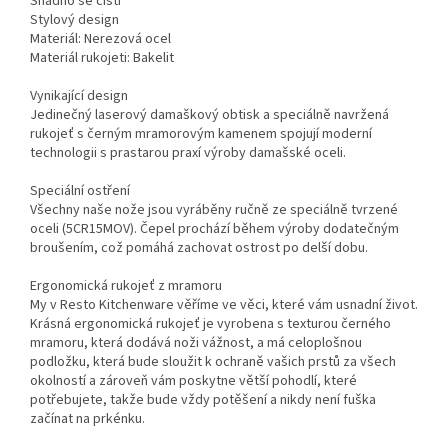
Snadno se čistí
Stylový design
Materiál: Nerezová ocel
Materiál rukojeti: Bakelit
Vynikající design
Jedinečný laserový damaškový obtisk a speciálně navržená
rukojeť s černým mramorovým kamenem spojují moderní
technologii s prastarou praxí výroby damašské oceli.
Speciální ostření
Všechny naše nože jsou vyráběny ručně ze speciálně tvrzené
oceli (5CR15MOV). Čepel prochází během výroby dodatečným
broušením, což pomáhá zachovat ostrost po delší dobu.
Ergonomická rukojeť z mramoru
My v Resto Kitchenware věříme ve věci, které vám usnadní život.
Krásná ergonomická rukojeť je vyrobena s texturou černého
mramoru, která dodává noži vážnost, a má celoplošnou
podložku, která bude sloužit k ochraně vašich prstů za všech
okolností a zároveň vám poskytne větší pohodlí, které
potřebujete, takže bude vždy potěšení a nikdy není fuška
začínat na prkénku.