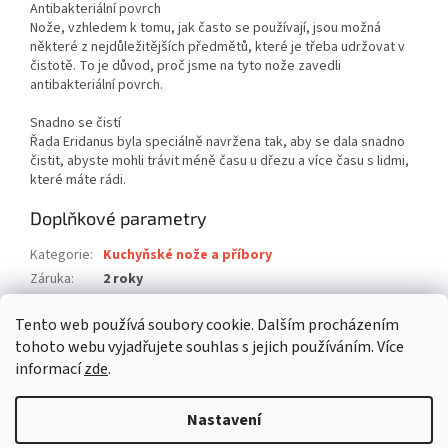
Antibakteriální povrch
Nože, vzhledem k tomu, jak často se používají, jsou možná
některé z nejdůležitějších předmětů, které je třeba udržovat v
čistotě. To je důvod, proč jsme na tyto nože zavedli
antibakteriální povrch.
Snadno se čistí
Řada Eridanus byla speciálně navržena tak, aby se dala snadno
čistit, abyste mohli trávit méně času u dřezu a více času s lidmi,
které máte rádi.
Doplňkové parametry
Kategorie
:
Kuchyňské nože a příbory
Záruka
:
2 roky
Hmotnost
:
0.11 kg
Tento web používá soubory cookie. Dalším procházením
EAN
:
4260709012186
tohoto webu vyjadřujete souhlas s jejich používáním. Více
informací
zde
.
Z
á
Nastavení
Vytvořil Shoptet
p