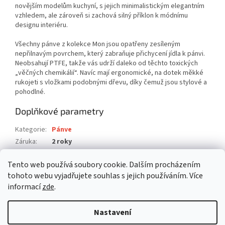
novějším modelům kuchyní, s jejich minimalistickým elegantním
vzhledem, ale zároveň si zachová silný příklon k módnímu
designu interiéru.
Všechny pánve z kolekce Mon jsou opatřeny zesíleným
nepřilnavým povrchem, který zabraňuje přichycení jídla k pánvi.
Neobsahují PTFE, takže vás udrží daleko od těchto toxických
„věčných chemikálií“. Navíc mají ergonomické, na dotek měkké
rukojeti s vložkami podobnými dřevu, díky čemuž jsou stylové a
pohodlné.
Doplňkové parametry
Kategorie
:
Pánve
Záruka
:
2 roky
Hmotnost
:
0.903 kg
Tento web používá soubory cookie. Dalším procházením
EAN
:
4260709012957
tohoto webu vyjadřujete souhlas s jejich používáním. Více
informací
zde
.
Z
á
Nastavení
Vytvořil Shoptet
p