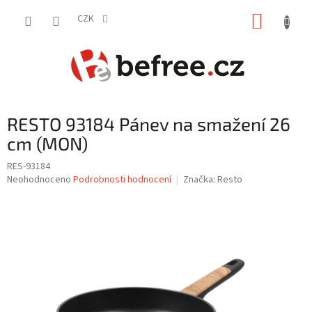
Přejít
NÁKUP
na
CZK
obsah
KOŠÍK
RESTO 93184 Pánev na smažení 26
cm (MON)
RES-93184
Průměrné
Neohodnoceno
Podrobnosti hodnocení
Značka:
Resto
hodnocení
produktu
je
0,0
z
5
hvězdiček.