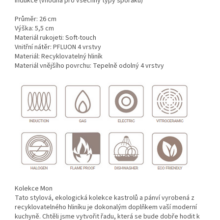
Indukce (vhodná pro všechny typy sporáků)
Průměr: 26 cm
Výška: 5,5 cm
Materiál rukojeti: Soft-touch
Vnitřní nátěr: PFLUON 4 vrstvy
Materiál: Recyklovatelný hliník
Materiál vnějšího povrchu: Tepelně odolný 4 vrstvy
Kolekce Mon
Tato stylová, ekologická kolekce kastrolů a pánví vyrobená z
recyklovatelného hliníku je dokonalým doplňkem vaší moderní
kuchyně. Chtěli jsme vytvořit řadu, která se bude dobře hodit k