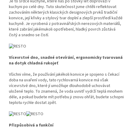
Je to srdce kuchyně, které nás po stovky let doprovází v
kuchyni po celé dny. Tuto skutečnost jsme chtěli reflektovat
zachováním některých klasických designových prvků tradiční
konvice, její křivky a stylový tvar doplní a zlepší prostředí každé
kuchyně. Je vyrobená z potravinářských nerezových materiálů,
které zabrání jakémukoli opotřebení, hladký povrch zůstává
čistý a snadno se čistí.
Vícevrstvé dno, s
nadné otevírání, ergonomicky tvarovaná
na dotyk chladná rukojeť
Všichni víme, že používání jakékoli konvice je spojeno s čekací
doba na uvaření vody, tato rychlovarná konvice má však
vícevrstvé dno, které jí umožňuje dlouhodobě uchovávat
uložené teplo. To znamená, že voda uvnitř vydrží teplá mnohem
déle, a pokud budete mít potřebu ji znovu ohřát, budete schopni
teplotu rychle dostat zpět.
Přizpůsobivá a funkční