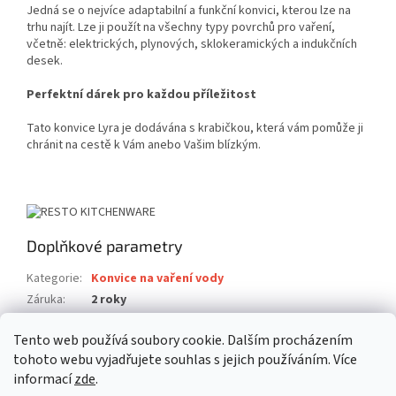
Jedná se o nejvíce adaptabilní a funkční konvici, kterou lze na
trhu najít. Lze ji použít na všechny typy povrchů pro vaření,
včetně: elektrických, plynových, sklokeramických a indukčních
desek.
Perfektní dárek pro každou příležitost
Tato konvice Lyra je dodávána s krabičkou, která vám pomůže ji
chránit na cestě k Vám anebo Vašim blízkým.
Doplňkové parametry
Kategorie
:
Konvice na vaření vody
Záruka
:
2 roky
Hmotnost
:
1 kg
Tento web používá soubory cookie. Dalším procházením
EAN
:
4260403577301
tohoto webu vyjadřujete souhlas s jejich používáním. Více
informací
zde
.
Z