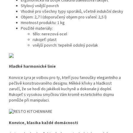
Ergonomická na dotyk chladná bakelitová rukojeť
Stylový vnější povrch
Vhodné pro všechny typy sporáků, včetně indukční desky
Objem: 2,7 l (doporučený objem pro vaření: 2,5 l)
Hmotnost produktu: 1 kg
Použité materiály:
tělo: nerezová ocel
rukojeť: plast
vnější povrch: tepelně odolný povlak
Hladké harmonické linie
Konvice Lyra je volbou pro ty, kteří jsou fanoušky elegantního a
pečlivě konstruovaného designu. Měkké křivky a hladkost
zaručí, že se hodí do jakékoli kuchyně a dokonale ji doplní.
Rukojeť s vysokou smyčkou Vám kromě estetického dojmu
pomůže při manipulaci.
Konvice, klasika každé domácnosti