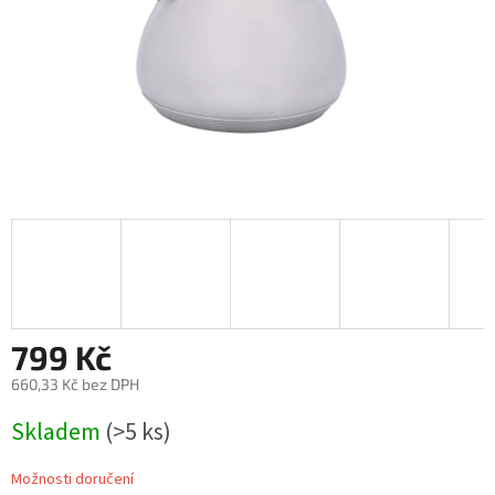
799 Kč
660,33 Kč bez DPH
Měrná
Skladem
(>5 ks)
cena:
Možnosti doručení