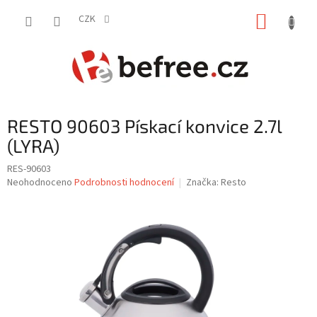
Přejít
NÁKUP
na
CZK
obsah
KOŠÍK
RESTO 90603 Pískací konvice 2.7l
(LYRA)
RES-90603
Průměrné
Neohodnoceno
Podrobnosti hodnocení
Značka:
Resto
hodnocení
produktu
je
0,0
z
5
hvězdiček.