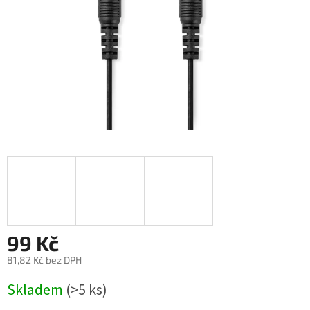
99 Kč
81,82 Kč bez DPH
Měrná
Skladem
(>5 ks)
cena: