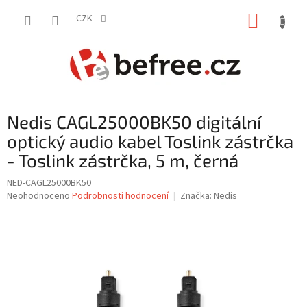
Přejít
NÁKUP
na
CZK
obsah
KOŠÍK
Nedis CAGL25000BK50 digitální
optický audio kabel Toslink zástrčka
- Toslink zástrčka, 5 m, černá
NED-CAGL25000BK50
Průměrné
Neohodnoceno
Podrobnosti hodnocení
Značka:
Nedis
hodnocení
produktu
je
0,0
z
5
hvězdiček.