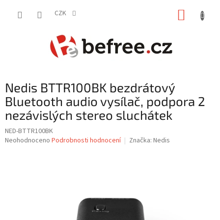
Přejít
NÁKUP
na
CZK
obsah
KOŠÍK
Nedis BTTR100BK bezdrátový
Bluetooth audio vysílač, podpora 2
nezávislých stereo sluchátek
NED-BTTR100BK
Průměrné
Neohodnoceno
Podrobnosti hodnocení
Značka:
Nedis
hodnocení
produktu
je
0,0
z
5
hvězdiček.