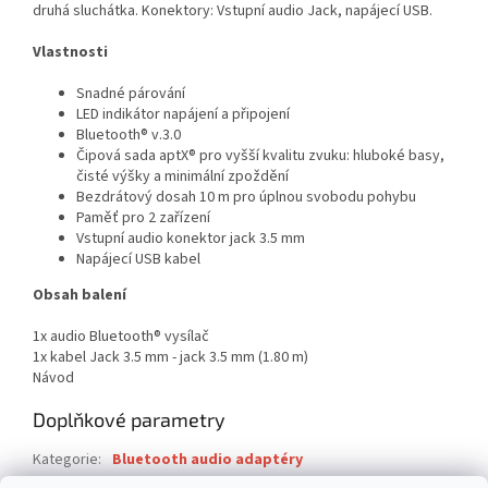
druhá sluchátka. Konektory: Vstupní audio Jack, napájecí USB.
Vlastnosti
Snadné párování
LED indikátor napájení a připojení
Bluetooth® v.3.0
Čipová sada aptX® pro vyšší kvalitu zvuku: hluboké basy,
čisté výšky a minimální zpoždění
Bezdrátový dosah 10 m pro úplnou svobodu pohybu
Paměť pro 2 zařízení
Vstupní audio konektor jack 3.5 mm
Napájecí USB kabel
Obsah balení
1x audio Bluetooth® vysílač
1x kabel Jack 3.5 mm - jack 3.5 mm (1.80 m)
Návod
Doplňkové parametry
Kategorie
:
Bluetooth audio adaptéry
Záruka
:
2 roky