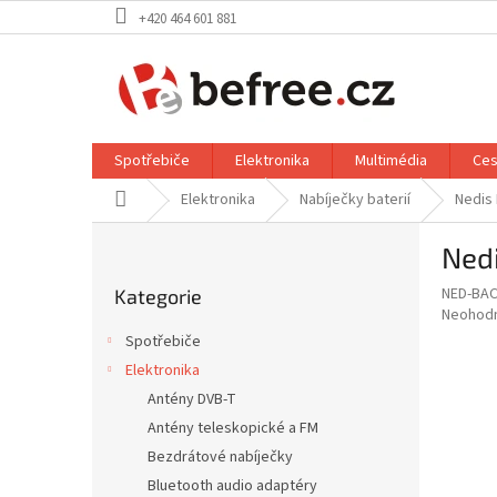
Přejít
+420 464 601 881
na
obsah
Spotřebiče
Elektronika
Multimédia
Ces
Domů
Elektronika
Nabíječky baterií
Nedis 
P
Nedi
o
Přeskočit
s
NED-BA
Kategorie
kategorie
t
Průměr
Neohod
r
hodnoce
Spotřebiče
a
produkt
Elektronika
je
n
0,0
Antény DVB-T
n
z
í
Antény teleskopické a FM
5
p
Bezdrátové nabíječky
hvězdič
a
Bluetooth audio adaptéry