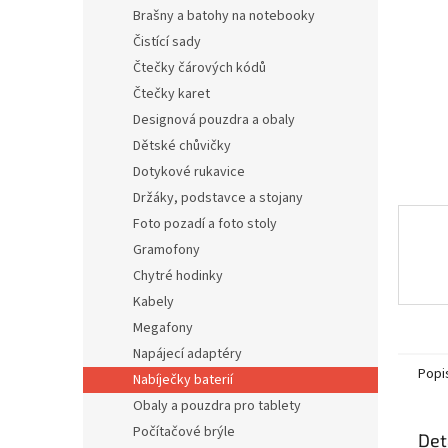
n
Brašny a batohy na notebooky
e
Čistící sady
l
Čtečky čárových kódů
Čtečky karet
Designová pouzdra a obaly
Dětské chůvičky
Dotykové rukavice
Držáky, podstavce a stojany
Foto pozadí a foto stoly
Gramofony
Chytré hodinky
Kabely
Megafony
Napájecí adaptéry
Popi
Nabíječky baterií
Obaly a pouzdra pro tablety
Počítačové brýle
Det