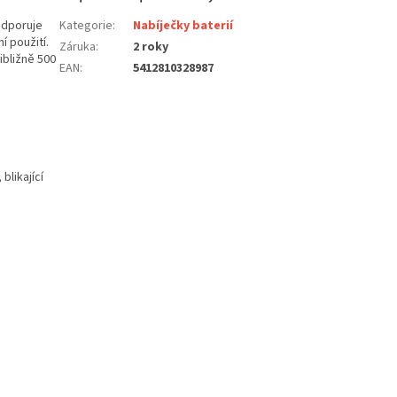
odporuje
Kategorie
:
Nabíječky baterií
í použití.
Záruka
:
2 roky
ibližně 500
EAN
:
5412810328987
blikající