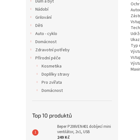
Dům a byt
Ochra
Nádobí
Auto
Zást
Grilování
Vstup
Děti
Tech
Udrž
Auto - cyklo
Ukaza
Domácnost
Typ 
Zdravotní potřeby
Výstu
Vstup
Přírodní péče
Výstu
Kosmetika
Maxi
Doplňky stravy
Pro zvířata
Domácnost
Top 10 produktů
Beper P206VEN401 dobíjecí mini
ventilátor, 2v1, USB
249 Kč