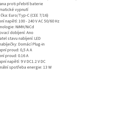
na proti přebití baterie
matické vypnutí
rčka: Euro/Typ-C (CEE 7/16)
ní napětí: 100 - 240 V AC 50/60 Hz
nologie: NiMH/NiCd
ovací dobíjení: Ano
tel stavu nabíjení: LED
nabíječky: Domácí Plug-in
pní proud: 0,5 A A
ní proud: 0.16 A
pní napětí: 9 V DC1.2 V DC
mální spotřeba energie: 13 W