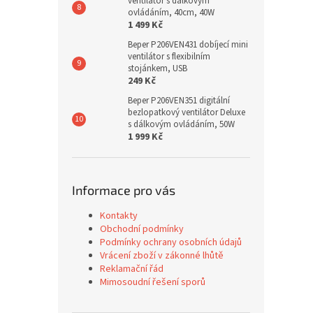
ventilátor s dálkovým
ovládáním, 40cm, 40W
1 499 Kč
Beper P206VEN431 dobíjecí mini
ventilátor s flexibilním
stojánkem, USB
249 Kč
Beper P206VEN351 digitální
bezlopatkový ventilátor Deluxe
s dálkovým ovládáním, 50W
1 999 Kč
Informace pro vás
Kontakty
Obchodní podmínky
Podmínky ochrany osobních údajů
Vrácení zboží v zákonné lhůtě
Reklamační řád
Mimosoudní řešení sporů