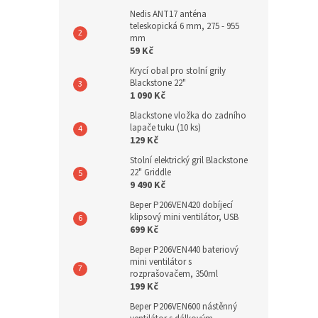
Nedis ANT17 anténa
teleskopická 6 mm, 275 - 955
mm
59 Kč
Krycí obal pro stolní grily
Blackstone 22"
1 090 Kč
Blackstone vložka do zadního
lapače tuku (10 ks)
129 Kč
Stolní elektrický gril Blackstone
22" Griddle
9 490 Kč
Beper P206VEN420 dobíjecí
klipsový mini ventilátor, USB
699 Kč
Beper P206VEN440 bateriový
mini ventilátor s
rozprašovačem, 350ml
199 Kč
Beper P206VEN600 nástěnný