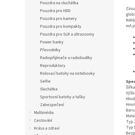
Pouzdra na sluchátka
Zásu
Pouzdra pro HDD
globá
Pouzdra pro kamery
Nabíj
mA p
Pouzdra pro kompakty
Pouzdra pro SLR a ultrazoomy
Power banky
Převodníky
Radiopřijímače a radiobudíky
Reproduktory
Rolovací batohy na notebooky
Selfie
Spec
Šířk
Sluchátka
Výšk
Sportovní batohy a tašky
Hlou
Hmot
Zabezpečení
Barv
Multimédia
Mater
Cestování
Typ 
Typ 
Krása a zdraví
Bezp