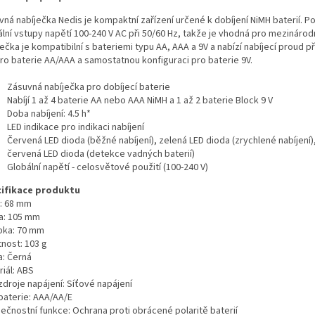
vná nabíječka Nedis je kompaktní zařízení určené k dobíjení NiMH baterií. P
lní vstupy napětí 100-240 V AC při 50/60 Hz, takže je vhodná pro mezinárodn
ečka je kompatibilní s bateriemi typu AA, AAA a 9V a nabízí nabíjecí proud př
ro baterie AA/AAA a samostatnou konfiguraci pro baterie 9V.
Zásuvná nabíječka pro dobíjecí baterie
Nabíjí 1 až 4 baterie AA nebo AAA NiMH a 1 až 2 baterie Block 9 V
Doba nabíjení: 4.5 h*
LED indikace pro indikaci nabíjení
Červená LED dioda (běžné nabíjení), zelená LED dioda (zrychlené nabíjení), 
červená LED dioda (detekce vadných baterií)
Globální napětí - celosvětové použití (100-240 V)
ifikace produktu
a: 68 mm
a: 105 mm
bka: 70 mm
nost: 103 g
a: Černá
iál: ABS
zdroje napájení: Síťové napájení
baterie: AAA/AA/E
ečnostní funkce: Ochrana proti obrácené polaritě baterií