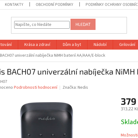
KONTAKTY
OBCHODNÍ PODMÍNKY
PODMÍNKY OCHRANY OSOBNÍC
HLEDAT
tování
Krása a zdraví
Dům a byt
Nádobí
Grilování
BACH07 univerzální nabíječka NiMH baterií AA/AAA/E-block
s BACH07 univerzální nabíječka NiMH 
CH07
né
noceno
Podrobnosti hodnocení
Značka:
Nedis
ní
379
u
313,22 K
Měrná
Skla
cena:
ek.
Možnosti