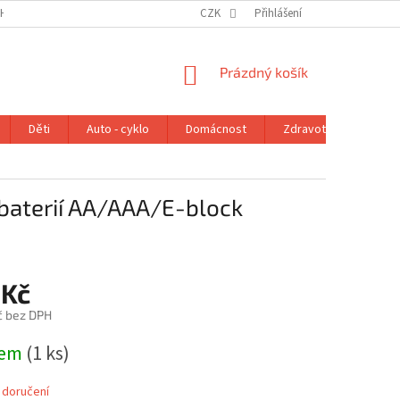
H ÚDAJŮ
VRÁCENÍ ZBOŽÍ V ZÁKONNÉ LHŮTĚ
CZK
Přihlášení
REKLAMAČNÍ ŘÁD
NÁKUPNÍ
Prázdný košík
KOŠÍK
Děti
Auto - cyklo
Domácnost
Zdravotní potřeby
baterií AA/AAA/E-block
 Kč
č bez DPH
dem
(1 ks)
 doručení