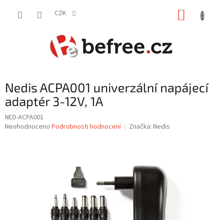
Přejít
NÁKUP
na
CZK
obsah
KOŠÍK
Nedis ACPA001 univerzální napájecí
adaptér 3-12V, 1A
NED-ACPA001
Průměrné
Neohodnoceno
Podrobnosti hodnocení
Značka:
Nedis
hodnocení
produktu
je
0,0
z
5
hvězdiček.