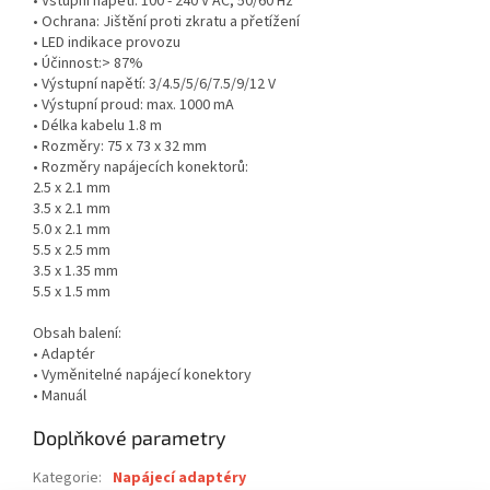
• Vstupní napětí: 100 - 240 V AC, 50/60 Hz
• Ochrana: Jištění proti zkratu a přetížení
• LED indikace provozu
• Účinnost:> 87%
• Výstupní napětí: 3/4.5/5/6/7.5/9/12 V
• Výstupní proud: max. 1000 mA
• Délka kabelu 1.8 m
• Rozměry: 75 x 73 x 32 mm
• Rozměry napájecích konektorů:
2.5 x 2.1 mm
3.5 x 2.1 mm
5.0 x 2.1 mm
5.5 x 2.5 mm
3.5 x 1.35 mm
5.5 x 1.5 mm
Obsah balení:
• Adaptér
• Vyměnitelné napájecí konektory
• Manuál
Doplňkové parametry
Kategorie
:
Napájecí adaptéry