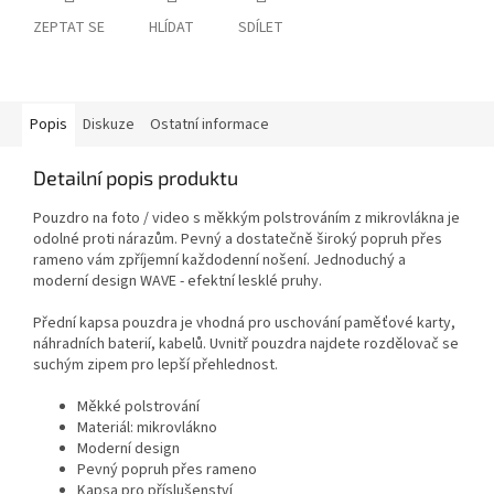
ZEPTAT SE
HLÍDAT
SDÍLET
Popis
Diskuze
Ostatní informace
Detailní popis produktu
Pouzdro na foto / video s měkkým polstrováním z mikrovlákna je
odolné proti nárazům. Pevný a dostatečně široký popruh přes
rameno vám zpříjemní každodenní nošení. Jednoduchý a
moderní design WAVE - efektní lesklé pruhy.
Přední kapsa pouzdra je vhodná pro uschování paměťové karty,
náhradních baterií, kabelů. Uvnitř pouzdra najdete rozdělovač se
suchým zipem pro lepší přehlednost.
Měkké polstrování
Materiál: mikrovlákno
Moderní design
Pevný popruh přes rameno
Kapsa pro příslušenství