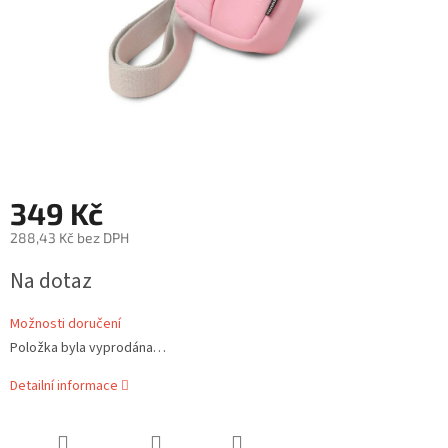
349 Kč
288,43 Kč bez DPH
Měrná
Na dotaz
cena:
Možnosti doručení
Položka byla vyprodána…
Detailní informace