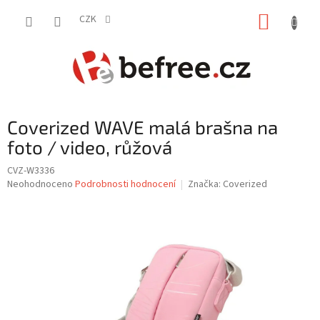
Přejít
NÁKUP
na
CZK
obsah
KOŠÍK
Coverized WAVE malá brašna na
foto / video, růžová
CVZ-W3336
Průměrné
Neohodnoceno
Podrobnosti hodnocení
Značka:
Coverized
hodnocení
produktu
je
0,0
z
5
hvězdiček.