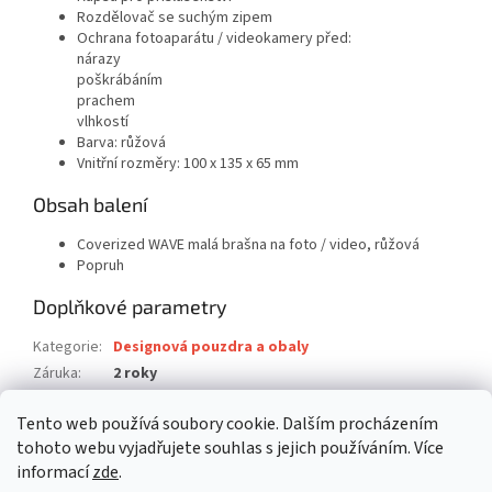
Rozdělovač se suchým zipem
Ochrana fotoaparátu / videokamery před:
nárazy
poškrábáním
prachem
vlhkostí
Barva: růžová
Vnitřní rozměry: 100 x 135 x 65 mm
Obsah balení
Coverized WAVE malá brašna na foto / video, růžová
Popruh
Doplňkové parametry
Kategorie
:
Designová pouzdra a obaly
Záruka
:
2 roky
EAN
:
8011884033369
Tento web používá soubory cookie. Dalším procházením
Položka byla vyprodána…
tohoto webu vyjadřujete souhlas s jejich používáním. Více
informací
zde
.
Z