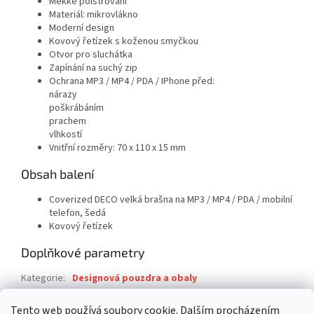
Měkké polstrování
Materiál: mikrovlákno
Moderní design
Kovový řetízek s koženou smyčkou
Otvor pro sluchátka
Zapínání na suchý zip
Ochrana MP3 / MP4 / PDA / IPhone před:
nárazy
poškrábáním
prachem
vlhkostí
Vnitřní rozměry: 70 x 110 x 15 mm
Obsah balení
Coverized DECO velká brašna na MP3 / MP4 / PDA / mobilní
telefon, šedá
Kovový řetízek
Doplňkové parametry
Kategorie
:
Designová pouzdra a obaly
Záruka
:
2 roky
Tento web používá soubory cookie. Dalším procházením
EAN
:
8011884032614