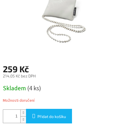
259 Kč
214,05 Kč bez DPH
Měrná
Skladem
(4 ks)
cena:
Možnosti doručení
Přidat do košíku