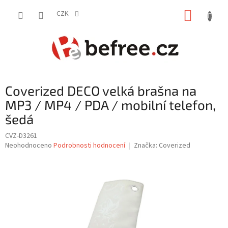
Přejít
NÁKUP
na
CZK
obsah
KOŠÍK
Coverized DECO velká brašna na
MP3 / MP4 / PDA / mobilní telefon,
šedá
CVZ-D3261
Průměrné
Neohodnoceno
Podrobnosti hodnocení
Značka:
Coverized
hodnocení
produktu
je
0,0
z
5
hvězdiček.