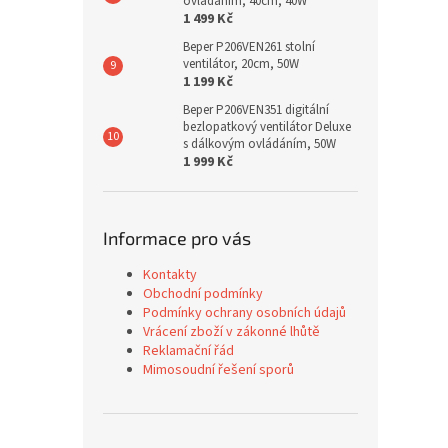
ovládáním, 40cm, 40W
1 499 Kč
Beper P206VEN261 stolní
ventilátor, 20cm, 50W
1 199 Kč
Beper P206VEN351 digitální
bezlopatkový ventilátor Deluxe
s dálkovým ovládáním, 50W
1 999 Kč
Informace pro vás
Kontakty
Obchodní podmínky
Podmínky ochrany osobních údajů
Vrácení zboží v zákonné lhůtě
Reklamační řád
Mimosoudní řešení sporů