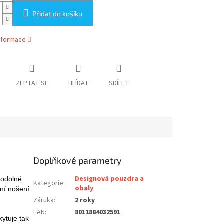
Přidat do košíku
informace
ZEPTAT SE
HLÍDAT
SDÍLET
Doplňkové parametry
Designová pouzdra a
 odolné
Kategorie
:
obaly
ní nošení.
Záruka
:
2 roky
EAN
:
8011884032591
ytuje tak