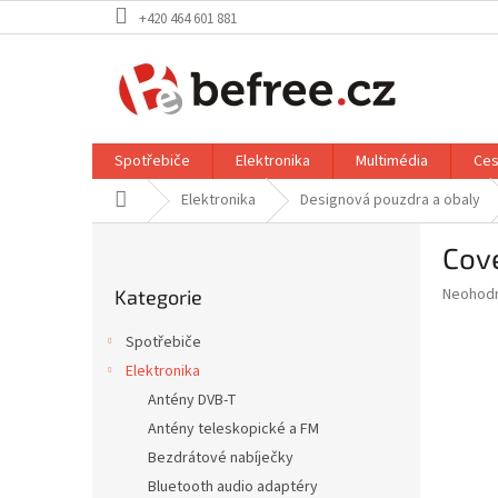
Přejít
+420 464 601 881
na
obsah
Spotřebiče
Elektronika
Multimédia
Ces
Domů
Elektronika
Designová pouzdra a obaly
P
Cov
o
Přeskočit
s
Průměr
Neohod
Kategorie
kategorie
t
hodnoce
r
produkt
Spotřebiče
a
je
Elektronika
0,0
n
z
Antény DVB-T
n
5
í
Antény teleskopické a FM
hvězdič
p
Bezdrátové nabíječky
a
Bluetooth audio adaptéry