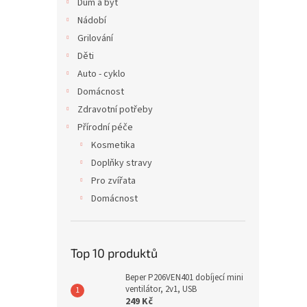
Dům a byt
Nádobí
Grilování
Děti
Auto - cyklo
Domácnost
Zdravotní potřeby
Přírodní péče
Kosmetika
Doplňky stravy
Pro zvířata
Domácnost
Top 10 produktů
Beper P206VEN401 dobíjecí mini
ventilátor, 2v1, USB
249 Kč