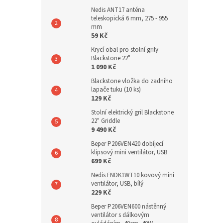
Nedis ANT17 anténa
teleskopická 6 mm, 275 - 955
mm
59 Kč
Krycí obal pro stolní grily
Blackstone 22"
1 090 Kč
Blackstone vložka do zadního
lapače tuku (10 ks)
129 Kč
Stolní elektrický gril Blackstone
22" Griddle
9 490 Kč
Beper P206VEN420 dobíjecí
klipsový mini ventilátor, USB
699 Kč
Nedis FNDK1WT10 kovový mini
ventilátor, USB, bílý
229 Kč
Beper P206VEN600 nástěnný
ventilátor s dálkovým