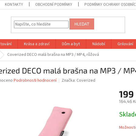
KONTAKTY
OBCHODNÍ PODMÍNKY
PODMÍNKY OCHRANY OSOBNÍC
HLEDAT
tování
Krása a zdraví
Dům a byt
Nádobí
Grilování
Coverized DECO malá brašna na MP3 / MP4, růžová
erized DECO malá brašna na MP3 / MP
né
noceno
Podrobnosti hodnocení
Značka:
Coverized
ní
199
u
164,46 K
Měrná
Skla
cena:
ek.
Možnosti