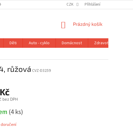
H ÚDAJŮ
VRÁCENÍ ZBOŽÍ V ZÁKONNÉ LHŮTĚ
CZK
Přihlášení
REKLAMAČNÍ ŘÁD
NÁKUPNÍ
Prázdný košík
KOŠÍK
Děti
Auto - cyklo
Domácnost
Zdravotní potřeby
4, růžová
CVZ-D3259
 Kč
č bez DPH
dem
(4 ks)
 doručení