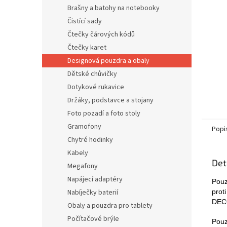
n
Brašny a batohy na notebooky
e
Čistící sady
l
Čtečky čárových kódů
Čtečky karet
Designová pouzdra a obaly
Dětské chůvičky
Dotykové rukavice
Držáky, podstavce a stojany
Foto pozadí a foto stoly
Gramofony
Popi
Chytré hodinky
Kabely
Det
Megafony
Napájecí adaptéry
Pouz
Nabíječky baterií
prot
DECO
Obaly a pouzdra pro tablety
Počítačové brýle
Pouz