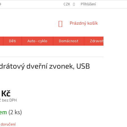
H ÚDAJŮ
VRÁCENÍ ZBOŽÍ V ZÁKONNÉ LHŮTĚ
CZK
Přihlášení
REKLAMAČNÍ ŘÁD
NÁKUPNÍ
Prázdný košík
KOŠÍK
Děti
Auto - cyklo
Domácnost
Zdravotní potřeby
drátový dveřní zvonek, USB
 Kč
č bez DPH
dem
(2 ks)
 doručení