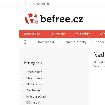
Přejít
+420 464 601 881
na
obsah
Spotřebiče
Elektronika
Multimédia
Ces
Domů
Domácnost
Domovní zvonky
Nedis 
P
Ned
o
Přeskočit
s
NED-WIF
Kategorie
kategorie
t
Průměr
Neohod
r
hodnoce
Spotřebiče
a
produkt
Elektronika
je
n
0,0
Multimédia
n
z
í
Cestování
5
p
Krása a zdraví
hvězdič
a
Dům a byt