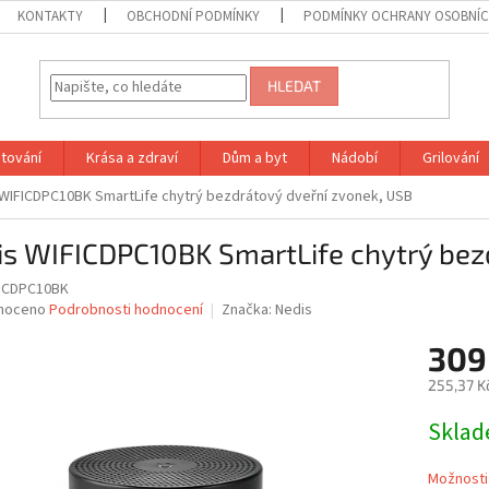
KONTAKTY
OBCHODNÍ PODMÍNKY
PODMÍNKY OCHRANY OSOBNÍC
HLEDAT
tování
Krása a zdraví
Dům a byt
Nádobí
Grilování
WIFICDPC10BK SmartLife chytrý bezdrátový dveřní zvonek, USB
is WIFICDPC10BK SmartLife chytrý bez
ICDPC10BK
né
noceno
Podrobnosti hodnocení
Značka:
Nedis
ní
309
u
255,37 K
Měrná
Skla
cena:
ek.
Možnosti