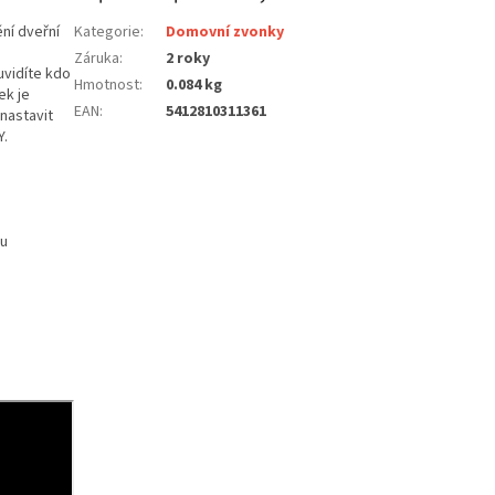
ní dveřní
Kategorie
:
Domovní zvonky
Záruka
:
2 roky
uvidíte kdo
Hmotnost
:
0.084 kg
ek je
EAN
:
5412810311361
nastavit
Y.
ou