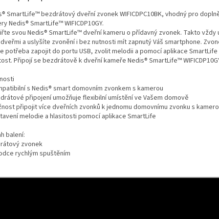
s® SmartLife™ bezdrátový dveřní zvonek WIFICDPC10BK, vhodný pro doplně
ry Nedis® SmartLife™ WIFICDP10GY.
iřte svou Nedis® SmartLife™ dveřní kameru o přídavný zvonek. Takto vždy 
a dveřmi a uslyšíte zvonění i bez nutnosti mít zapnutý Váš smartphone. Zvon
e potřeba zapojit do portu USB, zvolit melodii a pomocí aplikace SmartLife 
itost. Připojí se bezdrátově k dveřní kameře Nedis® SmartLife™ WIFICDP10G
nosti
mpatibilní s Nedis® smart domovním zvonkem s kamerou
zdrátové připojení umožňuje flexibilní umístění ve Vašem domově
žnost připojit více dveřních zvonků k jednomu domovnímu zvonku s kamer
stavení melodie a hlasitosti pomocí aplikace SmartLife
h balení:
rátový zvonek
odce rychlým spuštěním