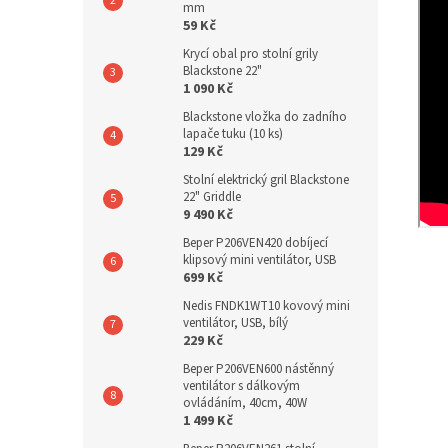
mm
59 Kč
Krycí obal pro stolní grily
Blackstone 22"
1 090 Kč
Blackstone vložka do zadního
lapače tuku (10 ks)
129 Kč
Stolní elektrický gril Blackstone
22" Griddle
9 490 Kč
Beper P206VEN420 dobíjecí
klipsový mini ventilátor, USB
699 Kč
Nedis FNDK1WT10 kovový mini
ventilátor, USB, bílý
229 Kč
Beper P206VEN600 nástěnný
ventilátor s dálkovým
ovládáním, 40cm, 40W
1 499 Kč