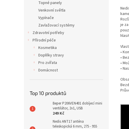
Topné panely
Nedi
Venkovní světla
kame
Vypínače
Rozš
je z
Zavlažovací systémy
pouz
Zdravotní potřeby
hlas
Přírodní péče
Vlast
Kosmetika
• Ko
Doplňky stravy
• Be
Pro zvířata
• Mo
• Na
Domácnost
Obsa
Bezd
Prův
Top 10 produktů
Beper P206VEN401 dobíjecí mini
ventilátor, 2v1, USB
249 Kč
Nedis ANT17 anténa
teleskopická 6 mm, 275 - 955