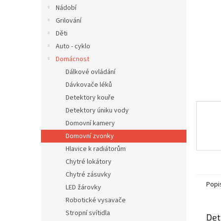
n
Nádobí
e
Grilování
l
Děti
Auto - cyklo
Domácnost
Dálkové ovládání
Dávkovače léků
Detektory kouře
Detektory úniku vody
Domovní kamery
Domovní zvonky
Hlavice k radiátorům
Chytré lokátory
Chytré zásuvky
Popi
LED žárovky
Robotické vysavače
Stropní svítidla
Det