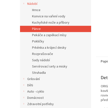
n
Nádobí
e
Hrnce
l
Konvice na vaření vody
Kuchyňské nože a příbory
Pánve
Pekáče a zapékací mísy
Pokličky
Prkénka a krájecí desky
Rozprašovače
Sady nádobí
Popi
Servírovací sety a misky
Struhadla
Det
Grilování
Děti
ORIG
kout
Auto - cyklo
rovn
Domácnost
před
Zdravotní potřeby