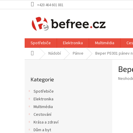
Přejít
+420 464 601 881
na
obsah
Spotřebiče
Elektronika
Multimédia
Ces
Domů
Nádobí
Pánve
Beper PE001 pánev n
P
Bep
o
Přeskočit
s
Průměr
Neohod
Kategorie
kategorie
t
hodnoce
r
produkt
Spotřebiče
a
je
Elektronika
0,0
n
z
Multimédia
n
5
í
Cestování
hvězdič
p
Krása a zdraví
a
Dům a byt