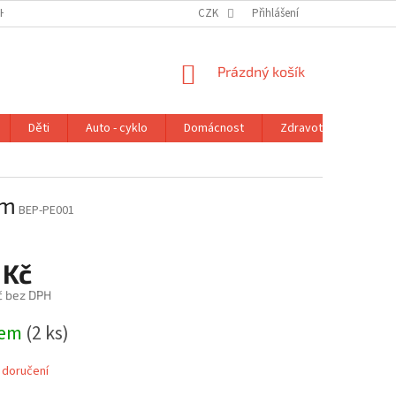
H ÚDAJŮ
VRÁCENÍ ZBOŽÍ V ZÁKONNÉ LHŮTĚ
CZK
Přihlášení
REKLAMAČNÍ ŘÁD
NÁKUPNÍ
Prázdný košík
KOŠÍK
Děti
Auto - cyklo
Domácnost
Zdravotní potřeby
cm
BEP-PE001
 Kč
č bez DPH
dem
(2 ks)
 doručení