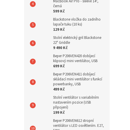
MacBook Air Pro - sleeve 14",
černá
599 Kč
Blackstone vložka do zadního
lapače tuku (10 ks)
129 Kč
Stolní elektrický gril Blackstone
22" Griddle
9 490 Kč
Beper P206VEN420 dobíjecí
klipsový mini ventilátor, USB
699 Kč
Beper P206VEN411 dobíjecí
skládací mini ventilátor s funkcí
powerbanky, USB
499 Kč
Stolní ventilátor s variabilním
nastavením pozice (USB
připojení)
199 Kč
Beper P206VEN612 stropní
ventilátor s LED osvětlením. E27,