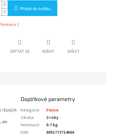
Přidat do košíku
informace
ZEPTAT SE
HLÍDAT
SDÍLET
Doplňkové parametry
z různých
Kategorie
:
Pánve
Záruka
:
2 roky
 ale
Hmotnost
:
0.7 kg
EAN
:
8051772714666