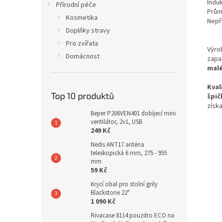
Indu
Přírodní péče
Prům
Kosmetika
Nepř
Doplňky stravy
Pro zvířata
Výro
Domácnost
zap
mal
Kval
Top 10 produktů
špič
získ
Beper P206VEN401 dobíjecí mini
ventilátor, 2v1, USB
249 Kč
Nedis ANT17 anténa
teleskopická 6 mm, 275 - 955
mm
59 Kč
Krycí obal pro stolní grily
Blackstone 22"
1 090 Kč
Rivacase 8114 pouzdro ECO na