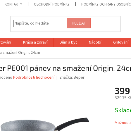
KONTAKTY
OBCHODNÍ PODMÍNKY
PODMÍNKY OCHRANY OSOBNÍC
HLEDAT
tování
Krása a zdraví
Dům a byt
Nádobí
Grilování
a smažení Origin, 24cm
er PE001 pánev na smažení Origin, 24
né
noceno
Podrobnosti hodnocení
Značka:
Beper
ní
399
u
329,75 K
Měrná
Skla
cena:
ek.
Možnosti