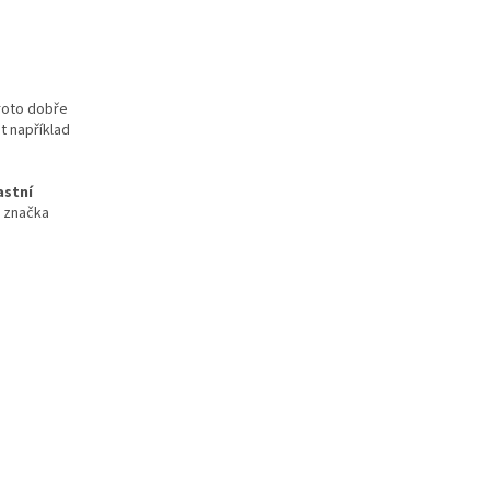
proto dobře
t například
astní
i značka