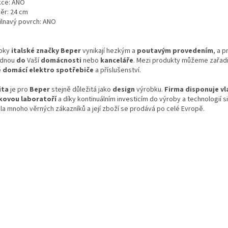
kce: ANO
ěr: 24 cm
ilnavý povrch: ANO
bky
italské značky Beper
vynikají hezkým a
poutavým
provedením
, a 
adnou
do
Vaší
domácnosti
nebo
kanceláře
. Mezi produkty můžeme zařadi
é
domácí
elektro
spotřebiče
a příslušenství.
ita
je pro
Beper
stejně důležitá jako
design
výrobku.
Firma disponuje vl
kovou laboratoří
a díky kontinuálním investicím do výroby a technologií s
ala mnoho věrných zákazníků a její zboží se prodává po celé Evropě.