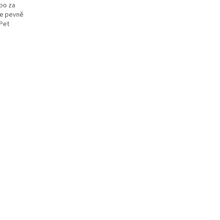
bo za
 je pevně
-Pet