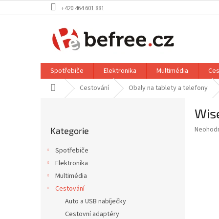
Přejít
+420 464 601 881
na
obsah
Spotřebiče
Elektronika
Multimédia
Ces
Domů
Cestování
Obaly na tablety a telefony
P
Wise
o
Přeskočit
s
Průměr
Neohod
Kategorie
kategorie
t
hodnoce
r
produkt
Spotřebiče
a
je
Elektronika
0,0
n
z
Multimédia
n
5
í
Cestování
hvězdič
p
Auto a USB nabíječky
a
Cestovní adaptéry