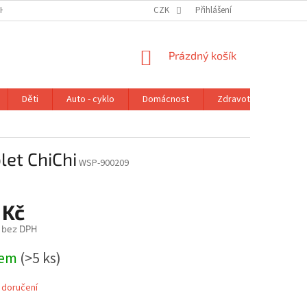
H ÚDAJŮ
VRÁCENÍ ZBOŽÍ V ZÁKONNÉ LHŮTĚ
CZK
Přihlášení
REKLAMAČNÍ ŘÁD
NÁKUPNÍ
Prázdný košík
KOŠÍK
Děti
Auto - cyklo
Domácnost
Zdravotní potřeby
let ChiChi
WSP-900209
 Kč
č bez DPH
dem
(>5 ks)
 doručení