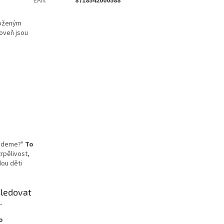
EAN
:
8718542000588
loženým
roveň jsou
budeme?"
To
trpělivost,
dou děti
sledovat
.
o