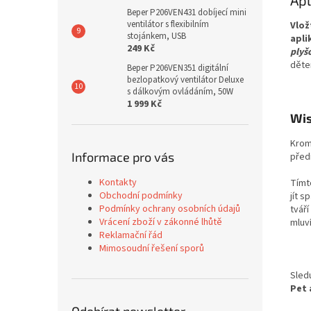
Apl
Beper P206VEN431 dobíjecí mini
ventilátor s flexibilním
Vlož
stojánkem, USB
apli
249 Kč
plyš
dětem
Beper P206VEN351 digitální
bezlopatkový ventilátor Deluxe
s dálkovým ovládáním, 50W
1 999 Kč
Wis
Krom
Informace pro vás
před
Kontakty
Tímt
Obchodní podmínky
jít 
Podmínky ochrany osobních údajů
tváří
Vrácení zboží v zákonné lhůtě
mluví
Reklamační řád
Mimosoudní řešení sporů
Sled
Pet 