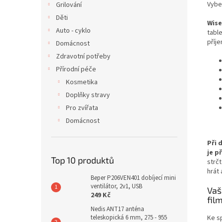
Vyber
Grilování
Děti
Wise
Auto - cyklo
tabl
příj
Domácnost
Zdravotní potřeby
Přírodní péče
Kosmetika
Doplňky stravy
Pro zvířata
Domácnost
Při 
je p
Top 10 produktů
strčt
hrát 
Beper P206VEN401 dobíjecí mini
ventilátor, 2v1, USB
Vaš
249 Kč
fil
Nedis ANT17 anténa
teleskopická 6 mm, 275 - 955
Ke s