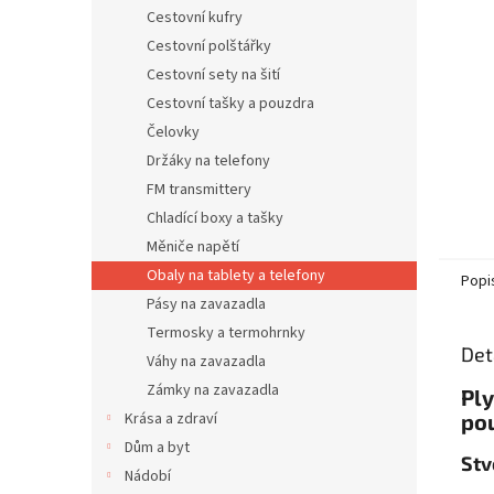
n
Cestovní kufry
e
Cestovní polštářky
l
Cestovní sety na šití
Cestovní tašky a pouzdra
Čelovky
Držáky na telefony
FM transmittery
Chladící boxy a tašky
Měniče napětí
Obaly na tablety a telefony
Popi
Pásy na zavazadla
Termosky a termohrnky
Det
Váhy na zavazadla
Zámky na zavazadla
Ply
Krása a zdraví
pou
Dům a byt
Stv
Nádobí