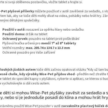
te si svoji oblíbenou postavičku, vložte tablet a hrajte si.
-Pet plyšové příšerky
můžete používat v autě zavěšené za sedadlo, s v
etem tak, aby se Vaše děti mohly dívat na videa, pohádky nebo hrát hry. Zá
emnými dětskými společníky.
Použití v autě:
nasazení za opěrku hlavy nebo sedačku
Použití doma:
držák na tablet
Ochranný prvek:
pouzdro na tablet proti poškrábání
Plyšová hračka určená pro
menší 7" až 8" tablety
Vnitřní rozměry:
max. 205.74 x 134.7 x 13.3 mm
Ochranné pouzdro pro Vaše zařízení
dlouhých jízdách autem
Vaše děti začnou opakovat otázku "Kdy už tam 
řesně chvíle, kdy výrobky Wise-Pet přijdou vhod
- předtím než ztratíte 
e tablet do speciální kapsy v plyšákovi, vyberte si aplikaci, se kterou si bu
a vychutnávejte si dál cestu autem.
e děti si mohou Wise-Pet plyšáky zavěsit za sedadlo a 
my, nebo si je jednoduše posadí do klína a mohou hrát hry
právnému použití Wise-Pet pouzder v autě
zacvakněte plastový háček d