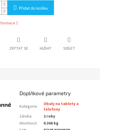
Přidat do košíku
informace
ZEPTAT SE
HLÍDAT
SDÍLET
Doplňkové parametry
anné
Obaly na tablety a
Kategorie
:
telefony
Záruka
:
2 roky
Hmotnost
:
0.366 kg