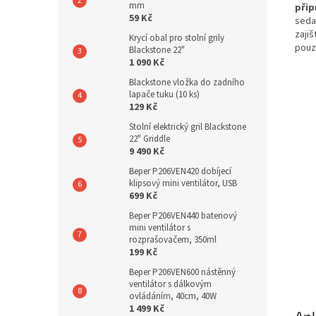
mm
přip
59 Kč
sedač
zaji
Krycí obal pro stolní grily
pouz
Blackstone 22"
1 090 Kč
Blackstone vložka do zadního
lapače tuku (10 ks)
129 Kč
Stolní elektrický gril Blackstone
22" Griddle
9 490 Kč
Beper P206VEN420 dobíjecí
klipsový mini ventilátor, USB
699 Kč
Beper P206VEN440 bateriový
mini ventilátor s
rozprašovačem, 350ml
199 Kč
Beper P206VEN600 nástěnný
ventilátor s dálkovým
ovládáním, 40cm, 40W
1 499 Kč