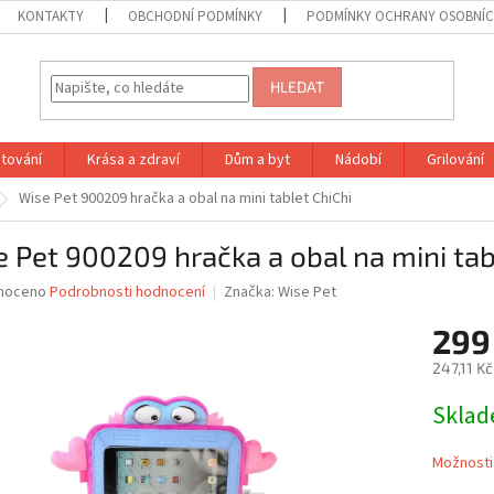
KONTAKTY
OBCHODNÍ PODMÍNKY
PODMÍNKY OCHRANY OSOBNÍC
HLEDAT
tování
Krása a zdraví
Dům a byt
Nádobí
Grilování
Wise Pet 900209 hračka a obal na mini tablet ChiChi
 Pet 900209 hračka a obal na mini tab
né
noceno
Podrobnosti hodnocení
Značka:
Wise Pet
ní
299
u
247,11 K
Měrná
Skla
cena:
ek.
Možnosti