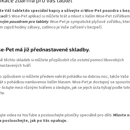
ikace zdarma pro Váš tablet
te Váš tabletdo speciální kapsy a užívejte si Wise-Pet pouzdra s be
kací!
S Wise-Pet aplikací si můžete hrát a mluvit s Vaším Wise-Pet zvířátkem
ovým pouzdrem pro tablety
. Wise-Pet je sympatické plyšové zvířátko, kte
 zajistí hodiny zábavy, zatímco je Vaše zařízení v bezpečí.
e-Pet má již přednastavené skladby.
ě těchto skladeb si můžete přizpůsobit vše ostatní pomocí libovolných
nastavených tváří.
o způsobem si můžete předem nahrát pohádku na dobrou noc, takže Vaše
spát s pohádkou namluvenou Vaším hlasem. Wise-Pet je dostupný se spoust
 - listujte mezi různými tvářemi a sledujte, jak se jejich ústa hýbají podle toh
te.
ujte videa na YouTube a poslouchejte písničky speciálně pro děti.
Mluvte n
a poslouchejte, jak po Vás opakuje.