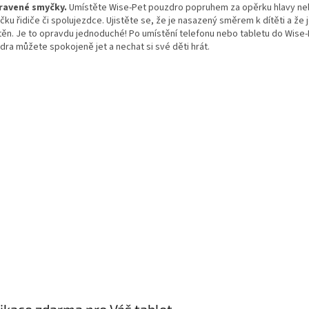
ravené smyčky.
Umístěte Wise-Pet pouzdro popruhem za opěrku hlavy ne
ku řidiče či spolujezdce. Ujistěte se, že je nasazený směrem k dítěti a že
štěn. Je to opravdu jednoduché! Po umístění telefonu nebo tabletu do Wise
dra můžete spokojeně jet a nechat si své děti hrát.