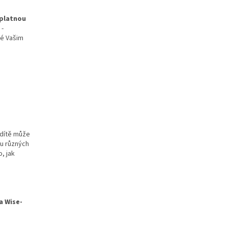
zplatnou
 -
ré Vašim
 dítě může
ou různých
o, jak
a Wise-