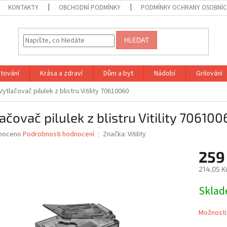
KONTAKTY
OBCHODNÍ PODMÍNKY
PODMÍNKY OCHRANY OSOBNÍC
HLEDAT
tování
Krása a zdraví
Dům a byt
Nádobí
Grilování
Vytlačovač pilulek z blistru Vitility 70610060
ačovač pilulek z blistru Vitility 70610
né
noceno
Podrobnosti hodnocení
Značka:
Vitility
ní
259
u
214,05 K
Měrná
Skla
cena:
ek.
Možnosti