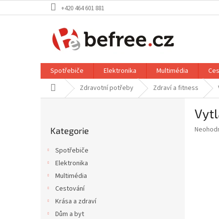
Přejít
+420 464 601 881
na
obsah
Spotřebiče
Elektronika
Multimédia
Ces
Domů
Zdravotní potřeby
Zdraví a fitness
P
Vytl
o
Přeskočit
s
Průměr
Neohod
Kategorie
kategorie
t
hodnoce
r
produkt
Spotřebiče
a
je
Elektronika
0,0
n
z
Multimédia
n
5
í
Cestování
hvězdič
p
Krása a zdraví
a
Dům a byt