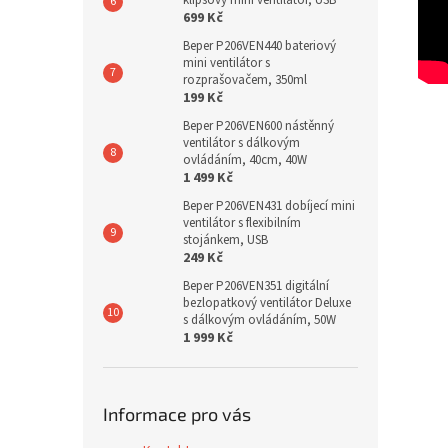
klipsový mini ventilátor, USB
699 Kč
Beper P206VEN440 bateriový
mini ventilátor s
rozprašovačem, 350ml
199 Kč
Beper P206VEN600 nástěnný
ventilátor s dálkovým
ovládáním, 40cm, 40W
1 499 Kč
Beper P206VEN431 dobíjecí mini
ventilátor s flexibilním
stojánkem, USB
249 Kč
Beper P206VEN351 digitální
bezlopatkový ventilátor Deluxe
s dálkovým ovládáním, 50W
1 999 Kč
Informace pro vás