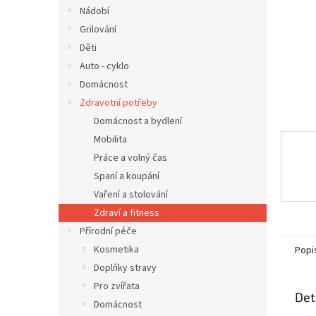
n
Nádobí
e
Grilování
l
Děti
Auto - cyklo
Domácnost
Zdravotní potřeby
Domácnost a bydlení
Mobilita
Práce a volný čas
Spaní a koupání
Vaření a stolování
Zdraví a fitness
Přírodní péče
Kosmetika
Popi
Doplňky stravy
Pro zvířata
Det
Domácnost