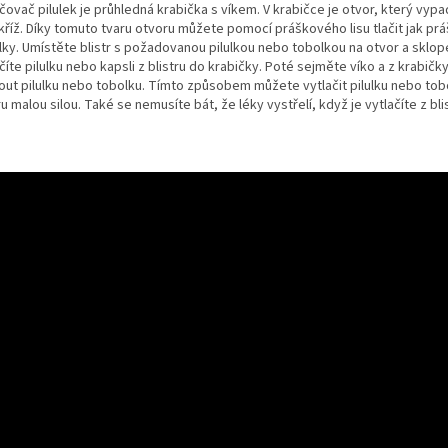
čovač pilulek je průhledná krabička s víkem. V krabičce je otvor, který vyp
kříž. Díky tomuto tvaru otvoru můžete pomocí práškového lisu tlačit jak prá
lky. Umístěte blistr s požadovanou pilulkou nebo tobolkou na otvor a sklop
číte pilulku nebo kapsli z blistru do krabičky. Poté sejměte víko a z krabič
out pilulku nebo tobolku. Tímto způsobem můžete vytlačit pilulku nebo tob
ru malou silou. Také se nemusíte bát, že léky vystřelí, když je vytlačíte z bli