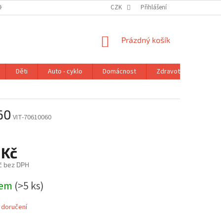
H ÚDAJŮ
VRÁCENÍ ZBOŽÍ V ZÁKONNÉ LHŮTĚ
CZK
Přihlášení
REKLAMAČNÍ ŘÁD
NÁKUPNÍ
Prázdný košík
KOŠÍK
Děti
Auto - cyklo
Domácnost
Zdravotní potřeby
060
VIT-70610060
 Kč
č bez DPH
dem
(>5 ks)
 doručení