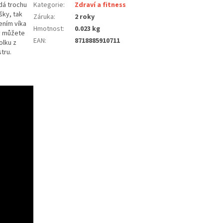
adá trochu
Kategorie
:
Zdraví a fitness
šky, tak
Záruka
:
2 roky
ením víka
Hmotnost
:
0.023 kg
ky můžete
EAN
:
8718885910711
olku z
stru.