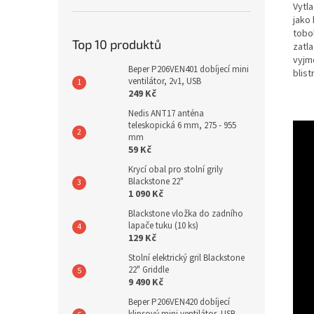
Vytla
jako 
tobo
Top 10 produktů
zatla
vyjm
Beper P206VEN401 dobíjecí mini
blist
ventilátor, 2v1, USB
249 Kč
Nedis ANT17 anténa
teleskopická 6 mm, 275 - 955
mm
59 Kč
Krycí obal pro stolní grily
Blackstone 22"
1 090 Kč
Blackstone vložka do zadního
lapače tuku (10 ks)
129 Kč
Stolní elektrický gril Blackstone
22" Griddle
9 490 Kč
Beper P206VEN420 dobíjecí